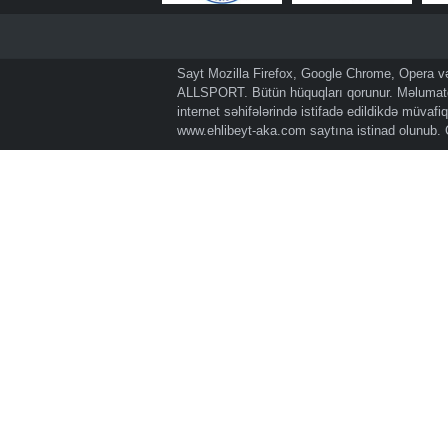
Sayt Mozilla Firefox, Google Chrome, Opera və 
ALLSPORT. Bütün hüquqları qorunur. Məlumatda
internet səhifələrində istifadə edildikdə müvaf
www.ehlibeyt-aka.com
saytına istinad olunub.