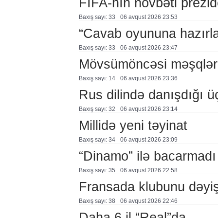
FİFA-nın növbəti prezid
Baxış sayı: 33
06 avqust 2026 23:53
“Cavab oyununa hazırl
Baxış sayı: 33
06 avqust 2026 23:47
Mövsümöncəsi məşqlər
Baxış sayı: 14
06 avqust 2026 23:36
Rus dilində danışdığı ü
Baxış sayı: 32
06 avqust 2026 23:14
Millidə yeni təyinat
Baxış sayı: 34
06 avqust 2026 23:09
“Dinamo” ilə bacarmadı
Baxış sayı: 35
06 avqust 2026 22:58
Fransada klubunu dəyiş
Baxış sayı: 38
06 avqust 2026 22:46
Daha 6 il “Real”da