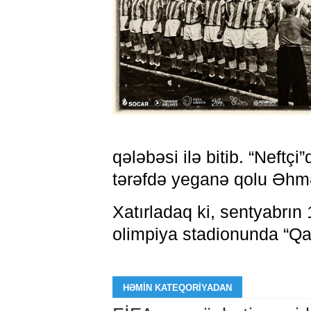
qələbəsi ilə bitib. “Neftçi
tərəfdə yeganə qolu Əhm
Xatırladaq ki, sentyabrın
olimpiya stadionunda “Qa
HƏMIN KATEQORIYADAN