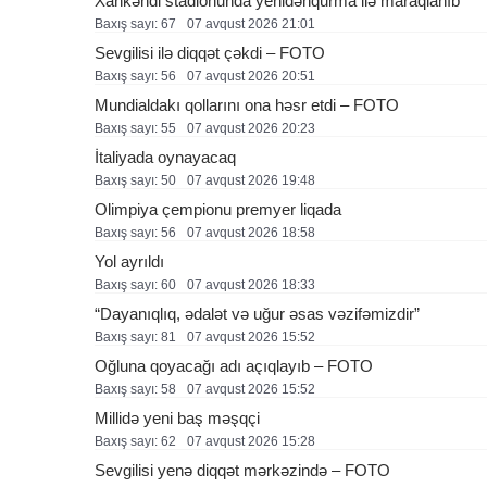
Xankəndi stadionunda yenidənqurma ilə maraqlanıb
Baxış sayı: 67
07 avqust 2026 21:01
Sevgilisi ilə diqqət çəkdi – FOTO
Baxış sayı: 56
07 avqust 2026 20:51
Mundialdakı qollarını ona həsr etdi – FOTO
Baxış sayı: 55
07 avqust 2026 20:23
İtaliyada oynayacaq
Baxış sayı: 50
07 avqust 2026 19:48
Olimpiya çempionu premyer liqada
Baxış sayı: 56
07 avqust 2026 18:58
Yol ayrıldı
Baxış sayı: 60
07 avqust 2026 18:33
“Dayanıqlıq, ədalət və uğur əsas vəzifəmizdir”
Baxış sayı: 81
07 avqust 2026 15:52
Oğluna qoyacağı adı açıqlayıb – FOTO
Baxış sayı: 58
07 avqust 2026 15:52
Millidə yeni baş məşqçi
Baxış sayı: 62
07 avqust 2026 15:28
Sevgilisi yenə diqqət mərkəzində – FOTO