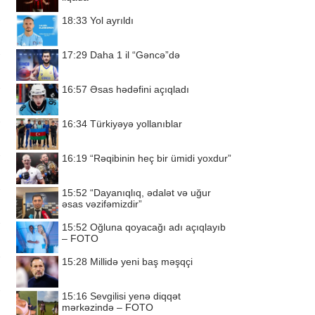
18:33
Yol ayrıldı
17:29
Daha 1 il “Gəncə”də
16:57
Əsas hədəfini açıqladı
16:34
Türkiyəyə yollanıblar
16:19
“Rəqibinin heç bir ümidi yoxdur”
15:52
“Dayanıqlıq, ədalət və uğur
əsas vəzifəmizdir”
15:52
Oğluna qoyacağı adı açıqlayıb
– FOTO
15:28
Millidə yeni baş məşqçi
15:16
Sevgilisi yenə diqqət
mərkəzində – FOTO