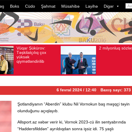
əş
Boks
Cüdo
Şahmat
Müsahibə
Layihə
Digər
2 milyonluq sözləşmə
Azərba
Avqust 04, 2026
Baxış sayı: 80
Avqust 04, 2026
Bax
idmançı
dələduz
davam e
ildə bu
çevrili
6 fevral 2024 / 12:40
Baxış sayı: 373
Şotlandiyanın “Aberdin” klubu Nil Vornokun baş məşqçi təyin
olunduğunu açıqlayıb.
Allsport.az xəbər verir ki, Vornok 2023-cü ilin sentyabrında
“Haddersfilddən” ayrıldıqdan sonra işsiz idi. 75 yaşlı