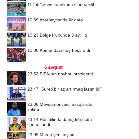
11:24
Gəncə kubokuna start verilib
10:39
Azərbaycanda ilk dəfə
10:23
Bölgə klubunda 3 ayrılıq
10:00
Komandası heç-heçə etdi
6 avqust
23:53
FİFA-nın növbəti prezidenti
23:47
“Sürəti bir az artırmaq lazım idi”
23:36
Mövsümöncəsi məşqlərdən
imtina
23:14
Rus dilində danışdığı üçün
cərimələndi
23:09
Millidə yeni təyinat