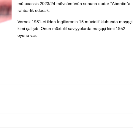
mütəxəssis 2023/24 mövsümünün sonuna qədər “Aberdin”ə
rəhbərlik edəcək.
Vornok 1981-ci ildən İngiltərənin 15 müxtəlif klubunda məşqçi
kimi çalışıb. Onun müxtəlif səviyyələrdə məşqçi kimi 1952
oyunu var.