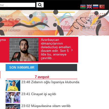
ycan
Ad gününü vətənində
ış sayı: 136
İyul 30, 2026
Baxış sayı: 238
larının
qeyd etməsə də,
luq əməlləri
ürəyi hər zaman
dir. Son 5
doğma yurdu ilə
, ənənəyə
döyünür
b…
SON XƏBƏRLƏR
7 avqust
23:48
Zidanın oğlu İspaniya klubunda
23:41
Cinayət işi açıldı
23:02
Müqaviləsinə xitam verilib