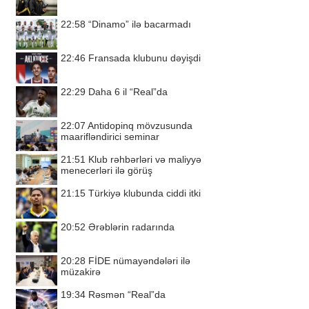
22:58
“Dinamo” ilə bacarmadı
22:46
Fransada klubunu dəyişdi
22:29
Daha 6 il “Real”da
22:07
Antidopinq mövzusunda
maarifləndirici seminar
21:51
Klub rəhbərləri və maliyyə
menecerləri ilə görüş
21:15
Türkiyə klubunda ciddi itki
20:52
Ərəblərin radarında
20:28
FİDE nümayəndələri ilə
müzakirə
19:34
Rəsmən “Real”da