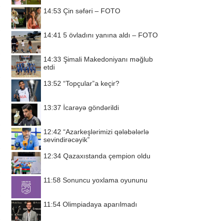
14:53
Çin səfəri – FOTO
14:41
5 övladını yanına aldı – FOTO
14:33
Şimali Makedoniyanı məğlub
etdi
13:52
“Topçular”a keçir?
13:37
İcarəyə göndərildi
12:42
“Azarkeşlərimizi qələbələrlə
sevindirəcəyik”
12:34
Qazaxıstanda çempion oldu
11:58
Sonuncu yoxlama oyununu
11:54
Olimpiadaya aparılmadı