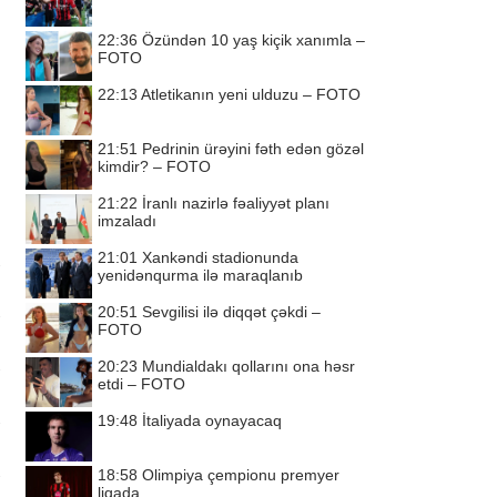
22:36
Özündən 10 yaş kiçik xanımla –
FOTO
22:13
Atletikanın yeni ulduzu – FOTO
21:51
Pedrinin ürəyini fəth edən gözəl
kimdir? – FOTO
21:22
İranlı nazirlə fəaliyyət planı
imzaladı
21:01
Xankəndi stadionunda
yenidənqurma ilə maraqlanıb
20:51
Sevgilisi ilə diqqət çəkdi –
FOTO
20:23
Mundialdakı qollarını ona həsr
etdi – FOTO
19:48
İtaliyada oynayacaq
18:58
Olimpiya çempionu premyer
liqada