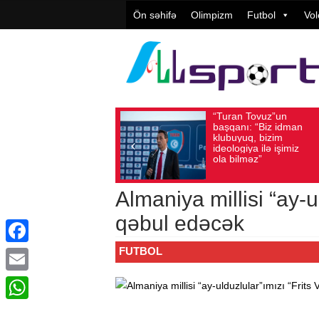
Ön səhifə
Olimpizm
Futbol
Vol
“Turan Tovuz”un
V
Avqust 05, 2026
Baxış sayı: 194
Avqust 05, 2026
başqanı: “Biz idman
T
klubuyuq, bizim
y
ideologiya ilə işimiz
q
ola bilməz”
Almaniya millisi “ay-u
qəbul edəсək
FUTBOL
Facebook
Email
WhatsApp