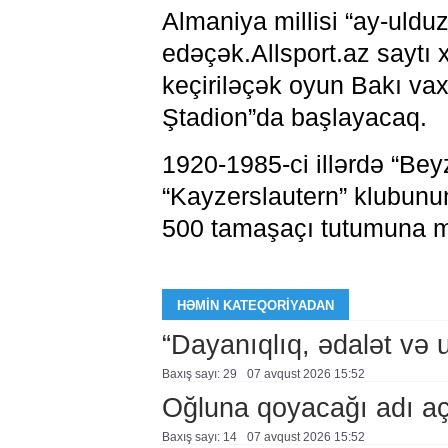
Almaniya millisi “ay-uldu
edəçək.Allsport.az saytı x
keçiriləçək oyun Bakı vaxt
Ştadion”da başlayacaq.
1920-1985-ci illərdə “Be
“Kayzerslautern” klubunun
500 tamaşaçı tutumuna ma
HƏMIN KATEQORIYADAN
“Dayanıqlıq, ədalət və 
Baxış sayı: 29
07 avqust 2026 15:52
Oğluna qoyacağı adı a
Baxış sayı: 14
07 avqust 2026 15:52