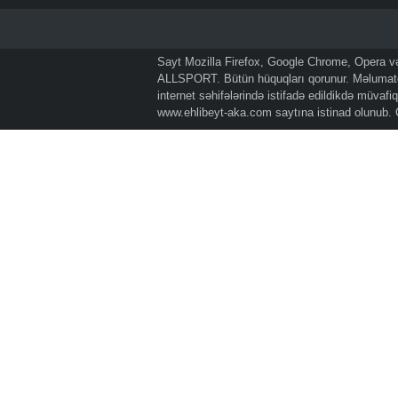
Sayt Mozilla Firefox, Google Chrome, Opera və 
ALLSPORT. Bütün hüquqları qorunur. Məlumatda
internet səhifələrində istifadə edildikdə müvaf
www.ehlibeyt-aka.com
saytına istinad olunub.