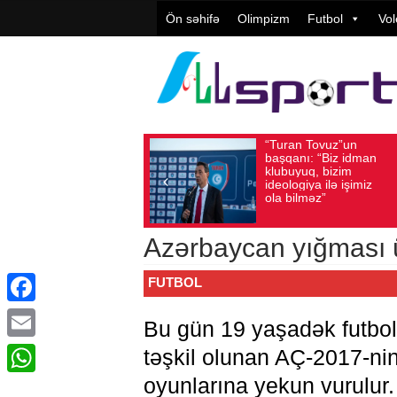
Ön səhifə
Olimpizm
Futbol
Vol
“Turan Tovuz”un
Vüqar Şükürov:
st 05, 2026
Baxış sayı: 196
Avqust 05, 2026
Baxış sayı:
başqanı: “Biz idman
Təşkilatçılıq ço
klubuyuq, bizim
yüksək
ideologiya ilə işimiz
qiymətləndirilib
ola bilməz”
Azərbaycan yığması 
FUTBOL
Facebook
Bu gün 19 yaşadək futbol
Email
təşkil olunan AÇ-2017-ni
oyunlarına yekun vurulur. 
WhatsApp