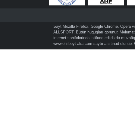
Sayt Mozilla Firefox, Google Chrome, Opera və 
ALLSPORT. Bütün hüquqları qorunur. Məlumatda
internet səhifələrində istifadə edildikdə müvaf
www.ehlibeyt-aka.com
saytına istinad olunub.