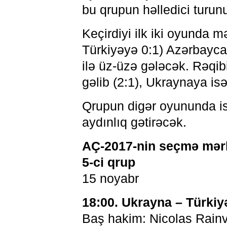
bu qrupun həlledici turunu
Keçirdiyi ilk iki oyunda 
Türkiyəyə 0:1) Azərbayc
ilə üz-üzə gələcək. Rəqibi
gəlib (2:1), Ukraynaya is
Qrupun digər oyununda is
aydınlıq gətirəcək.
AÇ-2017-nin seçmə mər
5-ci qrup
15 noyabr
18:00. Ukrayna – Türkiy
Baş hakim: Nicolas Rainvi