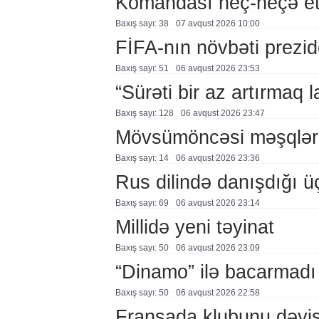
Komandası heç-heçə et
Baxış sayı: 38
07 avqust 2026 10:00
FİFA-nın növbəti prezid
Baxış sayı: 51
06 avqust 2026 23:53
“Sürəti bir az artırmaq l
Baxış sayı: 128
06 avqust 2026 23:47
Mövsümöncəsi məşqlər
Baxış sayı: 14
06 avqust 2026 23:36
Rus dilində danışdığı ü
Baxış sayı: 69
06 avqust 2026 23:14
Millidə yeni təyinat
Baxış sayı: 50
06 avqust 2026 23:09
“Dinamo” ilə bacarmadı
Baxış sayı: 50
06 avqust 2026 22:58
Fransada klubunu dəyiş