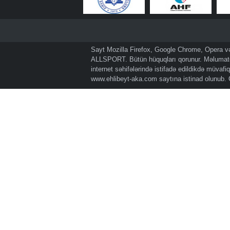
Sayt Mozilla Firefox, Google Chrome, Opera və 
ALLSPORT. Bütün hüquqları qorunur. Məlumatda
internet səhifələrində istifadə edildikdə müvaf
www.ehlibeyt-aka.com
saytına istinad olunub.