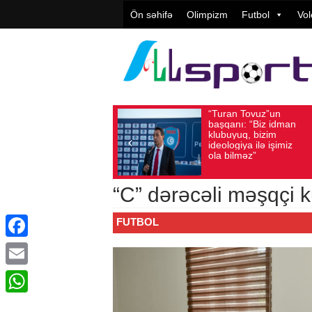
Ön səhifə
Olimpizm
Futbol
Vol
“Turan Tovuz”un
Vüqar Şük
Avqust 05, 2026
Baxış sayı: 221
Avqust 05, 2026
Baxış 
başqanı: “Biz idman
Təşkilatçıl
klubuyuq, bizim
yüksək
ideologiya ilə işimiz
qiymətləndi
ola bilməz”
“C” dərəcəli məşqçi 
FUTBOL
Facebook
Email
WhatsApp