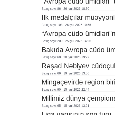
“Avropa cüdo ümidləri” t
Baxış sayı: 86
26 i̇yul 2026 18:30
İlk medalçılar müəyyənl
Baxış sayı: 108
26 i̇yul 2026 10:55
“Avropa cüdo ümidləri”
Baxış sayı: 200
25 i̇yul 2026 14:26
Bakıda Avropa cüdo ümidl
Baxış sayı: 60
20 i̇yul 2026 19:22
Rəşad Nəbiyev cüdoçul
Baxış sayı: 66
19 i̇yul 2026 13:56
Mingəçevirdə region birin
Baxış sayı: 90
15 i̇yul 2026 22:44
Millimiz dünya çempiona
Baxış sayı: 65
15 i̇yul 2026 13:21
Liqa yarışının son turu