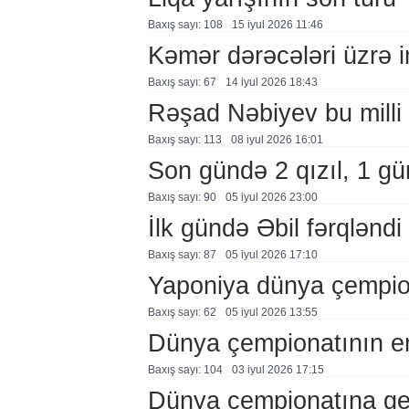
Baxış sayı: 108
15 i̇yul 2026 11:46
Kəmər dərəcələri üzrə 
Baxış sayı: 67
14 i̇yul 2026 18:43
Rəşad Nəbiyev bu milli 
Baxış sayı: 113
08 i̇yul 2026 16:01
Son gündə 2 qızıl, 1 g
Baxış sayı: 90
05 i̇yul 2026 23:00
İlk gündə Əbil fərqləndi
Baxış sayı: 87
05 i̇yul 2026 17:10
Yaponiya dünya çempion
Baxış sayı: 62
05 i̇yul 2026 13:55
Dünya çempionatının em
Baxış sayı: 104
03 i̇yul 2026 17:15
Dünya çempionatına ger