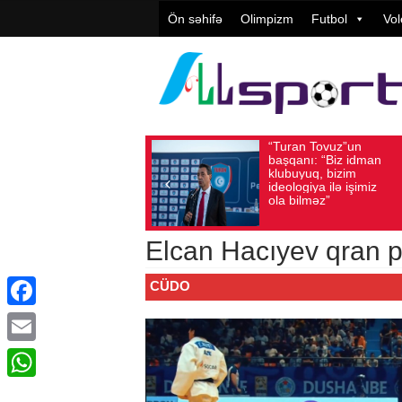
Ön səhifə
Olimpizm
Futbol
Vol
“Turan Tovuz”un
Vüqa
Avqust 05, 2026
Baxış sayı: 154
Avqust 05, 2026
başqanı: “Biz idman
Təşki
klubuyuq, bizim
yüks
ideologiya ilə işimiz
qiymə
ola bilməz”
Elcan Hacıyev qran p
CÜDO
Facebook
Email
WhatsApp