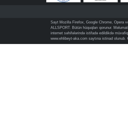
Sayt Mozilla Firefox, Google Chrome, Opera və 
ALLSPORT. Bütün hüquqları qorunur. Məlumatda
internet səhifələrində istifadə edildikdə müvaf
www.ehlibeyt-aka.com
saytına istinad olunub.