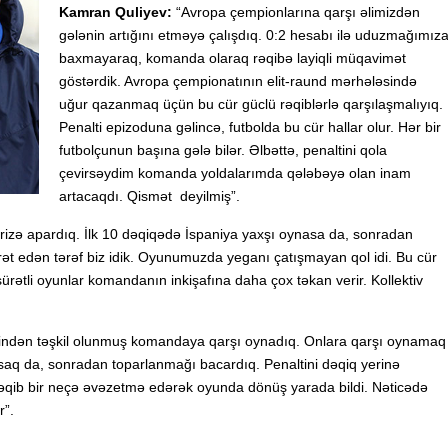
Kamran Quliyev:
“Avropa çempionlarına qarşı əlimizdən
gələnin artığını etməyə çalışdıq. 0:2 hesabı ilə uduzmağımız
baxmayaraq, komanda olaraq rəqibə layiqli müqavimət
göstərdik. Avropa çempionatının elit-raund mərhələsində
uğur qazanmaq üçün bu cür güclü rəqiblərlə qarşılaşmalıyıq.
Penalti epizoduna gəlincə, futbolda bu cür hallar olur. Hər bir
futbolçunun başına gələ bilər. Əlbəttə, penaltini qola
çevirsəydim komanda yoldalarımda qələbəyə olan inam
artacaqdı. Qismət deyilmiş”.
arizə apardıq. İlk 10 dəqiqədə İspaniya yaxşı oynasa da, sonradan
t edən tərəf biz idik. Oyunumuzda yeganı çatışmayan qol idi. Bu cür
ürətli oyunlar komandanın inkişafına daha çox təkan verir. Kollektiv
ərindən təşkil olunmuş komandaya qarşı oynadıq. Onlara qarşı oynamaq
aq da, sonradan toparlanmağı bacardıq. Penaltini dəqiq yerinə
də rəqib bir neçə əvəzetmə edərək oyunda dönüş yarada bildi. Nəticədə
r”.