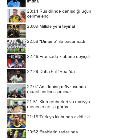
imtina
a
23:14
Rus dilində danışdığı üçün
cərimələndi
23:09
Millidə yeni təyinat
22:58
“Dinamo” ilə bacarmadı
22:46
Fransada klubunu dəyişdi
22:29
Daha 6 il “Real”da
22:07
Antidopinq mövzusunda
maarifləndirici seminar
21:51
Klub rəhbərləri və maliyyə
menecerləri ilə görüş
21:15
Türkiyə klubunda ciddi itki
20:52
Ərəblərin radarında