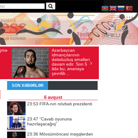
baycan
Ad gününü vətənində
axış sayı: 136
İyul 30, 2026
Baxış sayı: 238
çılarının
qeyd etməsə də,
uzluq əməlləri
ürəyi hər zaman
 edir. Son 5
doğma yurdu ilə
bu, ənənəyə
döyünür
lib…
SON XƏBƏRLƏR
6 avqust
23:53
FİFA-nın növbəti prezidenti
23:47
“Cavab oyununa
hazırlaşacağıq”
23:36
Mövsümöncəsi məşqlərdən