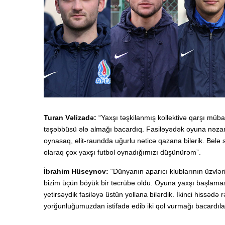
Turan Vəlizadə:
“Yaxşı təşkilanmış kollektivə qarşı müb
təşəbbüsü ələ almağı bacardıq. Fasiləyədək oyuna nəzarə
oynasaq, elit-raundda uğurlu nəticə qazana bilərik. Belə s
olaraq çox yaxşı futbol oynadığımızı düşünürəm”.
İbrahim Hüseynov:
“Dünyanın aparıcı klublarının üzvl
bizim üçün böyük bir təcrübə oldu. Oyuna yaxşı başlamas
yetirsəydik fasiləyə üstün yollana bilərdik. İkinci hissə
yorğunluğumuzdan istifadə edib iki qol vurmağı bacardıla