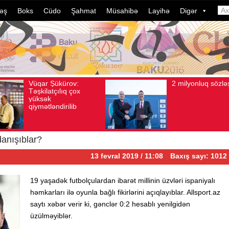
əş
Boks
Cüdo
Şahmat
Müsahibə
Layihə
Digər
2 milyonluq sözləşmə
Azər
Avqust 04, 2026
Baxış sayı: 80
Avqust 04, 2026
B
idman
dələd
davam
ildə 
çevri
anışıblar?
13 fevral 2019 / 11:08
Baxış sayı: 1012
19 yaşadək futbolçulardan ibarət millinin üzvləri ispaniyalı
həmkarları ilə oyunla bağlı fikirlərini açıqlayıblar. Allsport.az
saytı xəbər verir ki, gənclər 0:2 hesablı yenilgidən
üzülməyiblər.