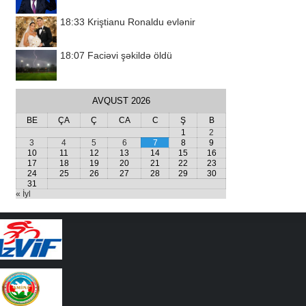
18:33
Kriştianu Ronaldu evlənir
18:07
Faciəvi şəkildə öldü
AVQUST 2026
BE
ÇA
Ç
CA
C
Ş
B
1
2
3
4
5
6
7
8
9
10
11
12
13
14
15
16
17
18
19
20
21
22
23
24
25
26
27
28
29
30
31
« İyl