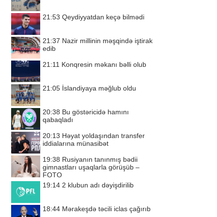
21:53
Qeydiyyatdan keçə bilmədi
21:37
Nazir millinin məşqində iştirak
edib
21:11
Konqresin məkanı bəlli olub
21:05
İslandiyaya məğlub oldu
20:38
Bu göstəricidə hamını
qabaqladı
20:13
Həyat yoldaşından transfer
iddialarına münasibət
19:38
Rusiyanın tanınmış bədii
gimnastları uşaqlarla görüşüb –
FOTO
19:14
2 klubun adı dəyişdirilib
18:44
Mərakeşdə təcili iclas çağırıb