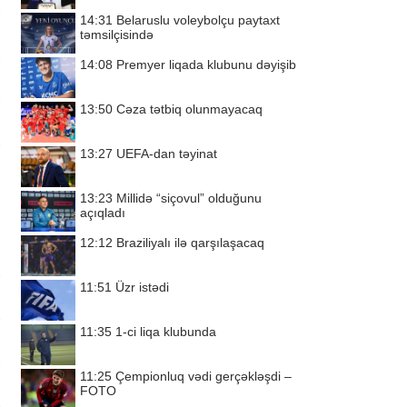
14:31
Belaruslu voleybolçu paytaxt
təmsilçisində
14:08
Premyer liqada klubunu dəyişib
13:50
Cəza tətbiq olunmayacaq
13:27
UEFA-dan təyinat
13:23
Millidə “siçovul” olduğunu
açıqladı
12:12
Braziliyalı ilə qarşılaşacaq
11:51
Üzr istədi
11:35
1-ci liqa klubunda
11:25
Çempionluq vədi gerçəkləşdi –
FOTO