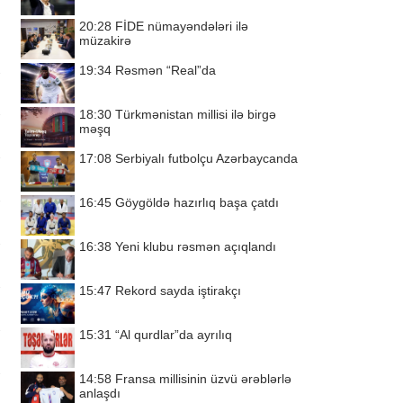
20:28
FİDE nümayəndələri ilə
müzakirə
19:34
Rəsmən “Real”da
18:30
Türkmənistan millisi ilə birgə
məşq
17:08
Serbiyalı futbolçu Azərbaycanda
16:45
Göygöldə hazırlıq başa çatdı
16:38
Yeni klubu rəsmən açıqlandı
15:47
Rekord sayda iştirakçı
15:31
“Al qurdlar”da ayrılıq
14:58
Fransa millisinin üzvü ərəblərlə
anlaşdı