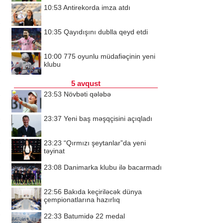
10:53
Antirekorda imza atdı
10:35
Qayıdışını dublla qeyd etdi
10:00
775 oyunlu müdafiəçinin yeni
klubu
5 avqust
23:53
Növbəti qələbə
23:37
Yeni baş məşqçisini açıqladı
23:23
“Qırmızı şeytanlar”da yeni
təyinat
23:08
Danimarka klubu ilə bacarmadı
22:56
Bakıda keçiriləcək dünya
çempionatlarına hazırlıq
22:33
Batumidə 22 medal