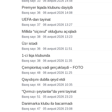
Baxış sayı: 33
06 avqust 2026 14:58
Premyer liqada klubunu dəyişib
Baxış sayı: 36
06 avqust 2026 14:08
UEFA-dan təyinat
Baxış sayı: 37
06 avqust 2026 13:27
Millidə “siçovul” olduğunu açıqladı
Baxış sayı: 38
06 avqust 2026 13:23
Üzr istədi
Baxış sayı: 36
06 avqust 2026 11:51
1-ci liqa klubunda
Baxış sayı: 38
06 avqust 2026 11:35
Çempionluq vədi gerçəkləşdi – FOTO
Baxış sayı: 48
06 avqust 2026 11:25
Qayıdışını dublla qeyd etdi
Baxış sayı: 44
06 avqust 2026 10:35
“Qırmızı şeytanlar”da yeni təyinat
Baxış sayı: 51
05 avqust 2026 23:23
Danimarka klubu ilə bacarmadı
Baxış sayı: 47
05 avqust 2026 23:08