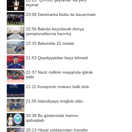
23:23
“Qırmızı şeytanlar”da yeni
təyinat
23:08
Danimarka klubu ilə bacarmadı
22:56
Bakıda keçiriləcək dünya
çempionatlarına hazırlıq
22:33
Batumidə 22 medal
21:53
Qeydiyyatdan keçə bilmədi
21:37
Nazir millinin məşqində iştirak
edib
21:11
Konqresin məkanı bəlli olub
21:05
İslandiyaya məğlub oldu
20:38
Bu göstəricidə hamını
qabaqladı
20:13
Həyat yoldaşından transfer