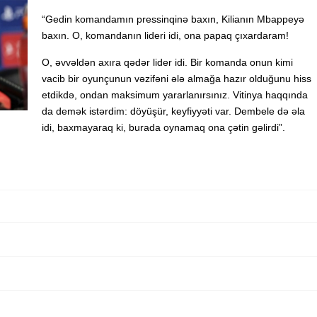
“Gedin komandamın pressinqinə baxın, Kilianın Mbappeyə
baxın. O, komandanın lideri idi, ona papaq çıxardaram!
O, əvvəldən axıra qədər lider idi. Bir komanda onun kimi
vacib bir oyunçunun vəzifəni ələ almağa hazır olduğunu hiss
etdikdə, ondan maksimum yararlanırsınız. Vitinya haqqında
da demək istərdim: döyüşür, keyfiyyəti var. Dembele də əla
idi, baxmayaraq ki, burada oynamaq ona çətin gəlirdi”.