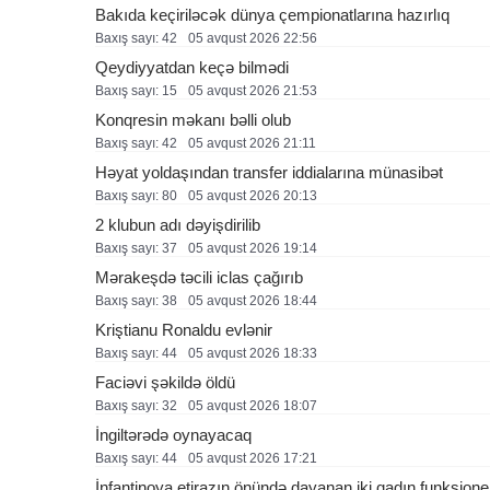
Bakıda keçiriləcək dünya çempionatlarına hazırlıq
Baxış sayı: 42
05 avqust 2026 22:56
Qeydiyyatdan keçə bilmədi
Baxış sayı: 15
05 avqust 2026 21:53
Konqresin məkanı bəlli olub
Baxış sayı: 42
05 avqust 2026 21:11
Həyat yoldaşından transfer iddialarına münasibət
Baxış sayı: 80
05 avqust 2026 20:13
2 klubun adı dəyişdirilib
Baxış sayı: 37
05 avqust 2026 19:14
Mərakeşdə təcili iclas çağırıb
Baxış sayı: 38
05 avqust 2026 18:44
Kriştianu Ronaldu evlənir
Baxış sayı: 44
05 avqust 2026 18:33
Faciəvi şəkildə öldü
Baxış sayı: 32
05 avqust 2026 18:07
İngiltərədə oynayacaq
Baxış sayı: 44
05 avqust 2026 17:21
İnfantinoya etirazın önündə dayanan iki qadın funksione