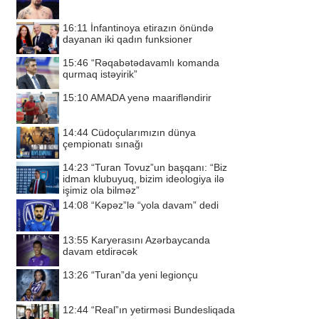
16:11
İnfantinoya etirazın önündə
dayanan iki qadın funksioner
15:46
“Rəqabətədavamlı komanda
qurmaq istəyirik”
15:10
AMADA yenə maarifləndirir
14:44
Cüdoçularımızın dünya
çempionatı sınağı
14:23
“Turan Tovuz”un başqanı: “Biz
idman klubuyuq, bizim ideologiya ilə
işimiz ola bilməz”
14:08
“Kəpəz”lə “yola davam” dedi
13:55
Karyerasını Azərbaycanda
davam etdirəcək
13:26
“Turan”da yeni legionçu
12:44
“Real”ın yetirməsi Bundesliqada