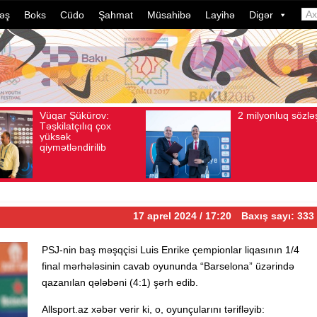
əş
Boks
Cüdo
Şahmat
Müsahibə
Layihə
Digər
2 milyonluq sözləşmə
Azərbayc
Avqust 04, 2026
Baxış sayı: 80
Avqust 04, 2026
Baxış
idmançıla
dələduzlu
davam edi
ildə bu, 
çevrilib…
17 aprel 2024 / 17:20
Baxış sayı: 333
PSJ-nin baş məşqçisi Luis Enrike çempionlar liqasının 1/4
final mərhələsinin cavab oyununda “Barselona” üzərində
qazanılan qələbəni (4:1) şərh edib.
Allsport.az xəbər verir ki, o, oyunçularını tərifləyib: