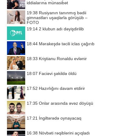
iddialarına münasibət
19:38
Rusiyanın tanınmış bədii
gimnastları uşaqlarla görüşüb –
FOTO
19:14
2 klubun adı dəyişdirilib
18:44
Mərakeşdə təcili iclas çağırıb
18:33
Kriştianu Ronaldu evlənir
18:07
Faciəvi şəkildə öldü
17:52
Hazırlığını davam etdirir
17:35
Onlar arasında əvəz döyüşü
17:21
İngiltərədə oynayacaq
16:38
Növbəti rəqiblərini açıqladı