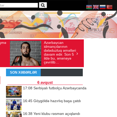
an
Ad gününü vətənində
 sayı: 136
İyul 30, 2026
Baxış sayı: 238
rının
qeyd etməsə də,
q əməlləri
ürəyi hər zaman
r. Son 5
doğma yurdu ilə
ənənəyə
döyünür
SON XƏBƏRLƏR
6 avqust
17:08
Serbiyalı futbolçu Azərbaycanda
16:45
Göygöldə hazırlıq başa çatdı
16:38
Yeni klubu rəsmən açıqlandı