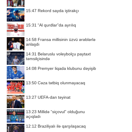
15:47
Rekord sayda iştirakçı
15:31
“Al qurdlar”da ayrılıq
14:58
Fransa millisinin üzvü ərəblərlə
anlaşdı
14:31
Belaruslu voleybolçu paytaxt
təmsilçisində
14:08
Premyer liqada klubunu dəyişib
13:50
Cəza tətbiq olunmayacaq
13:27
UEFA-dan təyinat
13:23
Millidə “siçovul” olduğunu
açıqladı
12:12
Braziliyalı ilə qarşılaşacaq