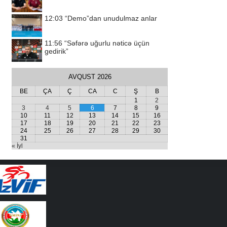
12:03
“Demo”dan unudulmaz anlar
11:56
“Səfərə uğurlu nəticə üçün
gedirik”
AVQUST 2026
BE
ÇA
Ç
CA
C
Ş
B
1
2
3
4
5
6
7
8
9
10
11
12
13
14
15
16
17
18
19
20
21
22
23
24
25
26
27
28
29
30
31
« İyl