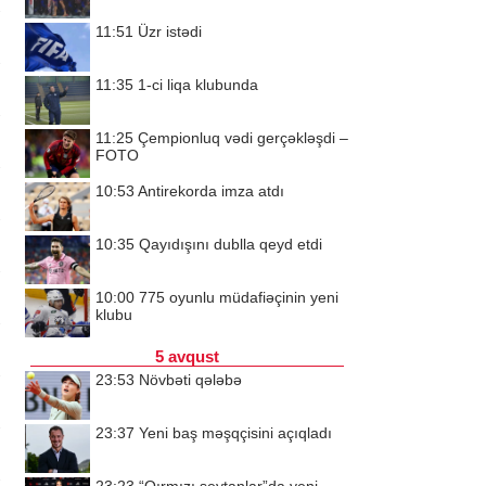
11:51
Üzr istədi
11:35
1-ci liqa klubunda
11:25
Çempionluq vədi gerçəkləşdi –
FOTO
10:53
Antirekorda imza atdı
10:35
Qayıdışını dublla qeyd etdi
10:00
775 oyunlu müdafiəçinin yeni
klubu
5 avqust
23:53
Növbəti qələbə
23:37
Yeni baş məşqçisini açıqladı