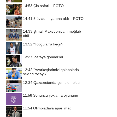
14:53
Çin səfəri – FOTO
14:41
5 övladını yanına aldı – FOTO
14:33
Şimali Makedoniyanı məğlub
etdi
13:52
“Topçular”a keçir?
13:37
İcarəyə göndərildi
12:42
“Azarkeşlərimizi qələbələrlə
sevindirəcəyik”
12:34
Qazaxıstanda çempion oldu
11:58
Sonuncu yoxlama oyununu
11:54
Olimpiadaya aparılmadı