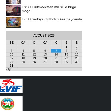
18:30
Türkmənistan millisi ilə birgə
məşq
17:08
Serbiyalı futbolçu Azərbaycanda
AVQUST 2026
BE
ÇA
Ç
CA
C
Ş
B
1
2
3
4
5
6
7
8
9
10
11
12
13
14
15
16
17
18
19
20
21
22
23
24
25
26
27
28
29
30
31
« İyl