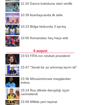
11:24
Gəncə kubokuna start verilib
10:39
Azərbaycanda ilk dəfə
10:23
Bölgə klubunda 3 ayrılıq
10:00
Komandası heç-heçə etdi
6 avqust
23:53
FİFA-nın növbəti prezidenti
23:47
“Sürəti bir az artırmaq lazım idi”
23:36
Mövsümöncəsi məşqlərdən
imtina
23:14
Rus dilində danışdığı üçün
cərimələndi
23:09
Millidə yeni təyinat