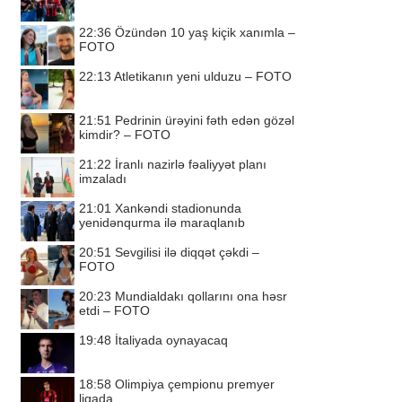
22:36
Özündən 10 yaş kiçik xanımla –
FOTO
22:13
Atletikanın yeni ulduzu – FOTO
21:51
Pedrinin ürəyini fəth edən gözəl
kimdir? – FOTO
21:22
İranlı nazirlə fəaliyyət planı
imzaladı
21:01
Xankəndi stadionunda
yenidənqurma ilə maraqlanıb
20:51
Sevgilisi ilə diqqət çəkdi –
FOTO
20:23
Mundialdakı qollarını ona həsr
etdi – FOTO
19:48
İtaliyada oynayacaq
18:58
Olimpiya çempionu premyer
liqada