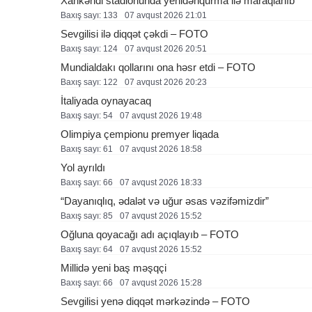
Xankəndi stadionunda yenidənqurma ilə maraqlanıb
Baxış sayı: 133
07 avqust 2026 21:01
Sevgilisi ilə diqqət çəkdi – FOTO
Baxış sayı: 124
07 avqust 2026 20:51
Mundialdakı qollarını ona həsr etdi – FOTO
Baxış sayı: 122
07 avqust 2026 20:23
İtaliyada oynayacaq
Baxış sayı: 54
07 avqust 2026 19:48
Olimpiya çempionu premyer liqada
Baxış sayı: 61
07 avqust 2026 18:58
Yol ayrıldı
Baxış sayı: 66
07 avqust 2026 18:33
“Dayanıqlıq, ədalət və uğur əsas vəzifəmizdir”
Baxış sayı: 85
07 avqust 2026 15:52
Oğluna qoyacağı adı açıqlayıb – FOTO
Baxış sayı: 64
07 avqust 2026 15:52
Millidə yeni baş məşqçi
Baxış sayı: 66
07 avqust 2026 15:28
Sevgilisi yenə diqqət mərkəzində – FOTO