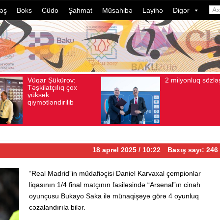
əş
Boks
Cüdo
Şahmat
Müsahibə
Layihə
Digər
2 milyonluq sözləşmə
A
Avqust 04, 2026
Baxış sayı: 80
Avqust 04, 2026
i
d
d
i
ç
18 aprel 2025 / 10:22
Baxış sayı: 246
“Real Madrid”in müdafiəçisi Daniel Karvaxal çempionlar
liqasının 1/4 final matçının fasiləsində “Arsenal”ın cinah
oyunçusu Bukayo Saka ilə münaqişəyə görə 4 oyunluq
cəzalandırıla bilər.