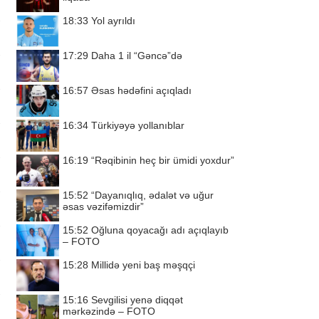
18:33
Yol ayrıldı
17:29
Daha 1 il “Gəncə”də
16:57
Əsas hədəfini açıqladı
16:34
Türkiyəyə yollanıblar
16:19
“Rəqibinin heç bir ümidi yoxdur”
15:52
“Dayanıqlıq, ədalət və uğur
əsas vəzifəmizdir”
15:52
Oğluna qoyacağı adı açıqlayıb
– FOTO
15:28
Millidə yeni baş məşqçi
15:16
Sevgilisi yenə diqqət
mərkəzində – FOTO