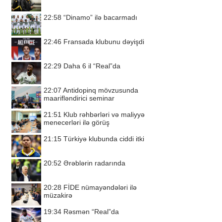
22:58
“Dinamo” ilə bacarmadı
22:46
Fransada klubunu dəyişdi
22:29
Daha 6 il “Real”da
22:07
Antidopinq mövzusunda
maarifləndirici seminar
21:51
Klub rəhbərləri və maliyyə
menecerləri ilə görüş
21:15
Türkiyə klubunda ciddi itki
20:52
Ərəblərin radarında
20:28
FİDE nümayəndələri ilə
müzakirə
19:34
Rəsmən “Real”da