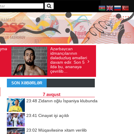
zərbaycan
Ad gününü vətənində
Baxış sayı: 136
İyul 30, 2026
Baxış sayı: 238
dmançılarının
qeyd etməsə də,
ələduzluq əməlləri
ürəyi hər zaman
avam edir. Son 5
doğma yurdu ilə
ldə bu, ənənəyə
döyünür
evrilib…
SON XƏBƏRLƏR
7 avqust
23:48
Zidanın oğlu İspaniya klubunda
23:41
Cinayət işi açıldı
23:02
Müqaviləsinə xitam verilib