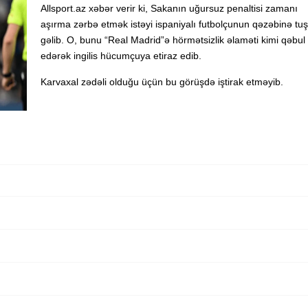
Allsport.az xəbər verir ki, Sakanın uğursuz penaltisi zamanı
aşırma zərbə etmək istəyi ispaniyalı futbolçunun qəzəbinə tuş
gəlib. O, bunu “Real Madrid”ə hörmətsizlik əlaməti kimi qəbul
edərək ingilis hücumçuya etiraz edib.
Karvaxal zədəli olduğu üçün bu görüşdə iştirak etməyib.