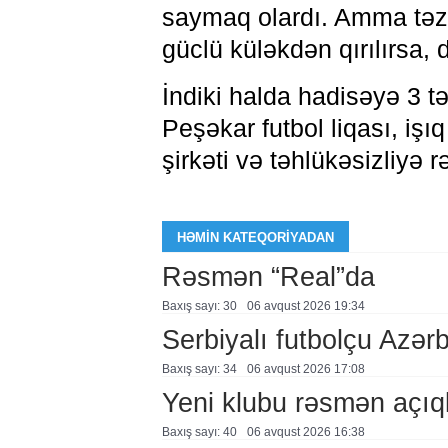
saymaq olardı. Amma təzə q
güclü küləkdən qırılırsa, 
İndiki halda hadisəyə 3 tə
Peşəkar futbol liqası, işıq
şirkəti və təhlükəsizliyə r
HƏMIN KATEQORIYADAN
Rəsmən “Real”da
Baxış sayı: 30
06 avqust 2026 19:34
Serbiyalı futbolçu Azə
Baxış sayı: 34
06 avqust 2026 17:08
Yeni klubu rəsmən açıq
Baxış sayı: 40
06 avqust 2026 16:38