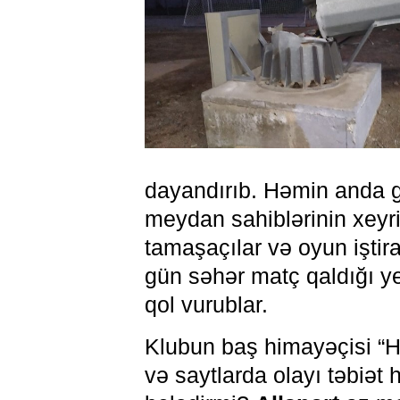
dayandırıb. Həmin anda g
meydan sahiblərinin xeyr
tamaşaçılar və oyun iştira
gün səhər matç qaldığı y
qol vurublar.
Klubun baş himayəçisi “Hü
və saytlarda olayı təbiət