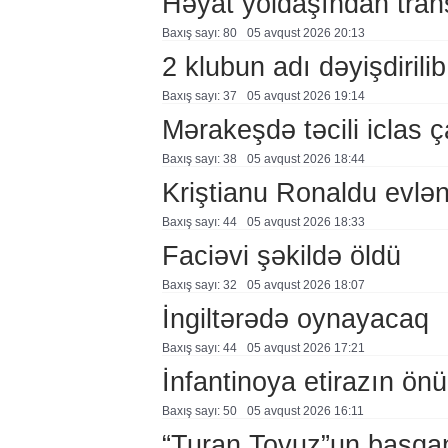
Həyat yoldaşından trans
Baxış sayı: 80
05 avqust 2026 20:13
2 klubun adı dəyişdirilib
Baxış sayı: 37
05 avqust 2026 19:14
Mərakeşdə təcili iclas ç
Baxış sayı: 38
05 avqust 2026 18:44
Kriştianu Ronaldu evlən
Baxış sayı: 44
05 avqust 2026 18:33
Faciəvi şəkildə öldü
Baxış sayı: 32
05 avqust 2026 18:07
İngiltərədə oynayacaq
Baxış sayı: 44
05 avqust 2026 17:21
İnfantinoya etirazın ön
Baxış sayı: 50
05 avqust 2026 16:11
“Turan Tovuz”un başqanı