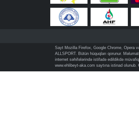
Sayt Mozilla Firefox, Google Chrome, Opera və 
ALLSPORT. Bütün hüquqları qorunur. Məlumatda
internet səhifələrində istifadə edildikdə müvaf
www.ehlibeyt-aka.com
saytına istinad olunub.