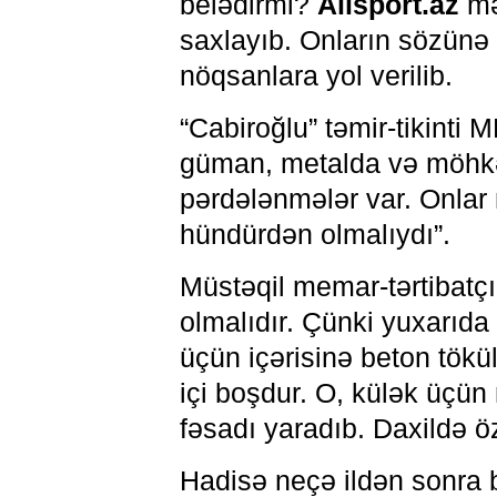
belədirmi?
Allsport.az
mə
saxlayıb. Onların sözünə 
nöqsanlara yol verilib.
“Cabiroğlu” təmir-tikinti
güman, metalda və möhk
pərdələnmələr var. Onlar
hündürdən olmalıydı”.
Müstəqil memar-tərtibatç
olmalıdır. Çünki yuxarıda 
üçün içərisinə beton tökül
içi boşdur. O, külək üçün
fəsadı yaradıb. Daxildə öz
Hadisə neçə ildən sonra b