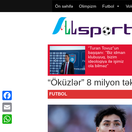
Ön səhifə
Olimpizm
Futbol
Vol
“Turan Tovuz”un
Vüqar Şük
Avqust 05, 2026
Baxış sayı: 194
Avqust 05, 2026
Baxış 
başqanı: “Biz idman
Təşkilatçıl
klubuyuq, bizim
yüksək
ideologiya ilə işimiz
qiymətləndi
ola bilməz”
“Öküzlər” 8 milyon tək
FUTBOL
Facebook
Email
WhatsApp