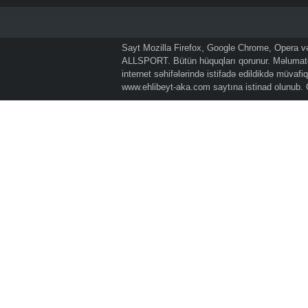
Sayt Mozilla Firefox, Google Chrome, Opera və 
ALLSPORT. Bütün hüquqları qorunur. Məlumatda
internet səhifələrində istifadə edildikdə müvaf
www.ehlibeyt-aka.com
saytına istinad olunub.