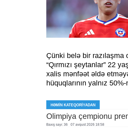
Çünki belə bir razılaşma 
“Qırmızı şeytanlar” 22 yaş
xalis mənfəət əldə etməy
hüquqlarının yalnız 50%-n
HƏMIN KATEQORIYADAN
Olimpiya çempionu pre
Baxış sayı: 36
07 avqust 2026 18:58