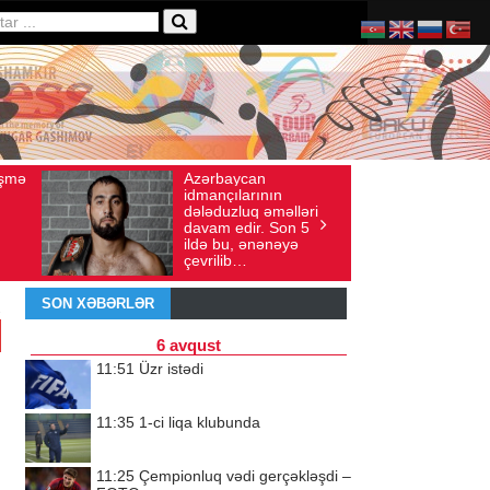
n
Ad gününü vətənində
ayı: 136
İyul 30, 2026
Baxış sayı: 238
nın
qeyd etməsə də,
əməlləri
ürəyi hər zaman
. Son 5
doğma yurdu ilə
nənəyə
döyünür
SON XƏBƏRLƏR
6 avqust
11:51
Üzr istədi
11:35
1-ci liqa klubunda
11:25
Çempionluq vədi gerçəkləşdi –