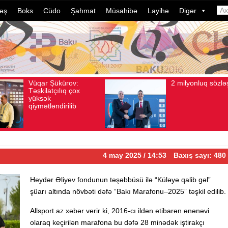
əş
Boks
Cüdo
Şahmat
Müsahibə
Layihə
Digər
2 milyonluq sözləşmə
Azərbayca
Avqust 04, 2026
Baxış sayı: 80
Avqust 04, 2026
Baxış s
idmançıları
dələduzluq 
davam edir
ildə bu, ə
çevrilib…
4 may 2025 / 14:53
Baxış sayı: 480
Heydər Əliyev fondunun təşəbbüsü ilə “Küləyə qalib gəl”
şüarı altında növbəti dəfə “Bakı Marafonu–2025” təşkil edilib.
Allsport.az xəbər verir ki, 2016-cı ildən etibarən ənənəvi
olaraq keçirilən marafona bu dəfə 28 minədək iştirakçı