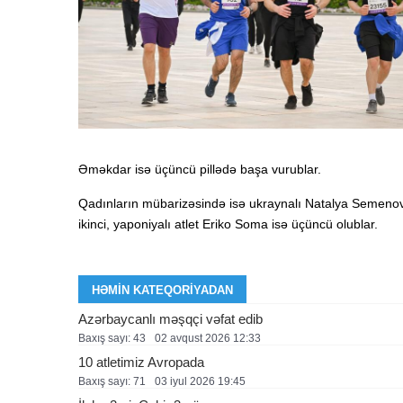
Əməkdar isə üçüncü pillədə başa vurublar.
Qadınların mübarizəsində isə ukraynalı Natalya Semenov
ikinci, yaponiyalı atlet Eriko Soma isə üçüncü olublar.
HƏMIN KATEQORIYADAN
Azərbaycanlı məşqçi vəfat edib
Baxış sayı: 43
02 avqust 2026 12:33
10 atletimiz Avropada
Baxış sayı: 71
03 i̇yul 2026 19:45