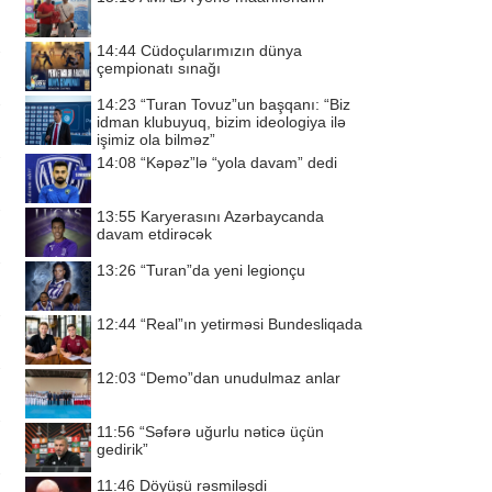
14:44
Cüdoçularımızın dünya
çempionatı sınağı
14:23
“Turan Tovuz”un başqanı: “Biz
idman klubuyuq, bizim ideologiya ilə
işimiz ola bilməz”
14:08
“Kəpəz”lə “yola davam” dedi
13:55
Karyerasını Azərbaycanda
davam etdirəcək
13:26
“Turan”da yeni legionçu
12:44
“Real”ın yetirməsi Bundesliqada
12:03
“Demo”dan unudulmaz anlar
11:56
“Səfərə uğurlu nəticə üçün
gedirik”
11:46
Döyüşü rəsmiləşdi