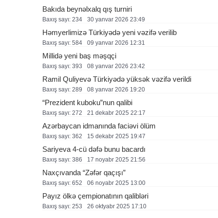
Bakıda beynəlxalq qış turniri
Baxış sayı: 234
30 yanvar 2026 23:49
Həmyerlimizə Türkiyədə yeni vəzifə verilib
Baxış sayı: 584
09 yanvar 2026 12:31
Millidə yeni baş məşqçi
Baxış sayı: 393
08 yanvar 2026 23:42
Ramil Quliyevə Türkiyədə yüksək vəzifə verildi
Baxış sayı: 289
08 yanvar 2026 19:20
“Prezident kuboku”nun qalibi
Baxış sayı: 272
21 dekabr 2025 22:17
Azərbaycan idmanında faciəvi ölüm
Baxış sayı: 362
15 dekabr 2025 19:47
Sariyeva 4-cü dəfə bunu bacardı
Baxış sayı: 386
17 noyabr 2025 21:56
Naxçıvanda “Zəfər qaçışı”
Baxış sayı: 652
06 noyabr 2025 13:00
Payız ölkə çempionatının qalibləri
Baxış sayı: 253
26 oktyabr 2025 17:10