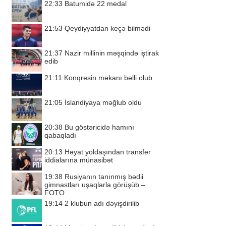
22:33
Batumidə 22 medal
21:53
Qeydiyyatdan keçə bilmədi
21:37
Nazir millinin məşqində iştirak
edib
21:11
Konqresin məkanı bəlli olub
21:05
İslandiyaya məğlub oldu
20:38
Bu göstəricidə hamını
qabaqladı
20:13
Həyat yoldaşından transfer
iddialarına münasibət
19:38
Rusiyanın tanınmış bədii
gimnastları uşaqlarla görüşüb –
FOTO
19:14
2 klubun adı dəyişdirilib