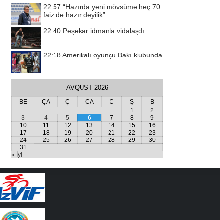
22:57
“Hazırda yeni mövsümə heç 70
faiz də hazır deyilik”
22:40
Peşəkar idmanla vidalaşdı
22:18
Amerikalı oyunçu Bakı klubunda
AVQUST 2026
BE
ÇA
Ç
CA
C
Ş
B
1
2
3
4
5
6
7
8
9
10
11
12
13
14
15
16
17
18
19
20
21
22
23
24
25
26
27
28
29
30
31
« İyl