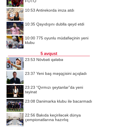
FOTO
10:53
Antirekorda imza atdı
10:35
Qayıdışını dublla qeyd etdi
10:00
775 oyunlu müdafiəçinin yeni
klubu
5 avqust
23:53
Növbəti qələbə
23:37
Yeni baş məşqçisini açıqladı
23:23
“Qırmızı şeytanlar”da yeni
təyinat
23:08
Danimarka klubu ilə bacarmadı
22:56
Bakıda keçiriləcək dünya
çempionatlarına hazırlıq