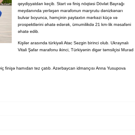
qeydiyyatdan keçib. Start və finiş nöqtəsi Dövlət Bayrağı
meydanında yerləşən marafonun marşrutu dənizkənarı
bulvar boyunca, həmçinin paytaxtın mərkəzi küçə və
prospektlərini əhatə edərək, ümumilikdə 21 km-lik məsafəni
əhatə edib.
Kişilər arasında türkiyəli Atac Səzgin birinci olub. Ukraynalı
Vitali Şafar marafonu ikinci, Türkiyənin digər təmsilçisi Murad
iç finişə hamıdan tez çatıb. Azərbaycan idmançısı Anna Yusupova