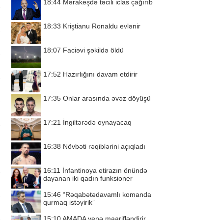
18:44
Mərakeşdə təcili iclas çağırıb
18:33
Kriştianu Ronaldu evlənir
18:07
Faciəvi şəkildə öldü
17:52
Hazırlığını davam etdirir
17:35
Onlar arasında əvəz döyüşü
17:21
İngiltərədə oynayacaq
16:38
Növbəti rəqiblərini açıqladı
16:11
İnfantinoya etirazın önündə
dayanan iki qadın funksioner
15:46
“Rəqabətədavamlı komanda
qurmaq istəyirik”
15:10
AMADA yenə maarifləndirir