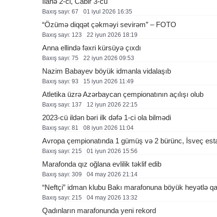
İlahə 2-ci, Cabir 3-cü
Baxış sayı: 67
01 i̇yul 2026 16:35
“Özümə diqqət çəkməyi sevirəm” – FOTO
Baxış sayı: 123
22 i̇yun 2026 18:19
Anna ellində fəxri kürsüyə çıxdı
Baxış sayı: 75
22 i̇yun 2026 09:53
Nazim Babayev böyük idmanla vidalaşıb
Baxış sayı: 93
15 i̇yun 2026 11:49
Atletika üzrə Azərbaycan çempionatının açılışı olub
Baxış sayı: 137
12 i̇yun 2026 22:15
2023-cü ildən bəri ilk dəfə 1-ci ola bilmədi
Baxış sayı: 81
08 i̇yun 2026 11:04
Avropa çempionatında 1 gümüş və 2 bürünc, İsveç est
Baxış sayı: 215
01 i̇yun 2026 15:56
Marafonda qız oğlana evlilik təklif edib
Baxış sayı: 309
04 may 2026 21:14
“Neftçi” idman klubu Bakı marafonuna böyük heyətlə qat
Baxış sayı: 215
04 may 2026 13:32
Qadınların marafonunda yeni rekord