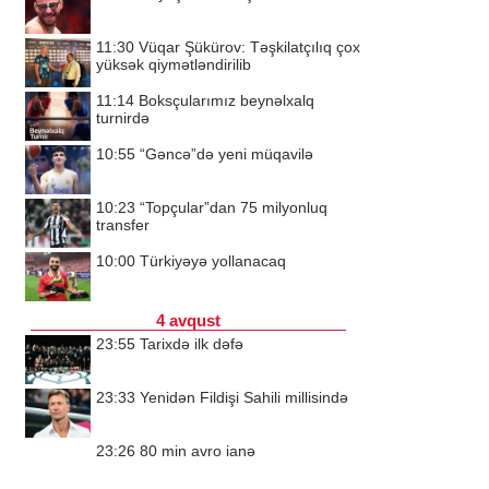
11:30
Vüqar Şükürov: Təşkilatçılıq çox
yüksək qiymətləndirilib
11:14
Boksçularımız beynəlxalq
turnirdə
10:55
“Gəncə”də yeni müqavilə
10:23
“Topçular”dan 75 milyonluq
transfer
10:00
Türkiyəyə yollanacaq
4 avqust
23:55
Tarixdə ilk dəfə
23:33
Yenidən Fildişi Sahili millisində
23:26
80 min avro ianə