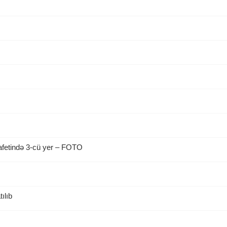
afetində 3-cü yer – FOTO
ılıb