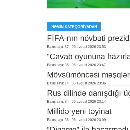
HƏMIN KATEQORIYADAN
FİFA-nın növbəti prezid
Baxış sayı: 37
06 avqust 2026 23:53
“Cavab oyununa hazırl
Baxış sayı: 35
06 avqust 2026 23:47
Mövsümöncəsi məşqlər
Baxış sayı: 14
06 avqust 2026 23:36
Rus dilində danışdığı ü
Baxış sayı: 34
06 avqust 2026 23:14
Millidə yeni təyinat
Baxış sayı: 36
06 avqust 2026 23:09
“Dinamo” ilə bacarmadı