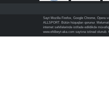
Sayt Mozilla Firefox, Google Chrome, Opera və 
ALLSPORT. Bütün hüquqları qorunur. Məlumatda
internet səhifələrində istifadə edildikdə müvaf
www.ehlibeyt-aka.com
saytına istinad olunub.