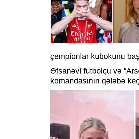
çempionlar kubokunu başı 
Əfsanəvi futbolçu və “Ars
komandasının qələbə keçid