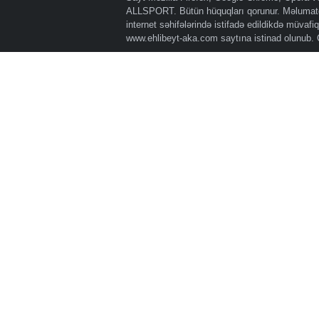
ALLSPORT. Bütün hüquqları qorunur. Məlumatda
internet səhifələrində istifadə edildikdə müvaf
www.ehlibeyt-aka.com
saytına istinad olunub.