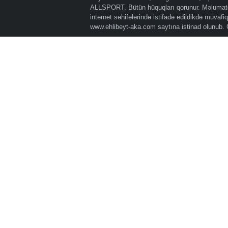
ALLSPORT. Bütün hüquqları qorunur. Məlumatda
internet səhifələrində istifadə edildikdə müvaf
www.ehlibeyt-aka.com
saytına istinad olunub.