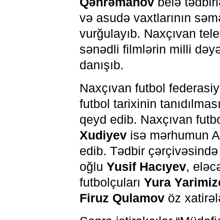
Qəhrəmanov
belə tədbirl
və asudə vaxtlarının səmə
vurğulayıb. Naxçıvan tele
sənədli filmlərin milli də
danışıb.
Naxçıvan futbol federasiy
futbol tarixinin tanıdılma
qeyd edib. Naxçıvan futbo
Xudiyev
isə mərhumun Az
edib. Tədbir çərçivəsində
oğlu
Yusif Hacıyev
, elə
futbolçuları
Yura Yarimiz
Firuz Qulamov
öz xatirəl