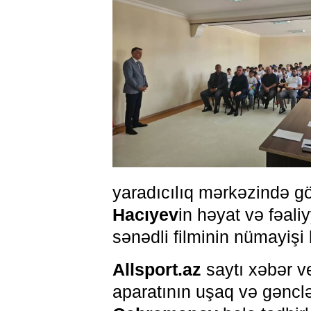
yaradıcılıq mərkəzində g
Hacıyev
in həyat və fəal
sənədli filminin nümayişi k
Allsport.az
saytı xəbər ver
aparatının uşaq və gənclə