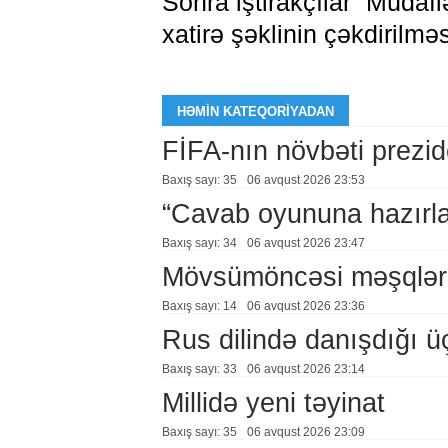
Sonra iştirakçılar “Müdafi
xatirə şəklinin çəkdirilməs
HƏMIN KATEQORIYADAN
FİFA-nın növbəti prezid
Baxış sayı: 35
06 avqust 2026 23:53
“Cavab oyununa hazırl
Baxış sayı: 34
06 avqust 2026 23:47
Mövsümöncəsi məşqlər
Baxış sayı: 14
06 avqust 2026 23:36
Rus dilində danışdığı ü
Baxış sayı: 33
06 avqust 2026 23:14
Millidə yeni təyinat
Baxış sayı: 35
06 avqust 2026 23:09