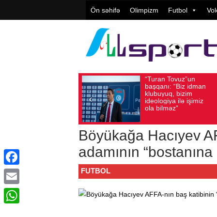
Ön səhifə
Olimpizm
Futbol
Vol
“Turan Tovuz”un
Vüqa
Avqust 05, 2026
Baxış sayı: 217
Avqust 05, 2026
başqanı: “Biz idman
Təşki
klubuyuq, bizim
yüks
ideologiya ilə işimiz
qiymə
ola bilməz”
Böyükağa Hacıyev AFF
adamının “bostanına 
FUTBOL
Facebook
Email
WhatsApp