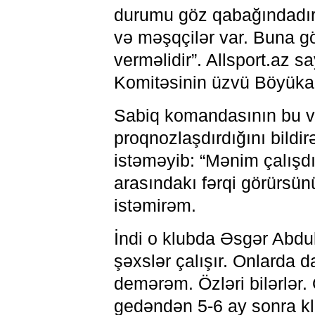
durumu göz qabağındadır
və məşqçilər var. Buna g
verməlidir”. Allsport.az s
Komitəsinin üzvü Böyüka
Sabiq komandasının bu v
proqnozlaşdırdığını bildi
istəməyib: “Mənim çalışdığ
arasındakı fərqi görürsü
istəmirəm.
İndi o klubda Əsgər Abd
şəxslər çalışır. Onlarda d
demərəm. Özləri bilərlər.
gedəndən 5-6 ay sonra kl