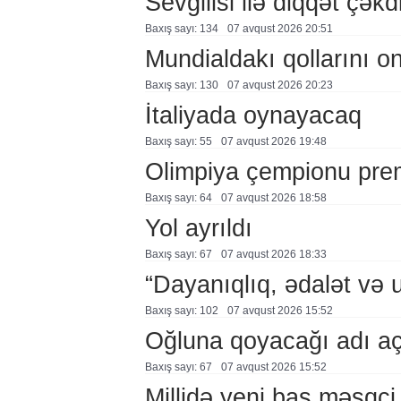
Sevgilisi ilə diqqət çə
Baxış sayı: 134
07 avqust 2026 20:51
Mundialdakı qollarını 
Baxış sayı: 130
07 avqust 2026 20:23
İtaliyada oynayacaq
Baxış sayı: 55
07 avqust 2026 19:48
Olimpiya çempionu pre
Baxış sayı: 64
07 avqust 2026 18:58
Yol ayrıldı
Baxış sayı: 67
07 avqust 2026 18:33
“Dayanıqlıq, ədalət və 
Baxış sayı: 102
07 avqust 2026 15:52
Oğluna qoyacağı adı a
Baxış sayı: 67
07 avqust 2026 15:52
Millidə yeni baş məşqçi