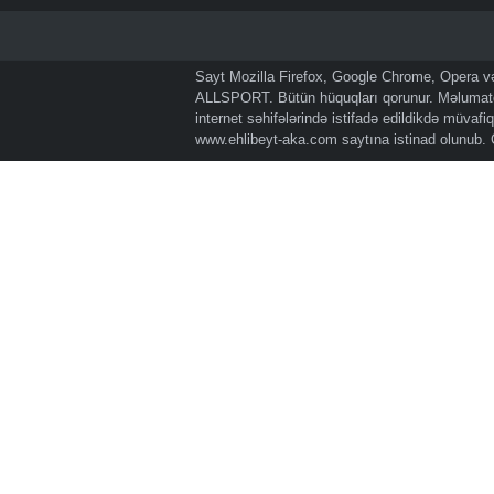
Sayt Mozilla Firefox, Google Chrome, Opera və 
ALLSPORT. Bütün hüquqları qorunur. Məlumatda
internet səhifələrində istifadə edildikdə müvaf
www.ehlibeyt-aka.com
saytına istinad olunub.