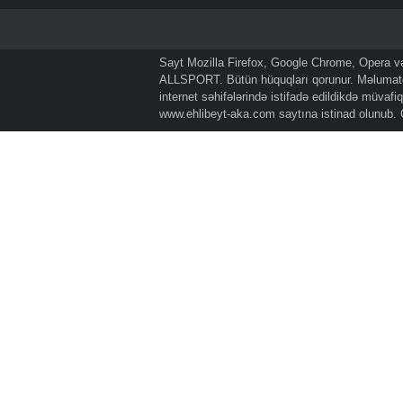
Sayt Mozilla Firefox, Google Chrome, Opera və 
ALLSPORT. Bütün hüquqları qorunur. Məlumatda
internet səhifələrində istifadə edildikdə müvaf
www.ehlibeyt-aka.com
saytına istinad olunub.