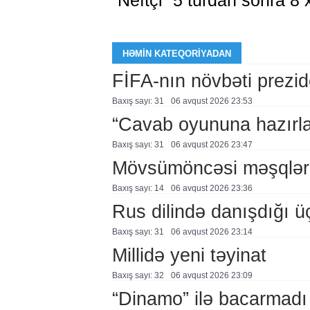
“Neftçi” 5 turdan sonra 8 x
HƏMIN KATEQORIYADAN
FİFA-nın növbəti prezid
Baxış sayı: 31
06 avqust 2026 23:53
“Cavab oyununa hazırl
Baxış sayı: 31
06 avqust 2026 23:47
Mövsümöncəsi məşqlər
Baxış sayı: 14
06 avqust 2026 23:36
Rus dilində danışdığı ü
Baxış sayı: 31
06 avqust 2026 23:14
Millidə yeni təyinat
Baxış sayı: 32
06 avqust 2026 23:09
“Dinamo” ilə bacarmadı