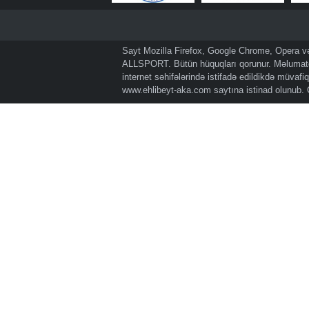
Sayt Mozilla Firefox, Google Chrome, Opera və 
ALLSPORT. Bütün hüquqları qorunur. Məlumatda
internet səhifələrində istifadə edildikdə müvaf
www.ehlibeyt-aka.com
saytına istinad olunub.