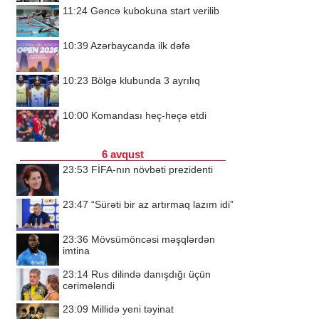
11:24
Gəncə kubokuna start verilib
10:39
Azərbaycanda ilk dəfə
10:23
Bölgə klubunda 3 ayrılıq
10:00
Komandası heç-heçə etdi
6 avqust
23:53
FİFA-nın növbəti prezidenti
23:47
“Sürəti bir az artırmaq lazım idi”
23:36
Mövsümöncəsi məşqlərdən
imtina
23:14
Rus dilində danışdığı üçün
cərimələndi
23:09
Millidə yeni təyinat