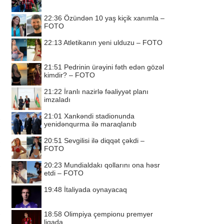
22:36
Özündən 10 yaş kiçik xanımla –
FOTO
22:13
Atletikanın yeni ulduzu – FOTO
21:51
Pedrinin ürəyini fəth edən gözəl
kimdir? – FOTO
21:22
İranlı nazirlə fəaliyyət planı
imzaladı
21:01
Xankəndi stadionunda
yenidənqurma ilə maraqlanıb
20:51
Sevgilisi ilə diqqət çəkdi –
FOTO
20:23
Mundialdakı qollarını ona həsr
etdi – FOTO
19:48
İtaliyada oynayacaq
18:58
Olimpiya çempionu premyer
liqada