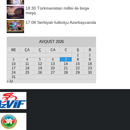
18:30
Türkmənistan millisi ilə birgə
məşq
17:08
Serbiyalı futbolçu Azərbaycanda
AVQUST 2026
BE
ÇA
Ç
CA
C
Ş
B
1
2
3
4
5
6
7
8
9
10
11
12
13
14
15
16
17
18
19
20
21
22
23
24
25
26
27
28
29
30
31
« İyl