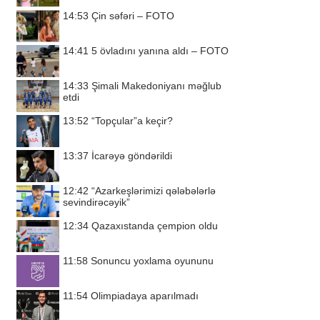
14:53
Çin səfəri – FOTO
14:41
5 övladını yanına aldı – FOTO
14:33
Şimali Makedoniyanı məğlub
etdi
13:52
“Topçular”a keçir?
13:37
İcarəyə göndərildi
12:42
“Azarkeşlərimizi qələbələrlə
sevindirəcəyik”
12:34
Qazaxıstanda çempion oldu
11:58
Sonuncu yoxlama oyununu
11:54
Olimpiadaya aparılmadı