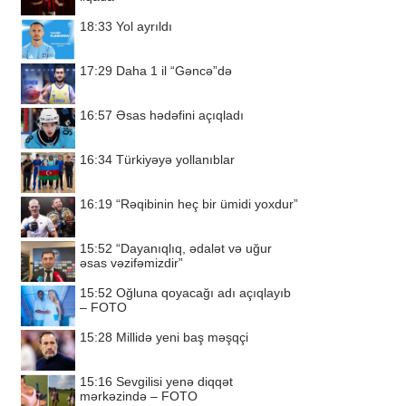
18:33
Yol ayrıldı
17:29
Daha 1 il “Gəncə”də
16:57
Əsas hədəfini açıqladı
16:34
Türkiyəyə yollanıblar
16:19
“Rəqibinin heç bir ümidi yoxdur”
15:52
“Dayanıqlıq, ədalət və uğur
əsas vəzifəmizdir”
15:52
Oğluna qoyacağı adı açıqlayıb
– FOTO
15:28
Millidə yeni baş məşqçi
15:16
Sevgilisi yenə diqqət
mərkəzində – FOTO