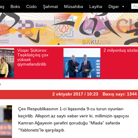
əş
Boks
Cüdo
Şahmat
Müsahibə
Layihə
Digər
ov:
2 milyonluq sözləşmə
ı: 106
Avqust 04, 2026
Baxış sayı: 80
Avqust 04,
 çox
ib
b
2 oktyabr 2017 / 10:23
Baxış sayı: 1344
Çex Respublikasının 1-ci liqasında 9-cu turun oyunları
keçirilib. Allsport.az saytı xəbər verir ki, millimizin qapıçısı
Kamran Ağayevin şərəfini qoruduğu “Mlada” səfərdə
“Yablonets”lə qarşılaşıb.