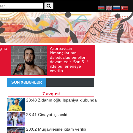
Azərbaycan
Ad gününü vətənində
 2026
Baxış sayı: 136
İyul 30, 2026
Baxış sayı: 238
idmançılarının
qeyd etməsə də,
dələduzluq əməlləri
ürəyi hər zaman
davam edir. Son 5
doğma yurdu ilə
ildə bu, ənənəyə
döyünür
çevrilib…
SON XƏBƏRLƏR
7 avqust
23:48
Zidanın oğlu İspaniya klubunda
23:41
Cinayət işi açıldı
23:02
Müqaviləsinə xitam verilib