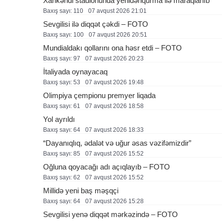
Xankəndi stadionunda yenidənqurma ilə maraqlanıb
Baxış sayı: 110
07 avqust 2026 21:01
Sevgilisi ilə diqqət çəkdi – FOTO
Baxış sayı: 100
07 avqust 2026 20:51
Mundialdakı qollarını ona həsr etdi – FOTO
Baxış sayı: 97
07 avqust 2026 20:23
İtaliyada oynayacaq
Baxış sayı: 53
07 avqust 2026 19:48
Olimpiya çempionu premyer liqada
Baxış sayı: 61
07 avqust 2026 18:58
Yol ayrıldı
Baxış sayı: 64
07 avqust 2026 18:33
“Dayanıqlıq, ədalət və uğur əsas vəzifəmizdir”
Baxış sayı: 85
07 avqust 2026 15:52
Oğluna qoyacağı adı açıqlayıb – FOTO
Baxış sayı: 62
07 avqust 2026 15:52
Millidə yeni baş məşqçi
Baxış sayı: 64
07 avqust 2026 15:28
Sevgilisi yenə diqqət mərkəzində – FOTO