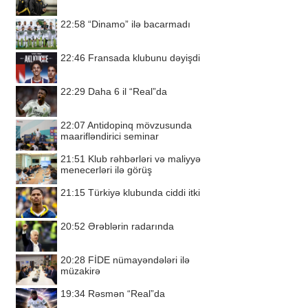
22:58
“Dinamo” ilə bacarmadı
22:46
Fransada klubunu dəyişdi
22:29
Daha 6 il “Real”da
22:07
Antidopinq mövzusunda
maarifləndirici seminar
21:51
Klub rəhbərləri və maliyyə
menecerləri ilə görüş
21:15
Türkiyə klubunda ciddi itki
20:52
Ərəblərin radarında
20:28
FİDE nümayəndələri ilə
müzakirə
19:34
Rəsmən “Real”da