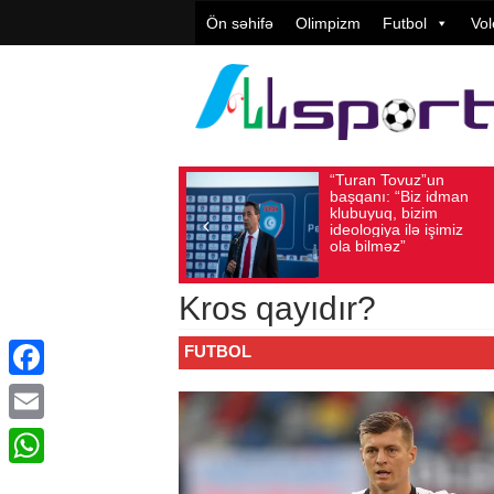
Ön səhifə
Olimpizm
Futbol
Vol
“Turan Tovuz”un
Vüqar Şü
Avqust 05, 2026
Baxış sayı: 225
Avqust 05, 2026
Baxış
başqanı: “Biz idman
Təşkilatç
klubuyuq, bizim
yüksək
ideologiya ilə işimiz
qiymətlənd
ola bilməz”
Kros qayıdır?
FUTBOL
Facebook
Email
WhatsApp