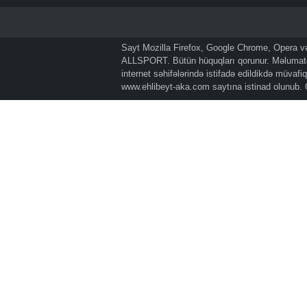
Sayt Mozilla Firefox, Google Chrome, Opera və 
ALLSPORT. Bütün hüquqları qorunur. Məlumatda
internet səhifələrində istifadə edildikdə müvaf
www.ehlibeyt-aka.com
saytına istinad olunub.