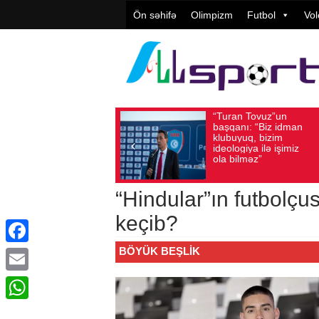
Ön səhifə
Olimpizm
Futbol
Vol
“Turan Tovuz”un
Vüqar Ş
Avqust 05, 2026
Baxış sayı: 186
Avqust 05, 2026
Bax
başqanı: “Biz idman
Təşkilat
klubuyuq, bizim
yüksək
ideologiya ilə işimiz
qiymətlə
ola bilməz”
“Hindular”ın futbolç
keçib?
BÖYÜK BEŞLIK
Facebook
Email
WhatsApp