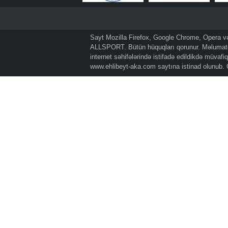
Sayt Mozilla Firefox, Google Chrome, Opera və 
ALLSPORT. Bütün hüquqları qorunur. Məlumatda
internet səhifələrində istifadə edildikdə müvaf
www.ehlibeyt-aka.com
saytına istinad olunub.