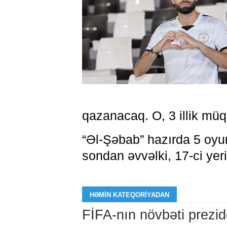
qazanacaq. O, 3 illik müq
“Əl-Şəbab” hazırda 5 oyun
sondan əvvəlki, 17-ci yeri 
HƏMIN KATEQORIYADAN
FİFA-nın növbəti prezid