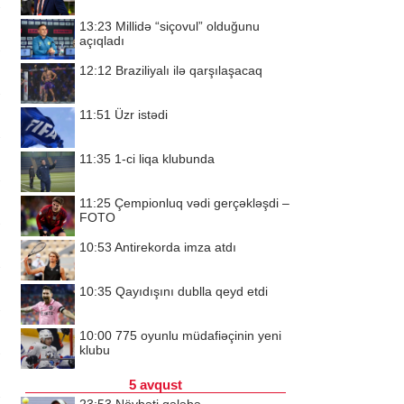
13:23
Millidə “siçovul” olduğunu
açıqladı
12:12
Braziliyalı ilə qarşılaşacaq
11:51
Üzr istədi
11:35
1-ci liqa klubunda
11:25
Çempionluq vədi gerçəkləşdi –
FOTO
10:53
Antirekorda imza atdı
10:35
Qayıdışını dublla qeyd etdi
10:00
775 oyunlu müdafiəçinin yeni
klubu
5 avqust