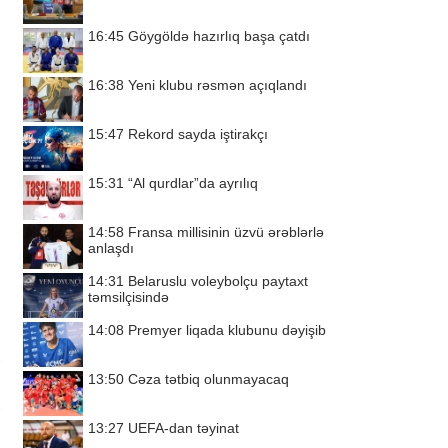
16:45
Göygöldə hazırlıq başa çatdı
16:38
Yeni klubu rəsmən açıqlandı
15:47
Rekord sayda iştirakçı
15:31
“Al qurdlar”da ayrılıq
14:58
Fransa millisinin üzvü ərəblərlə
anlaşdı
14:31
Belaruslu voleybolçu paytaxt
təmsilçisində
14:08
Premyer liqada klubunu dəyişib
13:50
Cəza tətbiq olunmayacaq
13:27
UEFA-dan təyinat