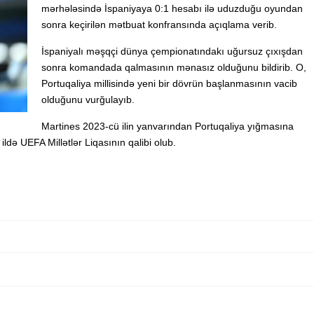
mərhələsində İspaniyaya 0:1 hesabı ilə uduzduğu oyundan
sonra keçirilən mətbuat konfransında açıqlama verib.
İspaniyalı məşqçi dünya çempionatındakı uğursuz çıxışdan
sonra komandada qalmasının mənasız olduğunu bildirib. O,
Portuqaliya millisində yeni bir dövrün başlanmasının vacib
olduğunu vurğulayıb.
Martines 2023-cü ilin yanvarından Portuqaliya yığmasına
ildə UEFA Millətlər Liqasının qalibi olub.