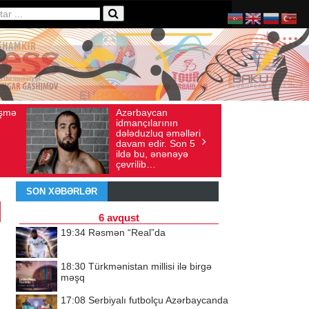
aycan
Ad gününü vətənində
xış sayı: 136
İyul 30, 2026
Baxış sayı: 238
ılarının
qeyd etməsə də,
zluq əməlləri
ürəyi hər zaman
edir. Son 5
doğma yurdu ilə
u, ənənəyə
döyünür
ib…
SON XƏBƏRLƏR
6 avqust
19:34
Rəsmən “Real”da
18:30
Türkmənistan millisi ilə birgə
məşq
17:08
Serbiyalı futbolçu Azərbaycanda