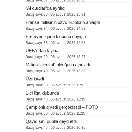
Baxış sayı: 37
06 avqust 2026 16:38
“Al qurdlar”da ayrılıq
Baxış sayı: 33
06 avqust 2026 15:31
Fransa millisinin üzvü ərəblərlə anlaşdı
Baxış sayı: 34
06 avqust 2026 14:58
Premyer liqada klubunu dəyişib
Baxış sayı: 38
06 avqust 2026 14:08
UEFA-dan təyinat
Baxış sayı: 39
06 avqust 2026 13:27
Millidə “siçovul” olduğunu açıqladı
Baxış sayı: 40
06 avqust 2026 13:23
Üzr istədi
Baxış sayı: 38
06 avqust 2026 11:51
1-ci liqa klubunda
Baxış sayı: 40
06 avqust 2026 11:35
Çempionluq vədi gerçəkləşdi – FOTO
Baxış sayı: 50
06 avqust 2026 11:25
Qayıdışını dublla qeyd etdi
Baxış sayı: 45
06 avqust 2026 10:35