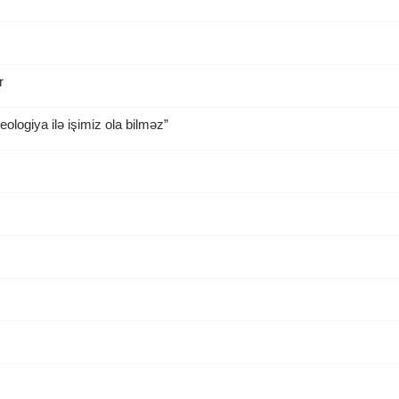
r
ologiya ilə işimiz ola bilməz”