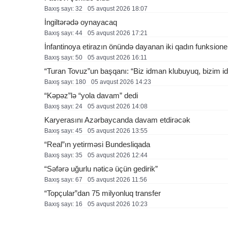
Baxış sayı: 32
05 avqust 2026 18:07
İngiltərədə oynayacaq
Baxış sayı: 44
05 avqust 2026 17:21
İnfantinoya etirazın önündə dayanan iki qadın funksione
Baxış sayı: 50
05 avqust 2026 16:11
“Turan Tovuz”un başqanı: “Biz idman klubuyuq, bizim ide
Baxış sayı: 180
05 avqust 2026 14:23
“Kəpəz”lə “yola davam” dedi
Baxış sayı: 24
05 avqust 2026 14:08
Karyerasını Azərbaycanda davam etdirəcək
Baxış sayı: 45
05 avqust 2026 13:55
“Real”ın yetirməsi Bundesliqada
Baxış sayı: 35
05 avqust 2026 12:44
“Səfərə uğurlu nəticə üçün gedirik”
Baxış sayı: 67
05 avqust 2026 11:56
“Topçular”dan 75 milyonluq transfer
Baxış sayı: 16
05 avqust 2026 10:23