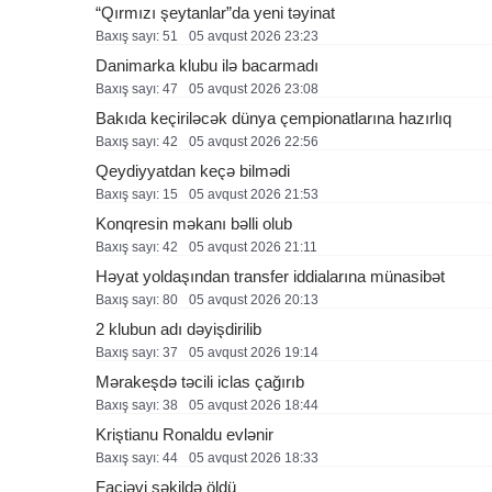
“Qırmızı şeytanlar”da yeni təyinat
Baxış sayı: 51
05 avqust 2026 23:23
Danimarka klubu ilə bacarmadı
Baxış sayı: 47
05 avqust 2026 23:08
Bakıda keçiriləcək dünya çempionatlarına hazırlıq
Baxış sayı: 42
05 avqust 2026 22:56
Qeydiyyatdan keçə bilmədi
Baxış sayı: 15
05 avqust 2026 21:53
Konqresin məkanı bəlli olub
Baxış sayı: 42
05 avqust 2026 21:11
Həyat yoldaşından transfer iddialarına münasibət
Baxış sayı: 80
05 avqust 2026 20:13
2 klubun adı dəyişdirilib
Baxış sayı: 37
05 avqust 2026 19:14
Mərakeşdə təcili iclas çağırıb
Baxış sayı: 38
05 avqust 2026 18:44
Kriştianu Ronaldu evlənir
Baxış sayı: 44
05 avqust 2026 18:33
Faciəvi şəkildə öldü