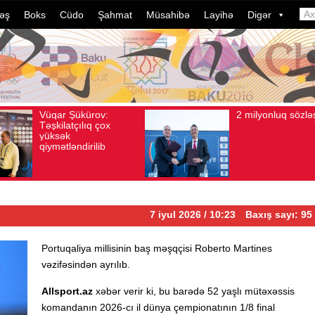
əş
Boks
Cüdo
Şahmat
Müsahibə
Layihə
Digər
2 milyonluq sözləşmə
Azərb
Avqust 04, 2026
Baxış sayı: 80
Avqust 04, 2026
Ba
idmanç
dələdu
davam 
ildə b
çevril
7 iyul 2026 / 10:23
Baxış sayı: 95
Portuqaliya millisinin baş məşqçisi Roberto Martines
vəzifəsindən ayrılıb.
Allsport.az
xəbər verir ki, bu barədə 52 yaşlı mütəxəssis
komandanın 2026-cı il dünya çempionatının 1/8 final