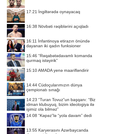
17:21
İngiltərədə oynayacaq
16:38
Növbəti rəqiblərini açıqladı
16:11
İnfantinoya etirazın önündə
dayanan iki qadın funksioner
15:46
“Rəqabətədavamlı komanda
qurmaq istəyirik”
15:10
AMADA yenə maarifləndirir
14:44
Cüdoçularımızın dünya
çempionatı sınağı
14:23
“Turan Tovuz”un başqanı: “Biz
idman klubuyuq, bizim ideologiya ilə
işimiz ola bilməz”
14:08
“Kəpəz”lə “yola davam” dedi
13:55
Karyerasını Azərbaycanda