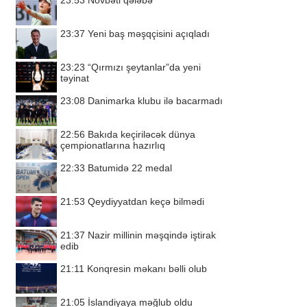
23:53
Növbəti qələbə
23:37
Yeni baş məşqçisini açıqladı
23:23
“Qırmızı şeytanlar”da yeni
təyinat
23:08
Danimarka klubu ilə bacarmadı
22:56
Bakıda keçiriləcək dünya
çempionatlarına hazırlıq
22:33
Batumidə 22 medal
21:53
Qeydiyyatdan keçə bilmədi
21:37
Nazir millinin məşqində iştirak
edib
21:11
Konqresin məkanı bəlli olub
21:05
İslandiyaya məğlub oldu