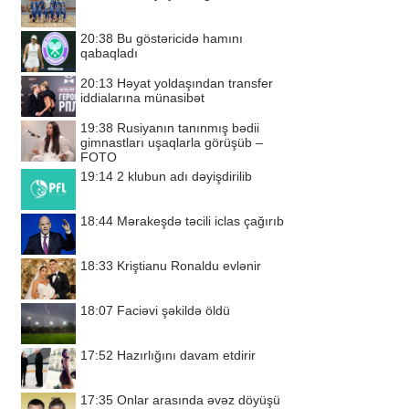
20:38
Bu göstəricidə hamını
qabaqladı
20:13
Həyat yoldaşından transfer
iddialarına münasibət
19:38
Rusiyanın tanınmış bədii
gimnastları uşaqlarla görüşüb –
FOTO
19:14
2 klubun adı dəyişdirilib
18:44
Mərakeşdə təcili iclas çağırıb
18:33
Kriştianu Ronaldu evlənir
18:07
Faciəvi şəkildə öldü
17:52
Hazırlığını davam etdirir
17:35
Onlar arasında əvəz döyüşü