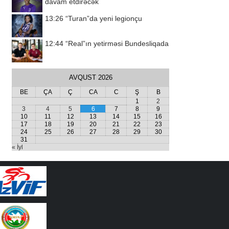
davam etdirəcək
13:26
“Turan”da yeni legionçu
12:44
“Real”ın yetirməsi Bundesliqada
AVQUST 2026
BE
ÇA
Ç
CA
C
Ş
B
1
2
3
4
5
6
7
8
9
10
11
12
13
14
15
16
17
18
19
20
21
22
23
24
25
26
27
28
29
30
31
« İyl