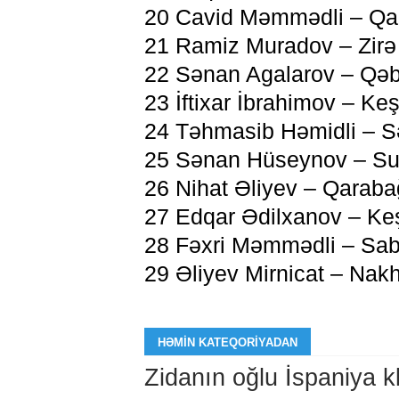
20 Cavid Məmmədli – Qa
21 Ramiz Muradov – Zirə
22 Sənan Agalarov – Qəb
23 İftixar İbrahimov – Keş
24 Təhmasib Həmidli – S
25 Sənan Hüseynov – Su
26 Nihat Əliyev – Qaraba
27 Edqar Ədilxanov – Ke
28 Fəxri Məmmədli – Sa
29 Əliyev Mirnicat – Nak
HƏMIN KATEQORIYADAN
Zidanın oğlu İspaniya 