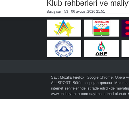
Klub rəhbərləri və maliy
Baxış sayı: 53
06 avqust 2026 21:51
Sayt Mozilla Firefox, Google Chrome, Opera və 
ALLSPORT. Bütün hüquqları qorunur. Məlumatda
internet səhifələrində istifadə edildikdə müvaf
www.ehlibeyt-aka.com
saytına istinad olunub.