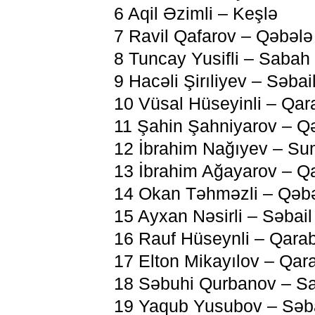
6 Aqil Əzimli – Keşlə
7 Ravil Qafarov – Qəbələ
8 Tuncay Yusifli – Sabah
9 Hacəli Şirıliyev – Səbai
10 Vüsal Hüseyinli – Qa
11 Şahin Şahniyarov – Q
12 İbrahim Nağıyev – Su
13 İbrahim Ağayarov – Q
14 Okan Təhməzli – Qəb
15 Ayxan Nəsirli – Səbail
16 Rauf Hüseynli – Qara
17 Elton Mikayılov – Qar
18 Səbuhi Qurbanov – S
19 Yaqub Yusubov – Səba