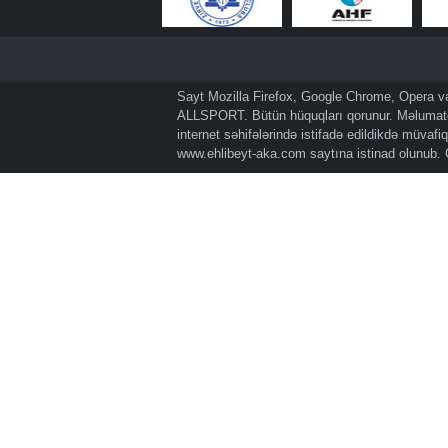
Sayt Mozilla Firefox, Google Chrome, Opera və 
ALLSPORT. Bütün hüquqları qorunur. Məlumatda
internet səhifələrində istifadə edildikdə müvaf
www.ehlibeyt-aka.com
saytına istinad olunub.