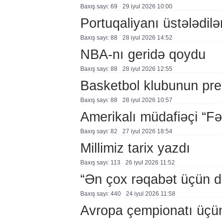
Baxış sayı: 69
29 i̇yul 2026 10:00
Portuqaliyanı üstələdilə
Baxış sayı: 88
28 i̇yul 2026 14:52
NBA-nı geridə qoydu
Baxış sayı: 88
28 i̇yul 2026 12:55
Basketbol klubunun prezi
Baxış sayı: 88
28 i̇yul 2026 10:57
Amerikalı müdafiəçi “F
Baxış sayı: 82
27 i̇yul 2026 18:54
Millimiz tarix yazdı
Baxış sayı: 113
26 i̇yul 2026 11:52
“Ən çox rəqabət üçün 
Baxış sayı: 440
24 i̇yul 2026 11:58
Avropa çempionatı üçü