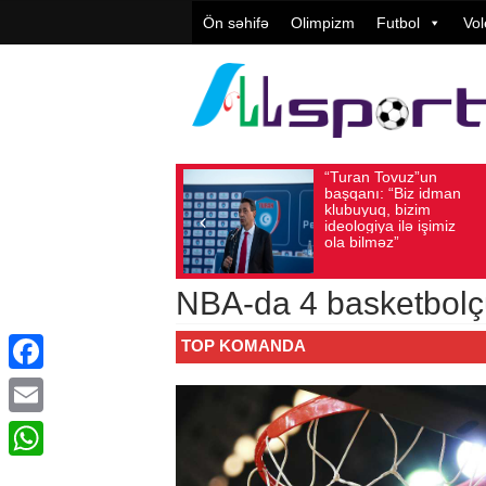
Ön səhifə
Olimpizm
Futbol
Vol
“Turan Tovuz”un
Vüqa
Avqust 05, 2026
Baxış sayı: 220
Avqust 05, 2026
başqanı: “Biz idman
Təşki
klubuyuq, bizim
yüks
ideologiya ilə işimiz
qiymə
ola bilməz”
NBA-da 4 basketbolç
TOP KOMANDA
Facebook
Email
WhatsApp