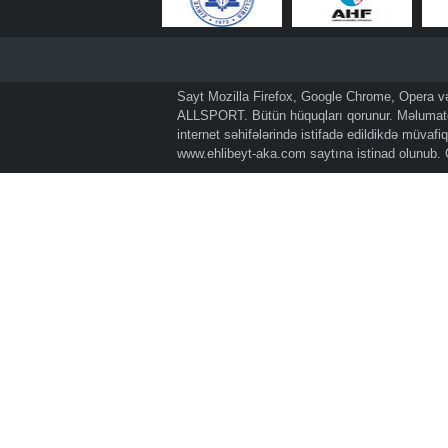
Sayt Mozilla Firefox, Google Chrome, Opera və 
ALLSPORT. Bütün hüquqları qorunur. Məlumatda
internet səhifələrində istifadə edildikdə müvaf
www.ehlibeyt-aka.com
saytına istinad olunub.