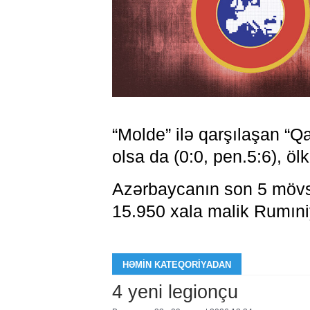
“Molde” ilə qarşılaşan “Q
olsa da (0:0, pen.5:6), öl
Azərbaycanın son 5 mövs
15.950 xala malik Rumıniya
HƏMIN KATEQORIYADAN
4 yeni legionçu