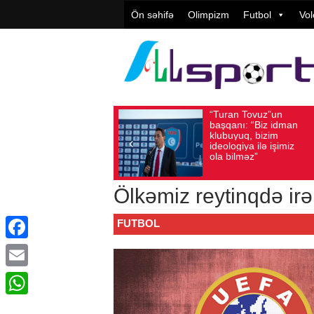
Ön səhifə
Olimpizm
Futbol
Vol
“Turan Tovuz”un
Vüqar Şük
Avqust 05, 2026
Baxış sayı: 221
Avqust 05, 2026
Baxış 
başqanı: “Biz idman
Təşkilatçıl
klubuyuq, bizim
yüksək
ideologiya ilə işimiz
qiymətləndi
ola bilməz”
Ölkəmiz reytinqdə irəl
FUTBOL
Facebook
Email
WhatsApp