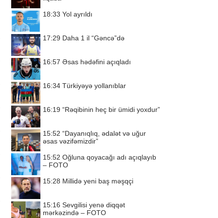
18:33
Yol ayrıldı
17:29
Daha 1 il “Gəncə”də
16:57
Əsas hədəfini açıqladı
16:34
Türkiyəyə yollanıblar
16:19
“Rəqibinin heç bir ümidi yoxdur”
15:52
“Dayanıqlıq, ədalət və uğur
əsas vəzifəmizdir”
15:52
Oğluna qoyacağı adı açıqlayıb
– FOTO
15:28
Millidə yeni baş məşqçi
15:16
Sevgilisi yenə diqqət
mərkəzində – FOTO