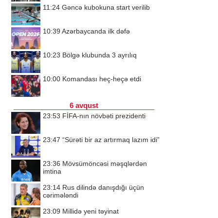
11:24
Gəncə kubokuna start verilib
10:39
Azərbaycanda ilk dəfə
10:23
Bölgə klubunda 3 ayrılıq
10:00
Komandası heç-heçə etdi
6 avqust
23:53
FİFA-nın növbəti prezidenti
23:47
“Sürəti bir az artırmaq lazım idi”
23:36
Mövsümöncəsi məşqlərdən
imtina
23:14
Rus dilində danışdığı üçün
cərimələndi
23:09
Millidə yeni təyinat