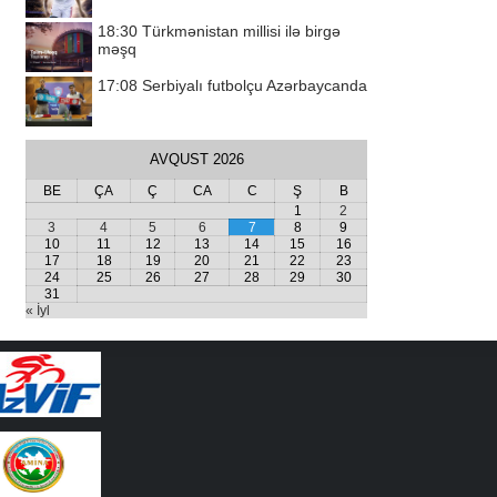
18:30
Türkmənistan millisi ilə birgə
məşq
17:08
Serbiyalı futbolçu Azərbaycanda
AVQUST 2026
BE
ÇA
Ç
CA
C
Ş
B
1
2
3
4
5
6
7
8
9
10
11
12
13
14
15
16
17
18
19
20
21
22
23
24
25
26
27
28
29
30
31
« İyl