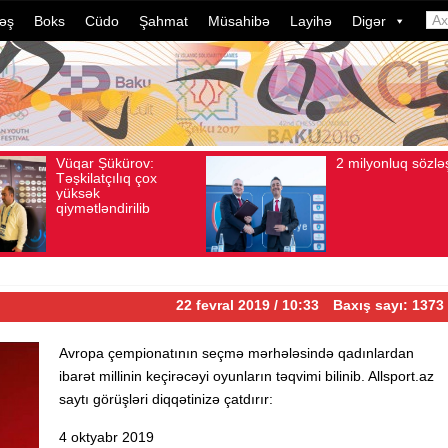
əş
Boks
Cüdo
Şahmat
Müsahibə
Layihə
Digər
r Şükürov:
2 milyonluq sözləşmə
Baxış sayı: 106
Avqust 04, 2026
Baxış sayı: 80
Av
latçılıq çox
ək
tləndirilib
22 fevral 2019 / 10:33
Baxış sayı: 1373
Avropa çempionatının seçmə mərhələsində qadınlardan
ibarət millinin keçirəcəyi oyunların təqvimi bilinib. Allsport.az
saytı görüşləri diqqətinizə çatdırır:
4 oktyabr 2019