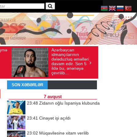
Azərbaycan
Ad gününü və
qust 04, 2026
Baxış sayı: 136
İyul 30, 2026
Baxış say
idmançılarının
qeyd etməsə 
dələduzluq əməlləri
ürəyi hər za
davam edir. Son 5
doğma yurdu 
ildə bu, ənənəyə
döyünür
çevrilib…
SON XƏBƏRLƏR
7 avqust
23:48
Zidanın oğlu İspaniya klubunda
23:41
Cinayət işi açıldı
23:02
Müqaviləsinə xitam verilib