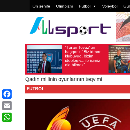
Ön səhifə
Olimpizm
Futbol
Voleybol
Gül
“Turan Tovuz”un
Vüqa
Avqust 05, 2026
Baxış sayı: 209
Avqust 05, 2026
başqanı: “Biz idman
Təşki
klubuyuq, bizim
yüks
ideologiya ilə işimiz
qiymə
ola bilməz”
Qadın millinin oyunlarının təqvimi
FUTBOL
Facebook
Email
WhatsApp