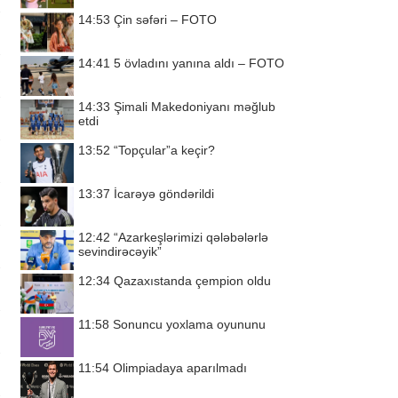
14:53
Çin səfəri – FOTO
14:41
5 övladını yanına aldı – FOTO
14:33
Şimali Makedoniyanı məğlub
etdi
13:52
“Topçular”a keçir?
13:37
İcarəyə göndərildi
12:42
“Azarkeşlərimizi qələbələrlə
sevindirəcəyik”
12:34
Qazaxıstanda çempion oldu
11:58
Sonuncu yoxlama oyununu
11:54
Olimpiadaya aparılmadı