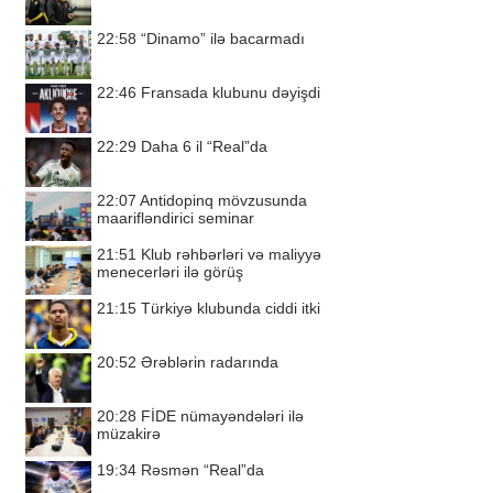
22:58
“Dinamo” ilə bacarmadı
22:46
Fransada klubunu dəyişdi
22:29
Daha 6 il “Real”da
22:07
Antidopinq mövzusunda
maarifləndirici seminar
21:51
Klub rəhbərləri və maliyyə
menecerləri ilə görüş
21:15
Türkiyə klubunda ciddi itki
20:52
Ərəblərin radarında
20:28
FİDE nümayəndələri ilə
müzakirə
19:34
Rəsmən “Real”da