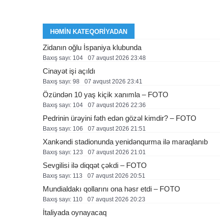
HƏMIN KATEQORIYADAN
Zidanın oğlu İspaniya klubunda
Baxış sayı: 104
07 avqust 2026 23:48
Cinayət işi açıldı
Baxış sayı: 98
07 avqust 2026 23:41
Özündən 10 yaş kiçik xanımla – FOTO
Baxış sayı: 104
07 avqust 2026 22:36
Pedrinin ürəyini fəth edən gözəl kimdir? – FOTO
Baxış sayı: 106
07 avqust 2026 21:51
Xankəndi stadionunda yenidənqurma ilə maraqlanıb
Baxış sayı: 123
07 avqust 2026 21:01
Sevgilisi ilə diqqət çəkdi – FOTO
Baxış sayı: 113
07 avqust 2026 20:51
Mundialdakı qollarını ona həsr etdi – FOTO
Baxış sayı: 110
07 avqust 2026 20:23
İtaliyada oynayacaq