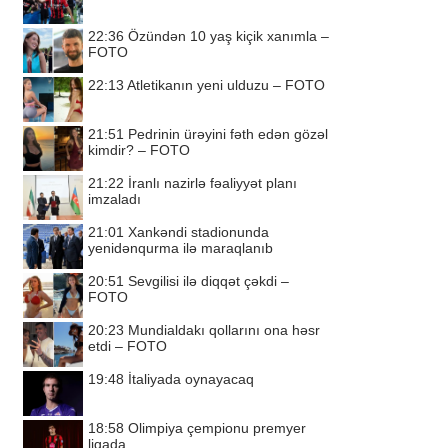
22:36
Özündən 10 yaş kiçik xanımla –
FOTO
22:13
Atletikanın yeni ulduzu – FOTO
21:51
Pedrinin ürəyini fəth edən gözəl
kimdir? – FOTO
21:22
İranlı nazirlə fəaliyyət planı
imzaladı
21:01
Xankəndi stadionunda
yenidənqurma ilə maraqlanıb
20:51
Sevgilisi ilə diqqət çəkdi –
FOTO
20:23
Mundialdakı qollarını ona həsr
etdi – FOTO
19:48
İtaliyada oynayacaq
18:58
Olimpiya çempionu premyer
liqada