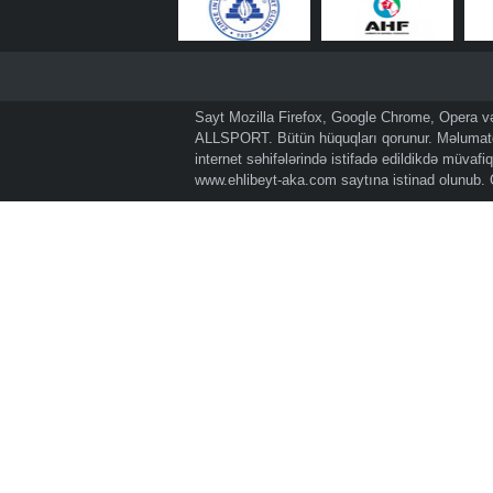
Sayt Mozilla Firefox, Google Chrome, Opera və 
ALLSPORT. Bütün hüquqları qorunur. Məlumatda
internet səhifələrində istifadə edildikdə müvaf
www.ehlibeyt-aka.com
saytına istinad olunub.