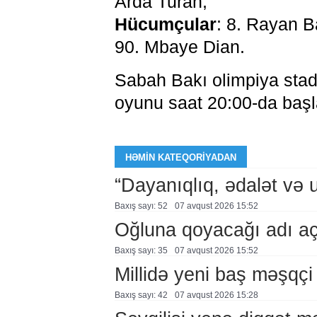
Arda Turan;
Hücumçular
: 8. Rayan B
90. Mbaye Dian.
Sabah Bakı olimpiya stadi
oyunu saat 20:00-da baş
HƏMIN KATEQORIYADAN
“Dayanıqlıq, ədalət və 
Baxış sayı: 52
07 avqust 2026 15:52
Oğluna qoyacağı adı a
Baxış sayı: 35
07 avqust 2026 15:52
Millidə yeni baş məşqçi
Baxış sayı: 42
07 avqust 2026 15:28