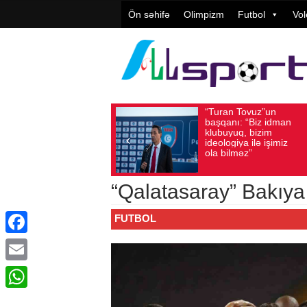
Ön səhifə
Olimpizm
Futbol
Vol
“Turan Tovuz”un
Vüqar Şük
Avqust 05, 2026
Baxış sayı: 194
Avqust 05, 2026
Baxış 
başqanı: “Biz idman
Təşkilatçıl
klubuyuq, bizim
yüksək
ideologiya ilə işimiz
qiymətləndi
ola bilməz”
“Qalatasaray” Bakıya 2
FUTBOL
Facebook
Email
WhatsApp