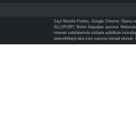
Sayt Mozilla Firefox, Google Chrome, Opera və 
ALLSPORT. Bütün hüquqları qorunur. Məlumatda
internet səhifələrində istifadə edildikdə müvaf
www.ehlibeyt-aka.com
saytına istinad olunub.