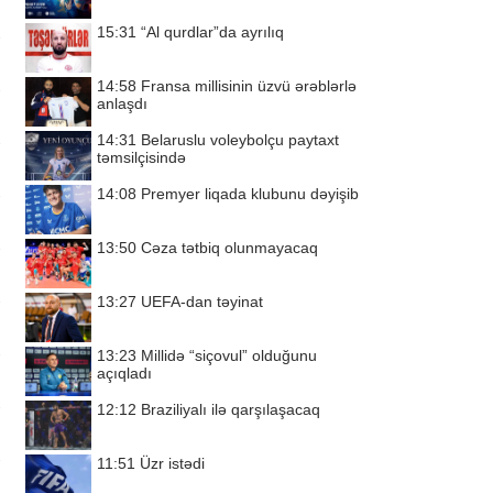
15:31
“Al qurdlar”da ayrılıq
14:58
Fransa millisinin üzvü ərəblərlə
anlaşdı
14:31
Belaruslu voleybolçu paytaxt
təmsilçisində
14:08
Premyer liqada klubunu dəyişib
13:50
Cəza tətbiq olunmayacaq
13:27
UEFA-dan təyinat
13:23
Millidə “siçovul” olduğunu
açıqladı
12:12
Braziliyalı ilə qarşılaşacaq
11:51
Üzr istədi