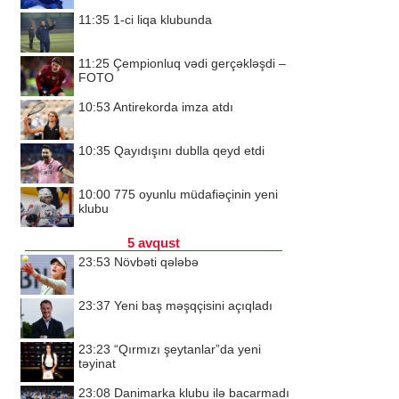
11:35
1-ci liqa klubunda
11:25
Çempionluq vədi gerçəkləşdi –
FOTO
10:53
Antirekorda imza atdı
10:35
Qayıdışını dublla qeyd etdi
10:00
775 oyunlu müdafiəçinin yeni
klubu
5 avqust
23:53
Növbəti qələbə
23:37
Yeni baş məşqçisini açıqladı
23:23
“Qırmızı şeytanlar”da yeni
təyinat
23:08
Danimarka klubu ilə bacarmadı