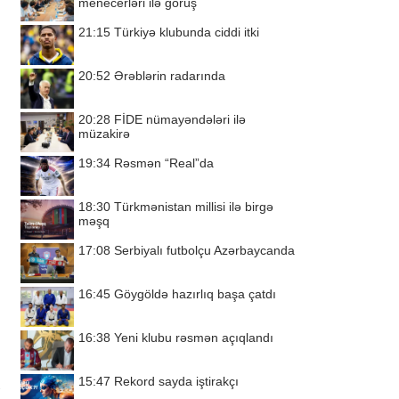
menecerləri ilə görüş
21:15
Türkiyə klubunda ciddi itki
20:52
Ərəblərin radarında
20:28
FİDE nümayəndələri ilə
müzakirə
19:34
Rəsmən “Real”da
18:30
Türkmənistan millisi ilə birgə
məşq
17:08
Serbiyalı futbolçu Azərbaycanda
16:45
Göygöldə hazırlıq başa çatdı
16:38
Yeni klubu rəsmən açıqlandı
15:47
Rekord sayda iştirakçı