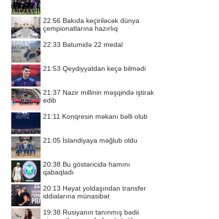
22:56
Bakıda keçiriləcək dünya
çempionatlarına hazırlıq
22:33
Batumidə 22 medal
21:53
Qeydiyyatdan keçə bilmədi
21:37
Nazir millinin məşqində iştirak
edib
21:11
Konqresin məkanı bəlli olub
21:05
İslandiyaya məğlub oldu
20:38
Bu göstəricidə hamını
qabaqladı
20:13
Həyat yoldaşından transfer
iddialarına münasibət
19:38
Rusiyanın tanınmış bədii