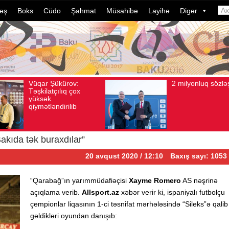
əş
Boks
Cüdo
Şahmat
Müsahibə
Layihə
Digər
2 milyonluq sözləşmə
Azərbaycan
Avqust 04, 2026
Baxış sayı: 80
Avqust 04, 2026
Baxış sa
idmançıları
dələduzluq 
davam edir.
ildə bu, ən
çevrilib…
akıda tək buraxdılar”
20 avqust 2020 / 12:10
Baxış sayı: 1053
“Qarabağ”ın yarımmüdafiəçisi
Xayme Romero
AS nəşrinə
açıqlama verib.
Allsport.az
xəbər verir ki, ispaniyalı futbolçu
çempionlar liqasının 1-ci təsnifat mərhələsində “Sileks”ə qalib
gəldikləri oyundan danışıb: