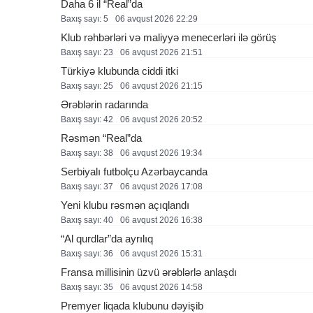
Daha 6 il “Real”da
Baxış sayı: 5
06 avqust 2026 22:29
Klub rəhbərləri və maliyyə menecerləri ilə görüş
Baxış sayı: 23
06 avqust 2026 21:51
Türkiyə klubunda ciddi itki
Baxış sayı: 25
06 avqust 2026 21:15
Ərəblərin radarında
Baxış sayı: 42
06 avqust 2026 20:52
Rəsmən “Real”da
Baxış sayı: 38
06 avqust 2026 19:34
Serbiyalı futbolçu Azərbaycanda
Baxış sayı: 37
06 avqust 2026 17:08
Yeni klubu rəsmən açıqlandı
Baxış sayı: 40
06 avqust 2026 16:38
“Al qurdlar”da ayrılıq
Baxış sayı: 36
06 avqust 2026 15:31
Fransa millisinin üzvü ərəblərlə anlaşdı
Baxış sayı: 35
06 avqust 2026 14:58
Premyer liqada klubunu dəyişib