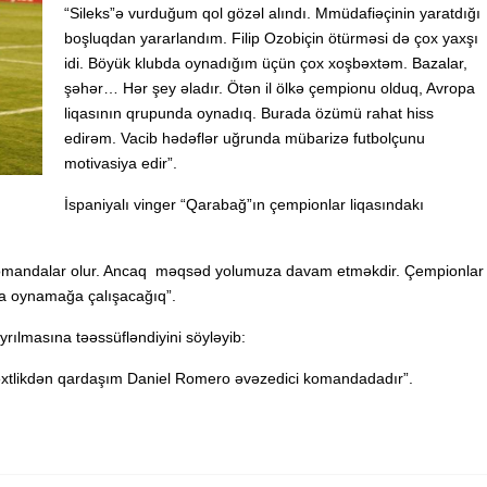
“Sileks”ə vurduğum qol gözəl alındı. Mmüdafiəçinin yaratdığı
boşluqdan yararlandım. Filip Ozobiçin ötürməsi də çox yaxşı
idi. Böyük klubda oynadığım üçün çox xoşbəxtəm. Bazalar,
şəhər… Hər şey əladır. Ötən il ölkə çempionu olduq, Avropa
liqasının qrupunda oynadıq. Burada özümü rahat hiss
edirəm. Vacib hədəflər uğrunda mübarizə futbolçunu
motivasiya edir”.
İspaniyalı vinger “Qarabağ”ın çempionlar liqasındakı
ü komandalar olur. Ancaq məqsəd yolumuza davam etməkdir. Çempionlar
da oynamağa çalışacağıq”.
rılmasına təəssüfləndiyini söyləyib:
bəxtlikdən qardaşım Daniel Romero əvəzedici komandadadır”.