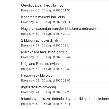
Qeydiyyatdan keçə bilmədi
Baxış sayı: 15
05 avqust 2026 21:53
Konqresin məkanı bəlli olub
Baxış sayı: 43
05 avqust 2026 21:11
Həyat yoldaşından transfer iddialarına münasibət
Baxış sayı: 80
05 avqust 2026 20:13
2 klubun adı dəyişdirilib
Baxış sayı: 37
05 avqust 2026 19:14
Mərakeşdə təcili iclas çağırıb
Baxış sayı: 38
05 avqust 2026 18:44
Kriştianu Ronaldu evlənir
Baxış sayı: 44
05 avqust 2026 18:33
Faciəvi şəkildə öldü
Baxış sayı: 32
05 avqust 2026 18:07
İngiltərədə oynayacaq
Baxış sayı: 44
05 avqust 2026 17:21
İnfantinoya etirazın önündə dayanan iki qadın funksione
Baxış sayı: 50
05 avqust 2026 16:11