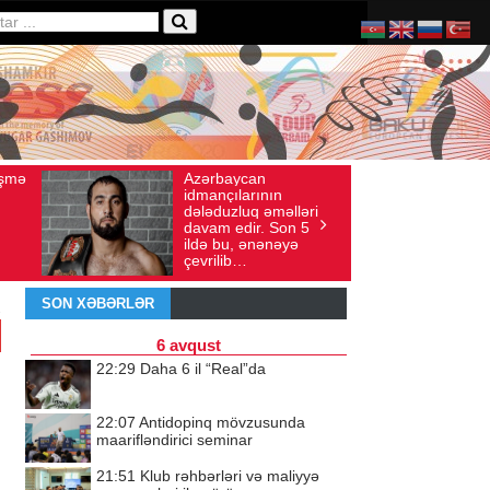
Ad gününü vətənində
yı: 136
İyul 30, 2026
Baxış sayı: 238
nın
qeyd etməsə də,
əməlləri
ürəyi hər zaman
 Son 5
doğma yurdu ilə
ənəyə
döyünür
SON XƏBƏRLƏR
6 avqust
22:29
Daha 6 il “Real”da
22:07
Antidopinq mövzusunda
maarifləndirici seminar
21:51
Klub rəhbərləri və maliyyə