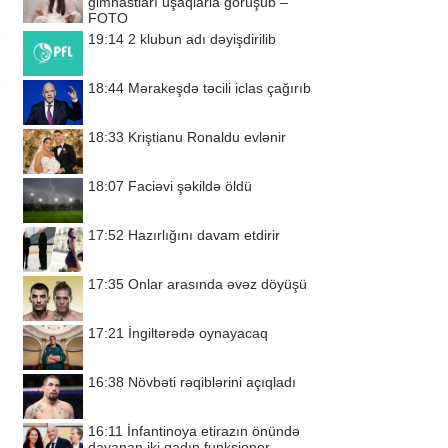
gimnastları uşaqlarla görüşüb –
FOTO
19:14
2 klubun adı dəyişdirilib
18:44
Mərakeşdə təcili iclas çağırıb
18:33
Kriştianu Ronaldu evlənir
18:07
Faciəvi şəkildə öldü
17:52
Hazırlığını davam etdirir
17:35
Onlar arasında əvəz döyüşü
17:21
İngiltərədə oynayacaq
16:38
Növbəti rəqiblərini açıqladı
16:11
İnfantinoya etirazın önündə
dayanan iki qadın funksioner