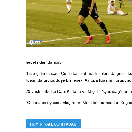
hədəfindən danışıb:
“Bizə çətin olacaq. Çünki təsnifat mərhələlərində gücl
liqasında qrupa düşə bilməsək, Avropa liqasının qrupun
29 yaşlı futbolçu Dani Kintana və Miçelin “Qarabağ”dan ay
“Onlarla çox yaxşı anlaşırdım. Məni tək buraxdılar. Xoş
HƏMIN KATEQORIYADAN