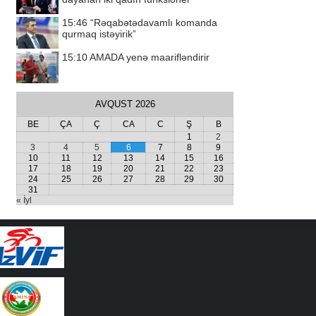
15:46
“Rəqabətədavamlı komanda
qurmaq istəyirik”
15:10
AMADA yenə maarifləndirir
AVQUST 2026
BE
ÇA
Ç
CA
C
Ş
B
1
2
3
4
5
6
7
8
9
10
11
12
13
14
15
16
17
18
19
20
21
22
23
24
25
26
27
28
29
30
31
« İyl