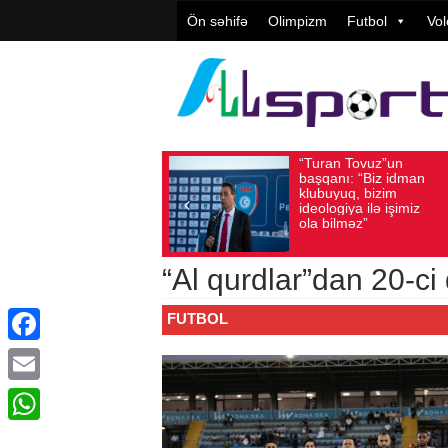
Ön səhifə
Olimpizm
Futbol
Vol
“Turan Tovuz”un
Vüqar
Avqust 05, 2026
Baxış sayı: 193
Avqust 05, 2026
Ba
başqanı: “Biz idman
Təşkil
klubuyuq, bizim
yüksə
ideologiya ilə işimiz
qiymət
ola bilməz”
“Al qurdlar”dan 20-ci
FUTBOL
Facebook
Email
WhatsApp