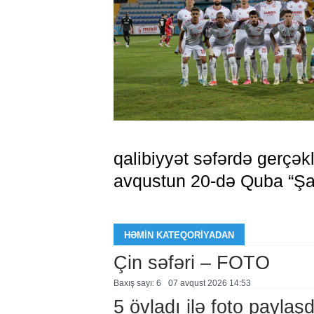
qalibiyyət səfərdə gerçəkl
avqustun 20-də Quba “Şahd
HƏMIN KATEQORIYADAN
Çin səfəri – FOTO
Baxış sayı: 6
07 avqust 2026 14:53
5 övladı ilə foto payla