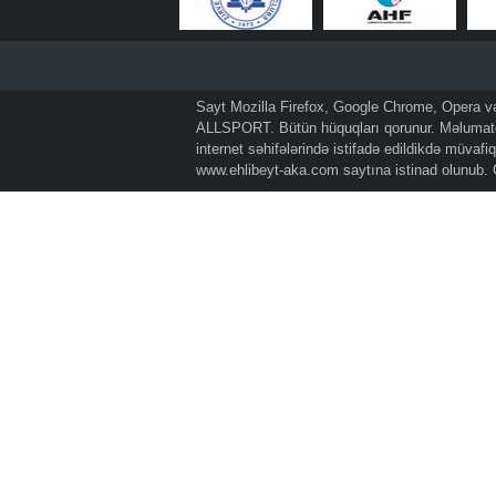
Sayt Mozilla Firefox, Google Chrome, Opera və 
ALLSPORT. Bütün hüquqları qorunur. Məlumatda
internet səhifələrində istifadə edildikdə müvaf
www.ehlibeyt-aka.com
saytına istinad olunub.