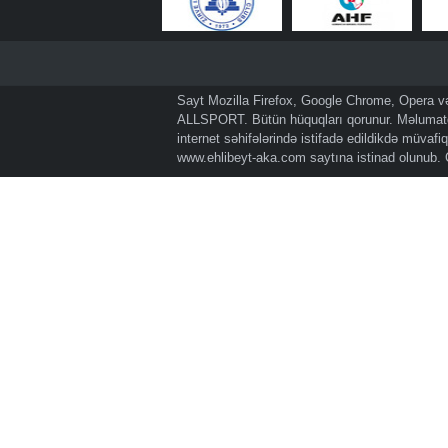
Sayt Mozilla Firefox, Google Chrome, Opera və 
ALLSPORT. Bütün hüquqları qorunur. Məlumatda
internet səhifələrində istifadə edildikdə müvaf
www.ehlibeyt-aka.com
saytına istinad olunub.