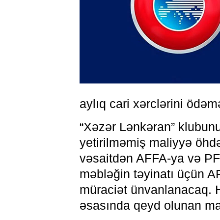
aylıq cari xərclərini ödə
“Xəzər Lənkəran” klubun
yetirilməmiş maliyyə öhdə
vəsaitdən AFFA-ya və PFL
məbləğin təyinatı üçün A
müraciət ünvanlanacaq. Hə
əsasında qeyd olunan mali