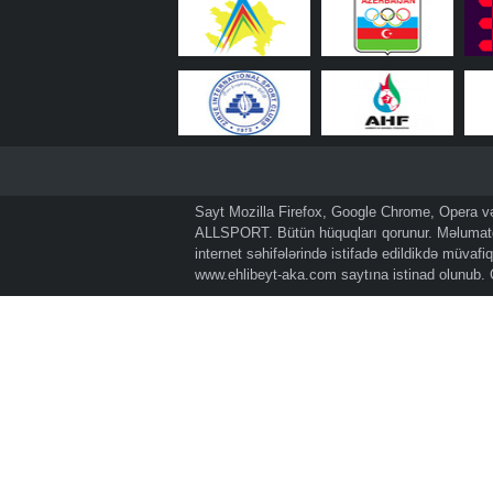
Sayt Mozilla Firefox, Google Chrome, Opera və 
ALLSPORT. Bütün hüquqları qorunur. Məlumatda
internet səhifələrində istifadə edildikdə müvaf
www.ehlibeyt-aka.com
saytına istinad olunub.