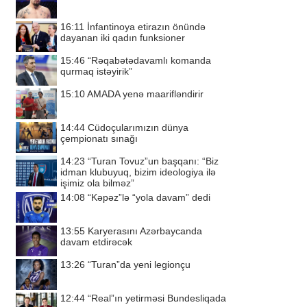
16:11
İnfantinoya etirazın önündə
dayanan iki qadın funksioner
15:46
“Rəqabətədavamlı komanda
qurmaq istəyirik”
15:10
AMADA yenə maarifləndirir
14:44
Cüdoçularımızın dünya
çempionatı sınağı
14:23
“Turan Tovuz”un başqanı: “Biz
idman klubuyuq, bizim ideologiya ilə
işimiz ola bilməz”
14:08
“Kəpəz”lə “yola davam” dedi
13:55
Karyerasını Azərbaycanda
davam etdirəcək
13:26
“Turan”da yeni legionçu
12:44
“Real”ın yetirməsi Bundesliqada