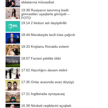
iddialarına münasibət
19:38
Rusiyanın tanınmış bədii
gimnastları uşaqlarla görüşüb –
FOTO
19:14
2 klubun adı dəyişdirilib
18:44
Mərakeşdə təcili iclas çağırıb
18:33
Kriştianu Ronaldu evlənir
18:07
Faciəvi şəkildə öldü
17:52
Hazırlığını davam etdirir
17:35
Onlar arasında əvəz döyüşü
17:21
İngiltərədə oynayacaq
16:38
Növbəti rəqiblərini açıqladı