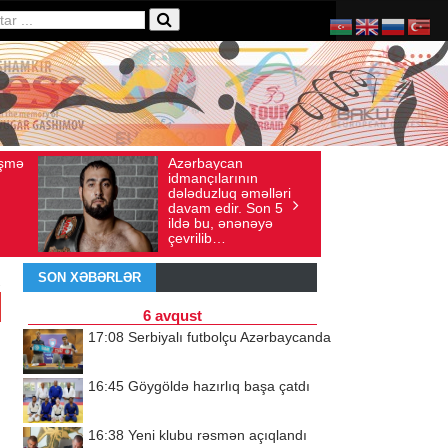
baycan
Ad gününü vətənində
axış sayı: 136
İyul 30, 2026
Baxış sayı: 238
çılarının
qeyd etməsə də,
uzluq əməlləri
ürəyi hər zaman
 edir. Son 5
doğma yurdu ilə
bu, ənənəyə
döyünür
lib…
SON XƏBƏRLƏR
6 avqust
17:08
Serbiyalı futbolçu Azərbaycanda
16:45
Göygöldə hazırlıq başa çatdı
16:38
Yeni klubu rəsmən açıqlandı