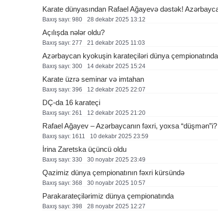
Karate dünyasından Rafael Ağayevə dəstək! Azərbaycan
Baxış sayı: 980
28 dekabr 2025 13:12
Açılışda nələr oldu?
Baxış sayı: 277
21 dekabr 2025 11:03
Azərbaycan kyokuşin karateçiləri dünya çempionatında u
Baxış sayı: 300
14 dekabr 2025 15:24
Karate üzrə seminar və imtahan
Baxış sayı: 396
12 dekabr 2025 22:07
DÇ-da 16 karateçi
Baxış sayı: 261
12 dekabr 2025 21:20
Rafael Ağayev – Azərbaycanın fəxri, yoxsa “düşmən”i? 
Baxış sayı: 1611
10 dekabr 2025 23:59
İrina Zaretska üçüncü oldu
Baxış sayı: 330
30 noyabr 2025 23:49
Qazimiz dünya çempionatının fəxri kürsündə
Baxış sayı: 368
30 noyabr 2025 10:57
Parakarateçilərimiz dünya çempionatında
Baxış sayı: 398
28 noyabr 2025 12:27