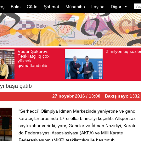
əş
Boks
Cüdo
Şahmat
Müsahibə
Layihə
Digər
2 milyonluq sözləşmə
Azər
Avqust 04, 2026
Baxış sayı: 80
Avqust 04, 2026
B
idman
dələd
davam
ildə 
çevri
iyi başa çatıb
27 noyabr 2016 / 13:00
Baxış sayı: 1332
“Sərhədçi” Olimpiya İdman Mərkəzində yeniyetmə və gənc
karateçilər arasında 17-ci ölkə birinciliyi keçirilib. Allsport.az
saytı xəbər verir ki, yarış Gənclər və İdman Nazirliyi, Karate-
do Federasiyası Assosiasiyası (AKFA) və Milli Karate
Federasiyasının (MKF) təşkilatçılığı ilə baş tutub.