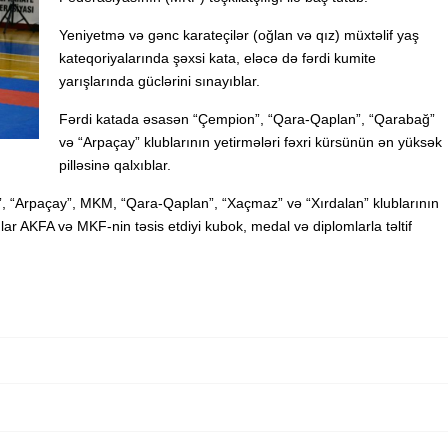
Yeniyetmə və gənc karateçilər (oğlan və qız) müxtəlif yaş
kateqoriyalarında şəxsi kata, eləcə də fərdi kumite
yarışlarında güclərini sınayıblar.
Fərdi katada əsasən “Çempion”, “Qara-Qaplan”, “Qarabağ”
və “Arpaçay” klublarının yetirmələri fəxri kürsünün ən yüksək
pilləsinə qalxıblar.
t”, “Arpaçay”, MKM, “Qara-Qaplan”, “Xaçmaz” və “Xırdalan” klublarının
ılar AKFA və MKF-nin təsis etdiyi kubok, medal və diplomlarla təltif