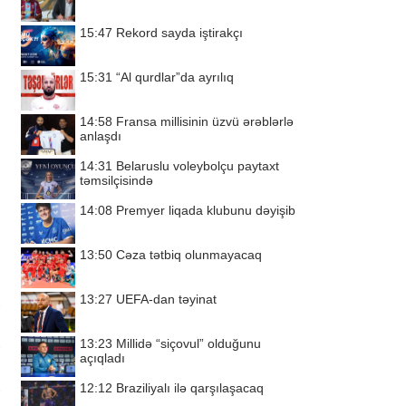
15:47
Rekord sayda iştirakçı
15:31
“Al qurdlar”da ayrılıq
14:58
Fransa millisinin üzvü ərəblərlə
anlaşdı
14:31
Belaruslu voleybolçu paytaxt
təmsilçisində
14:08
Premyer liqada klubunu dəyişib
13:50
Cəza tətbiq olunmayacaq
13:27
UEFA-dan təyinat
13:23
Millidə “siçovul” olduğunu
açıqladı
12:12
Braziliyalı ilə qarşılaşacaq