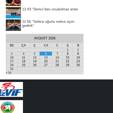
12:03
“Demo”dan unudulmaz anlar
11:56
“Səfərə uğurlu nəticə üçün
gedirik”
AVQUST 2026
BE
ÇA
Ç
CA
C
Ş
B
1
2
3
4
5
6
7
8
9
10
11
12
13
14
15
16
17
18
19
20
21
22
23
24
25
26
27
28
29
30
31
« İyl