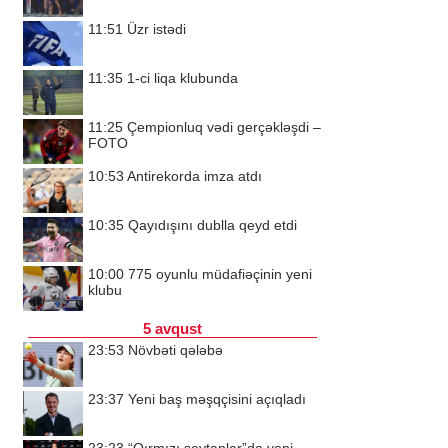
11:51
Üzr istədi
11:35
1-ci liqa klubunda
11:25
Çempionluq vədi gerçəkləşdi –
FOTO
10:53
Antirekorda imza atdı
10:35
Qayıdışını dublla qeyd etdi
10:00
775 oyunlu müdafiəçinin yeni
klubu
5 avqust
23:53
Növbəti qələbə
23:37
Yeni baş məşqçisini açıqladı