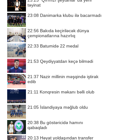
23:23
“Qırmızı şeytanlar”da yeni
təyinat
23:08
Danimarka klubu ilə bacarmadı
22:56
Bakıda keçiriləcək dünya
çempionatlarına hazırlıq
22:33
Batumidə 22 medal
21:53
Qeydiyyatdan keçə bilmədi
21:37
Nazir millinin məşqində iştirak
edib
21:11
Konqresin məkanı bəlli olub
21:05
İslandiyaya məğlub oldu
20:38
Bu göstəricidə hamını
qabaqladı
20:13
Həyat yoldaşından transfer