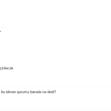
”
çiriləcək
ı bu idman qurumu barədə nə dedi?