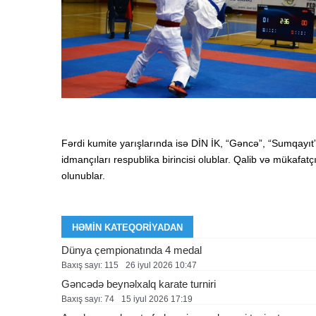
Fərdi kumite yarışlarında isə DİN İK, “Gəncə”, “Sumqayı
idmançıları respublika birincisi olublar. Qalib və mükafatç
olunublar.
HƏMIN KATEQORIYADAN
Dünya çempionatında 4 medal
Baxış sayı: 115
26 i̇yul 2026 10:47
Gəncədə beynəlxalq karate turniri
Baxış sayı: 74
15 i̇yul 2026 17:19