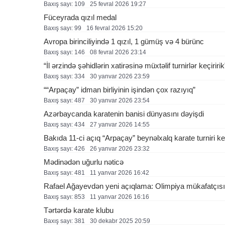
Baxış sayı: 109
25 fevral 2026 19:27
Füceyrada qızıl medal
Baxış sayı: 99
16 fevral 2026 15:20
Avropa birinciliyində 1 qızıl, 1 gümüş və 4 bürünc
Baxış sayı: 146
08 fevral 2026 23:14
“İl ərzində şəhidlərin xatirəsinə müxtəlif turnirlər keçiririk
Baxış sayı: 334
30 yanvar 2026 23:59
““Arpaçay” idman birliyinin işindən çox razıyıq”
Baxış sayı: 487
30 yanvar 2026 23:54
Azərbaycanda karatenin banisi dünyasını dəyişdi
Baxış sayı: 434
27 yanvar 2026 14:55
Bakıda 11-ci açıq “Arpaçay” beynəlxalq karate turniri ke
Baxış sayı: 426
26 yanvar 2026 23:32
Mədinədən uğurlu nəticə
Baxış sayı: 481
11 yanvar 2026 16:42
Rafael Ağayevdən yeni açıqlama: Olimpiya mükafatçıs
Baxış sayı: 853
11 yanvar 2026 16:16
Tərtərdə karate klubu
Baxış sayı: 381
30 dekabr 2025 20:59