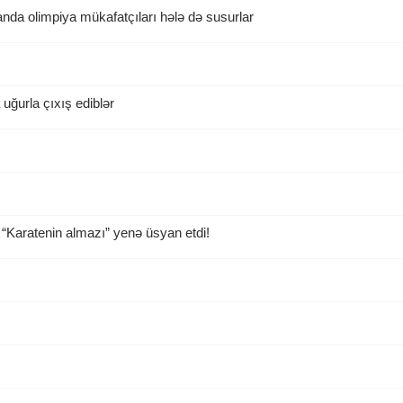
da olimpiya mükafatçıları hələ də susurlar
ğurla çıxış ediblər
“Karatenin almazı” yenə üsyan etdi!