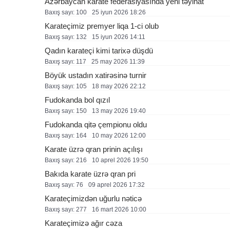
Azərbaycan karate federasiyasında yeni təyinat
Baxış sayı: 100
25 i̇yun 2026 18:26
Karateçimiz premyer liqa 1-ci olub
Baxış sayı: 132
15 i̇yun 2026 14:11
Qadın karateçi kimi tarixə düşdü
Baxış sayı: 117
25 may 2026 11:39
Böyük ustadın xatirəsinə turnir
Baxış sayı: 105
18 may 2026 22:12
Fudokanda bol qızıl
Baxış sayı: 150
13 may 2026 19:40
Fudokanda qitə çempionu oldu
Baxış sayı: 164
10 may 2026 12:00
Karate üzrə qran prinin açılışı
Baxış sayı: 216
10 aprel 2026 19:50
Bakıda karate üzrə qran pri
Baxış sayı: 76
09 aprel 2026 17:32
Karateçimizdən uğurlu nəticə
Baxış sayı: 277
16 mart 2026 10:00
Karateçimizə ağır cəza