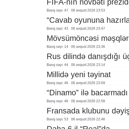
FİFA-nın növbəti prezid
Baxış sayı: 47
06 avqust 2026 23:53
“Cavab oyununa hazırl
Baxış sayı: 43
06 avqust 2026 23:47
Mövsümöncəsi məşqlər
Baxış sayı: 14
06 avqust 2026 23:36
Rus dilində danışdığı ü
Baxış sayı: 44
06 avqust 2026 23:14
Millidə yeni təyinat
Baxış sayı: 46
06 avqust 2026 23:09
“Dinamo” ilə bacarmadı
Baxış sayı: 46
06 avqust 2026 22:58
Fransada klubunu dəyiş
Baxış sayı: 53
06 avqust 2026 22:46
Daha 6 il “Real”da