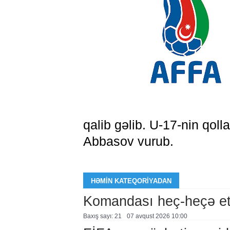
qalib gəlib. U-17-nin qol
Abbasov vurub.
HƏMIN KATEQORIYADAN
Komandası heç-heçə et
Baxış sayı: 21
07 avqust 2026 10:00