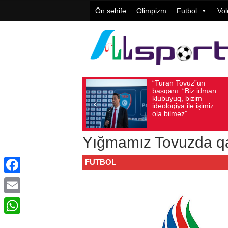
Ön səhifə
Olimpizm
Futbol
Vol
“Turan Tovuz”un
Vüqa
Avqust 05, 2026
Baxış sayı: 187
Avqust 05, 2026
başqanı: “Biz idman
Təşki
klubuyuq, bizim
yüks
ideologiya ilə işimiz
qiymə
ola bilməz”
Yığmamız Tovuzda qal
FUTBOL
Facebook
Email
WhatsApp