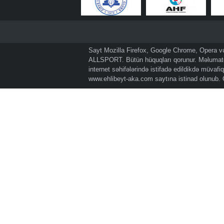
Sayt Mozilla Firefox, Google Chrome, Opera və 
ALLSPORT. Bütün hüquqları qorunur. Məlumatda
internet səhifələrində istifadə edildikdə müvaf
www.ehlibeyt-aka.com
saytına istinad olunub.