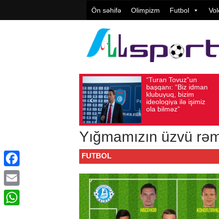
Ön səhifə
Olimpizm
Futbol
Vol
“Turan Tovuz”un
Vüqar Şü
Avqust 05, 2026
Baxış sayı: 221
Avqust 05, 2026
Baxış
başqanı: “Biz idman
Təşkilatç
klubuyuq, bizim
yüksək
ideologiya ilə işimiz
qiymətlənd
ola bilməz”
Yığmamızın üzvü rəmz
FUTBOL
Facebook
Email
WhatsApp