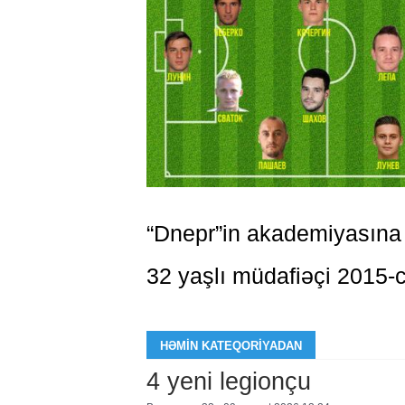
“Dnepr”in akademiyasına 
32 yaşlı müdafiəçi 2015-ci
HƏMIN KATEQORIYADAN
4 yeni legionçu