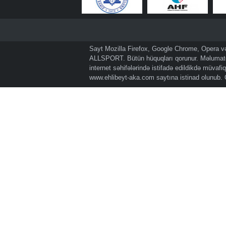
Sayt Mozilla Firefox, Google Chrome, Opera və 
ALLSPORT. Bütün hüquqları qorunur. Məlumatda
internet səhifələrində istifadə edildikdə müvaf
www.ehlibeyt-aka.com
saytına istinad olunub.