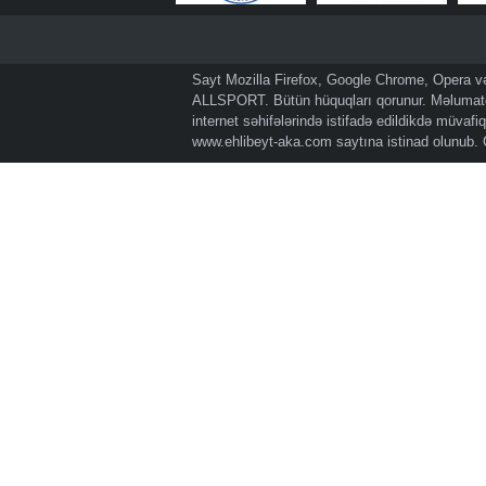
Sayt Mozilla Firefox, Google Chrome, Opera və 
ALLSPORT. Bütün hüquqları qorunur. Məlumatda
internet səhifələrində istifadə edildikdə müvaf
www.ehlibeyt-aka.com
saytına istinad olunub.