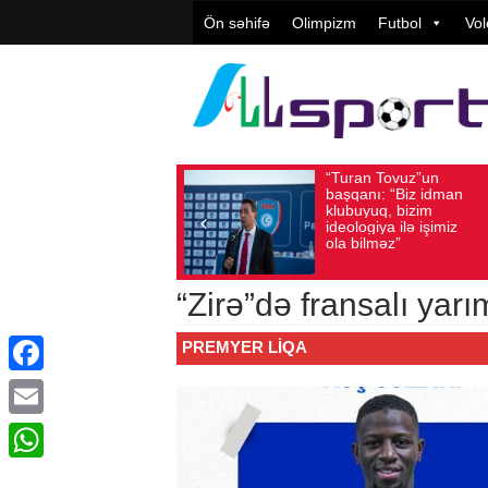
Ön səhifə
Olimpizm
Futbol
Vol
“Turan Tovuz”un
Vüqar Şük
Avqust 05, 2026
Baxış sayı: 187
Avqust 05, 2026
Baxış 
başqanı: “Biz idman
Təşkilatçıl
klubuyuq, bizim
yüksək
ideologiya ilə işimiz
qiymətləndi
ola bilməz”
“Zirə”də fransalı yar
PREMYER LIQA
Facebook
Email
WhatsApp