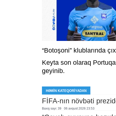
“Botoşoni” klublarında çıx
Keyta son olaraq Portuqa
geyinib.
HƏMIN KATEQORIYADAN
FİFA-nın növbəti prezid
Baxış sayı: 39
06 avqust 2026 23:53