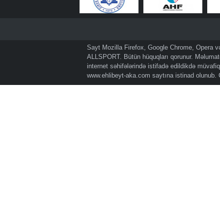
Sayt Mozilla Firefox, Google Chrome, Opera və 
ALLSPORT. Bütün hüquqları qorunur. Məlumatda
internet səhifələrində istifadə edildikdə müvaf
www.ehlibeyt-aka.com
saytına istinad olunub.