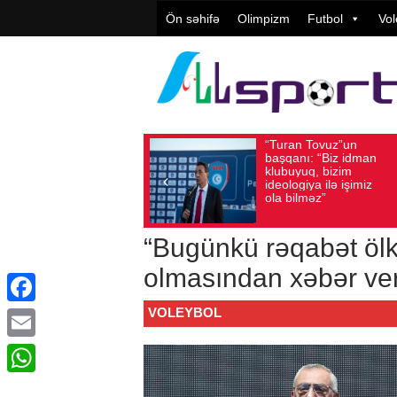
Ön səhifə
Olimpizm
Futbol
Vol
“Turan Tovuz”un
Vüqar
Avqust 05, 2026
Baxış sayı: 225
Avqust 05, 2026
Ba
başqanı: “Biz idman
Təşkil
klubuyuq, bizim
yüksə
ideologiya ilə işimiz
qiymət
ola bilməz”
“Bugünkü rəqabət ölk
olmasından xəbər ver
VOLEYBOL
Facebook
Email
WhatsApp