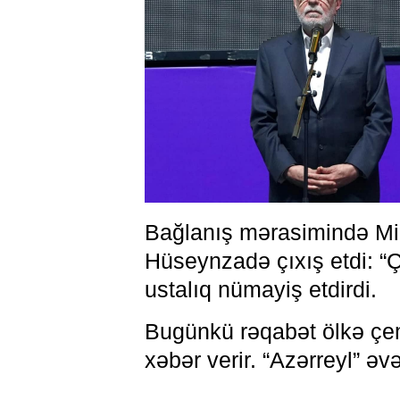
Bağlanış mərasimində Mill
Hüseynzadə çıxış etdi: “
ustalıq nümayiş etdirdi.
Bugünkü rəqabət ölkə çe
xəbər verir. “Azərreyl” əv