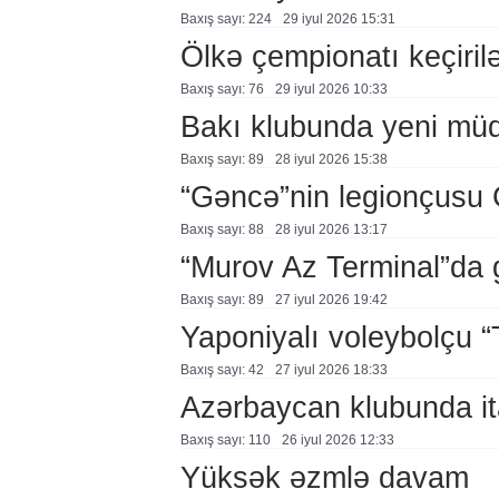
Baxış sayı: 224
29 i̇yul 2026 15:31
Ölkə çempionatı keçiril
Baxış sayı: 76
29 i̇yul 2026 10:33
Bakı klubunda yeni müq
Baxış sayı: 89
28 i̇yul 2026 15:38
“Gəncə”nin legionçusu 
Baxış sayı: 88
28 i̇yul 2026 13:17
“Murov Az Terminal”da 
Baxış sayı: 89
27 i̇yul 2026 19:42
Yaponiyalı voleybolçu 
Baxış sayı: 42
27 i̇yul 2026 18:33
Azərbaycan klubunda it
Baxış sayı: 110
26 i̇yul 2026 12:33
Yüksək əzmlə davam