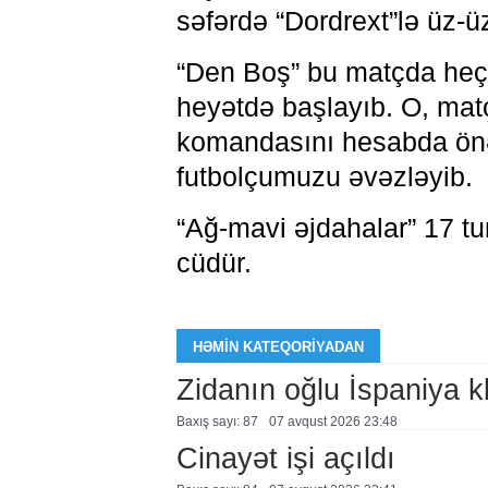
səfərdə “Dordrext”lə üz-üz
“Den Boş” bu matçda heç-
heyətdə başlayıb. O, mat
komandasını hesabda önə 
futbolçumuzu əvəzləyib.
“Ağ-mavi əjdahalar” 17 t
cüdür.
HƏMIN KATEQORIYADAN
Zidanın oğlu İspaniya 
Baxış sayı: 87
07 avqust 2026 23:48
Cinayət işi açıldı