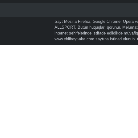
Sayt Mozilla Firefox, Google Chrome, Opera və 
ALLSPORT. Bütün hüquqları qorunur. Məlumatda
internet səhifələrində istifadə edildikdə müvaf
www.ehlibeyt-aka.com
saytına istinad olunub.