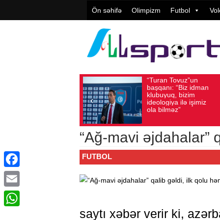
Ön səhifə
Olimpizm
Futbol
Vol
“Turan Tovuz”un
Vü
Avqust 05, 2026
Baxış sayı: 208
Avqust 05, 2026
başqanı: “Biz idman
Təş
klubuyuq, bizim
yü
ideologiya ilə işimiz
qiy
ola bilməz”
“Ağ-mavi əjdahalar” q
FUTBOL
Facebook
Email
saytı xəbər verir ki, azə
WhatsApp