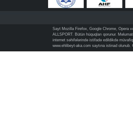
Sayt Mozilla Firefox, Google Chrome, Opera və 
ALLSPORT. Bütün hüquqları qorunur. Məlumatda
internet səhifələrində istifadə edildikdə müvaf
www.ehlibeyt-aka.com
saytına istinad olunub.