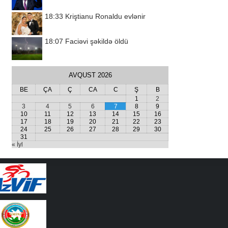
18:33
Kriştianu Ronaldu evlənir
18:07
Faciəvi şəkildə öldü
AVQUST 2026
BE
ÇA
Ç
CA
C
Ş
B
1
2
3
4
5
6
7
8
9
10
11
12
13
14
15
16
17
18
19
20
21
22
23
24
25
26
27
28
29
30
31
« İyl