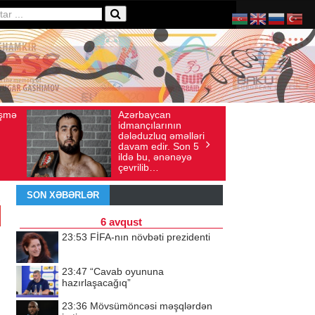
Azərbaycan
Ad gününü vətə
st 04, 2026
Baxış sayı: 136
İyul 30, 2026
Baxış sayı: 
idmançılarının
qeyd etməsə də
dələduzluq əməlləri
ürəyi hər zama
davam edir. Son 5
doğma yurdu il
ildə bu, ənənəyə
döyünür
çevrilib…
SON XƏBƏRLƏR
6 avqust
23:53
FİFA-nın növbəti prezidenti
23:47
“Cavab oyununa
hazırlaşacağıq”
23:36
Mövsümöncəsi məşqlərdən