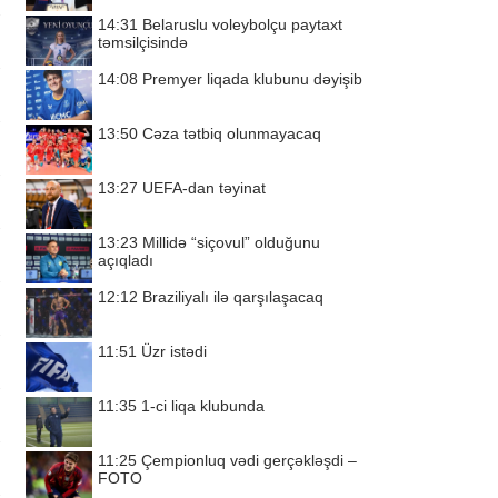
14:31
Belaruslu voleybolçu paytaxt
təmsilçisində
14:08
Premyer liqada klubunu dəyişib
13:50
Cəza tətbiq olunmayacaq
13:27
UEFA-dan təyinat
13:23
Millidə “siçovul” olduğunu
açıqladı
12:12
Braziliyalı ilə qarşılaşacaq
11:51
Üzr istədi
11:35
1-ci liqa klubunda
11:25
Çempionluq vədi gerçəkləşdi –
FOTO