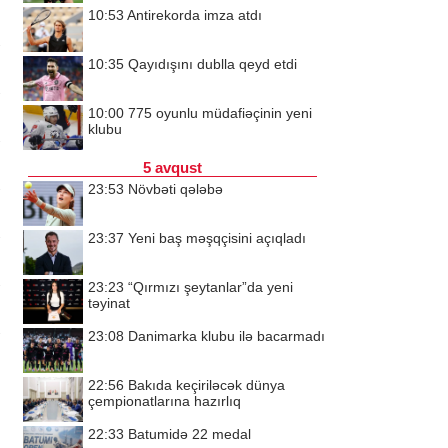
10:53
Antirekorda imza atdı
10:35
Qayıdışını dublla qeyd etdi
10:00
775 oyunlu müdafiəçinin yeni
klubu
5 avqust
23:53
Növbəti qələbə
23:37
Yeni baş məşqçisini açıqladı
23:23
“Qırmızı şeytanlar”da yeni
təyinat
23:08
Danimarka klubu ilə bacarmadı
22:56
Bakıda keçiriləcək dünya
çempionatlarına hazırlıq
22:33
Batumidə 22 medal