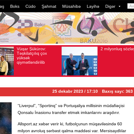
əş
Boks
Cüdo
Şahmat
Müsahibə
Layihə
Digər
Şükürov:
2 milyonluq sözləşmə
ış sayı: 106
Avqust 04, 2026
Baxış sayı: 80
Avqu
tçılıq çox
əndirilib
25 dekabr 2023 / 17:10
Baxış sayı: 363
“Liverpul”, “Sportinq” və Portuqaliya millisinin müdafiəçisi
Qonsalu İnasionu transfer etmək imkanlarını araşdırır.
Allsport.az xəbər verir ki, futbolçunun müqaviləsində 60
milyon avroluq sərbəst qalma maddəsi var. Mersisaydlılar