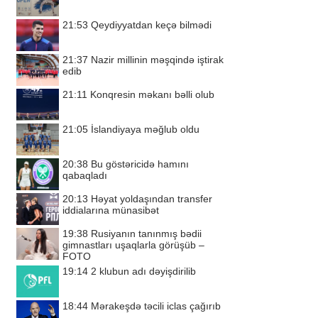
21:53
Qeydiyyatdan keçə bilmədi
21:37
Nazir millinin məşqində iştirak
edib
21:11
Konqresin məkanı bəlli olub
21:05
İslandiyaya məğlub oldu
20:38
Bu göstəricidə hamını
qabaqladı
20:13
Həyat yoldaşından transfer
iddialarına münasibət
19:38
Rusiyanın tanınmış bədii
gimnastları uşaqlarla görüşüb –
FOTO
19:14
2 klubun adı dəyişdirilib
18:44
Mərakeşdə təcili iclas çağırıb