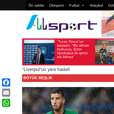
Ön səhifə
Olimpizm
Futbol
Voleybol
Gül
“Turan Tovuz”un
Vüqar 
Avqust 05, 2026
Baxış sayı: 186
Avqust 05, 2026
Bax
başqanı: “Biz idman
Təşkila
klubuyuq, bizim
yüksək
ideologiya ilə işimiz
qiymətl
ola bilməz”
“Liverpul”un yeni hədəfi
BÖYÜK BEŞLIK
Facebook
Email
WhatsApp