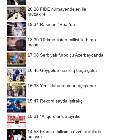
20:28
FİDE nümayəndələri ilə
müzakirə
19:34
Rəsmən “Real”da
18:30
Türkmənistan millisi ilə birgə
məşq
17:08
Serbiyalı futbolçu Azərbaycanda
16:45
Göygöldə hazırlıq başa çatdı
16:38
Yeni klubu rəsmən açıqlandı
15:47
Rekord sayda iştirakçı
15:31
“Al qurdlar”da ayrılıq
14:58
Fransa millisinin üzvü ərəblərlə
anlaşdı