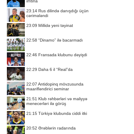
imtina
23:14
Rus dilində danışdığı üçün
cərimələndi
23:09
Millidə yeni təyinat
22:58
“Dinamo” ilə bacarmadı
22:46
Fransada klubunu dəyişdi
22:29
Daha 6 il “Real”da
22:07
Antidopinq mövzusunda
maarifləndirici seminar
21:51
Klub rəhbərləri və maliyyə
menecerləri ilə görüş
21:15
Türkiyə klubunda ciddi itki
20:52
Ərəblərin radarında