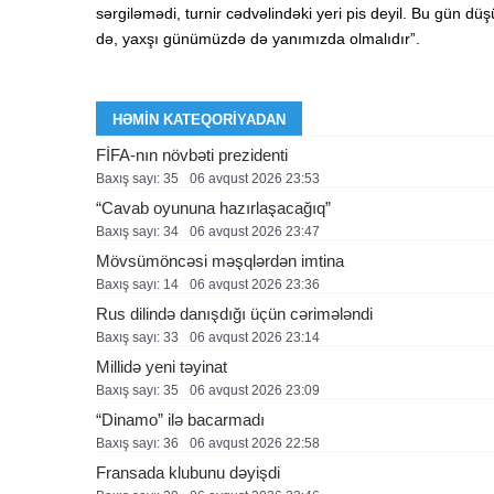
sərgiləmədi, turnir cədvəlindəki yeri pis deyil. Bu gün d
də, yaxşı günümüzdə də yanımızda olmalıdır”.
HƏMIN KATEQORIYADAN
FİFA-nın növbəti prezidenti
Baxış sayı: 35
06 avqust 2026 23:53
“Cavab oyununa hazırlaşacağıq”
Baxış sayı: 34
06 avqust 2026 23:47
Mövsümöncəsi məşqlərdən imtina
Baxış sayı: 14
06 avqust 2026 23:36
Rus dilində danışdığı üçün cərimələndi
Baxış sayı: 33
06 avqust 2026 23:14
Millidə yeni təyinat
Baxış sayı: 35
06 avqust 2026 23:09
“Dinamo” ilə bacarmadı
Baxış sayı: 36
06 avqust 2026 22:58
Fransada klubunu dəyişdi