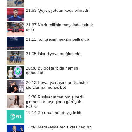
21:53
Qeydiyyatdan keçə bilmədi
21:37
Nazir millinin məşqində iştirak
edib
21:11
Konqresin məkanı bəlli olub
21:05
İslandiyaya məğlub oldu
20:38
Bu göstəricidə hamını
qabaqladı
20:13
Həyat yoldaşından transfer
iddialarına münasibət
19:38
Rusiyanın tanınmış bədii
gimnastları uşaqlarla görüşüb –
FOTO
19:14
2 klubun adı dəyişdirilib
18:44
Mərakeşdə təcili iclas çağırıb