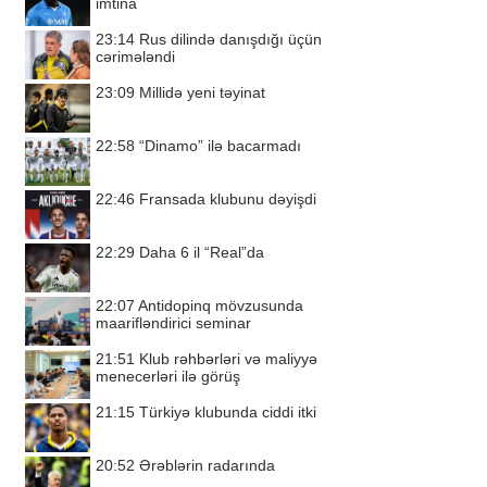
imtina
23:14
Rus dilində danışdığı üçün
cərimələndi
23:09
Millidə yeni təyinat
22:58
“Dinamo” ilə bacarmadı
22:46
Fransada klubunu dəyişdi
22:29
Daha 6 il “Real”da
22:07
Antidopinq mövzusunda
maarifləndirici seminar
21:51
Klub rəhbərləri və maliyyə
menecerləri ilə görüş
21:15
Türkiyə klubunda ciddi itki
20:52
Ərəblərin radarında