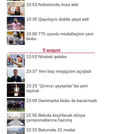
10:53
Antirekorda imza atdı
10:35
Qayıdışını dublla qeyd etdi
10:00
775 oyunlu müdafiəçinin yeni
klubu
5 avqust
23:53
Növbəti qələbə
23:37
Yeni baş məşqçisini açıqladı
23:23
“Qırmızı şeytanlar”da yeni
təyinat
23:08
Danimarka klubu ilə bacarmadı
22:56
Bakıda keçiriləcək dünya
çempionatlarına hazırlıq
22:33
Batumidə 22 medal