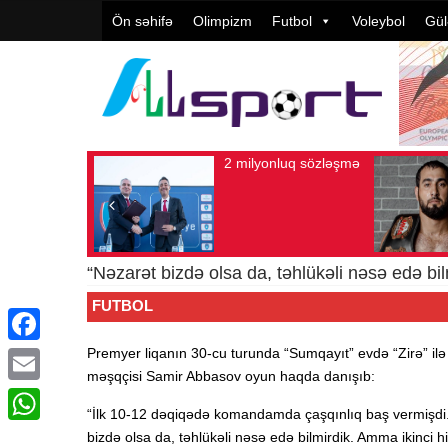
Ön səhifə
Olimpizm
Futbol
Voleybol
Gül
kürov:
2 milyonluq sözləşmə
ş sayı: 106
Avqust 04, 2026
Baxış sayı: 80
Avqust
ılıq çox
dirilib
“Nəzarət bizdə olsa da, təhlükəli nəsə edə bil
FUTBOL
Premyer liqanın 30-cu turunda “Sumqayıt” evdə “Zirə” ilə 0
Facebook
məşqçisi Samir Abbasov oyun haqda danışıb:
Email
“İlk 10-12 dəqiqədə komandamda çaşqınlıq baş vermişdi. 
WhatsApp
bizdə olsa da, təhlükəli nəsə edə bilmirdik. Amma ikinci