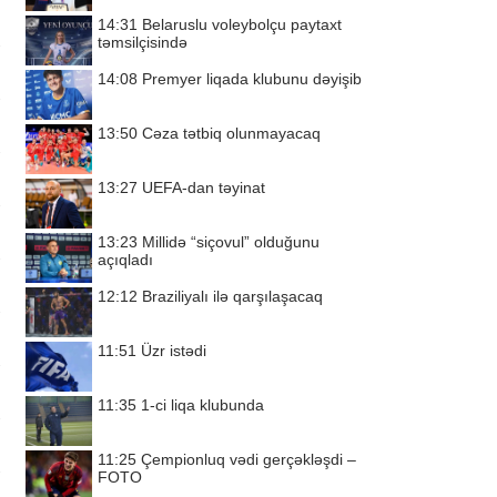
14:31
Belaruslu voleybolçu paytaxt
təmsilçisində
14:08
Premyer liqada klubunu dəyişib
13:50
Cəza tətbiq olunmayacaq
13:27
UEFA-dan təyinat
13:23
Millidə “siçovul” olduğunu
açıqladı
12:12
Braziliyalı ilə qarşılaşacaq
11:51
Üzr istədi
11:35
1-ci liqa klubunda
11:25
Çempionluq vədi gerçəkləşdi –
FOTO