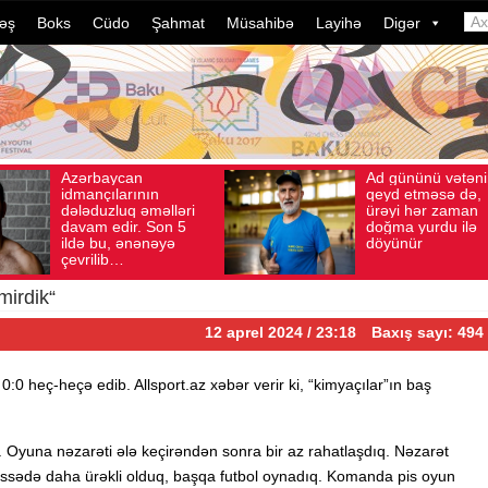
əş
Boks
Cüdo
Şahmat
Müsahibə
Layihə
Digər
Azərbaycan
Ad gününü vətən
 04, 2026
Baxış sayı: 136
İyul 30, 2026
Baxış sayı: 2
idmançılarının
qeyd etməsə də,
dələduzluq əməlləri
ürəyi hər zaman
davam edir. Son 5
doğma yurdu ilə
ildə bu, ənənəyə
döyünür
çevrilib…
mirdik“
12 aprel 2024 / 23:18
Baxış sayı: 494
:0 heç-heçə edib. Allsport.az xəbər verir ki, “kimyaçılar”ın baş
Oyuna nəzarəti ələ keçirəndən sonra bir az rahatlaşdıq. Nəzarət
 hissədə daha ürəkli olduq, başqa futbol oynadıq. Komanda pis oyun