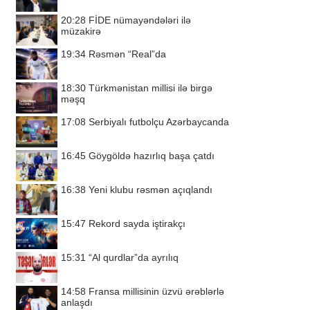
20:28
FİDE nümayəndələri ilə
müzakirə
19:34
Rəsmən “Real”da
18:30
Türkmənistan millisi ilə birgə
məşq
17:08
Serbiyalı futbolçu Azərbaycanda
16:45
Göygöldə hazırlıq başa çatdı
16:38
Yeni klubu rəsmən açıqlandı
15:47
Rekord sayda iştirakçı
15:31
“Al qurdlar”da ayrılıq
14:58
Fransa millisinin üzvü ərəblərlə
anlaşdı