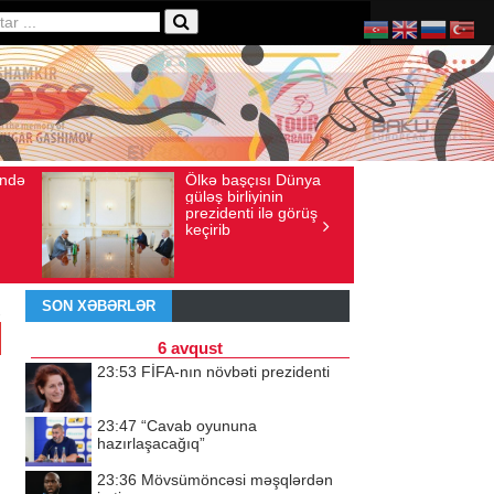
ində
Ölkə başçısı Dünya
38
İyul 29, 2026
Baxış sayı: 70
güləş birliyinin
prezidenti ilə görüş
keçirib
SON XƏBƏRLƏR
6 avqust
23:53
FİFA-nın növbəti prezidenti
23:47
“Cavab oyununa
hazırlaşacağıq”
23:36
Mövsümöncəsi məşqlərdən