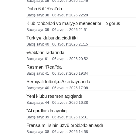
Baxış sayı: 39
06 avqust 2026 22:46
Daha 6 il “Real”da
Baxış sayı: 38
06 avqust 2026 22:29
Klub rəhbərləri və maliyyə menecerləri ilə görüş
Baxış sayı: 39
06 avqust 2026 21:51
Türkiyə klubunda ciddi itki
Baxış sayı: 40
06 avqust 2026 21:15
Ərəblərin radarında
Baxış sayı: 61
06 avqust 2026 20:52
Rəsmən “Real”da
Baxış sayı: 41
06 avqust 2026 19:34
Serbiyalı futbolçu Azərbaycanda
Baxış sayı: 40
06 avqust 2026 17:08
Yeni klubu rəsmən açıqlandı
Baxış sayı: 44
06 avqust 2026 16:38
“Al qurdlar”da ayrılıq
Baxış sayı: 39
06 avqust 2026 15:31
Fransa millisinin üzvü ərəblərlə anlaşdı
Baxış sayı: 38
06 avqust 2026 14:58