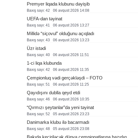
Premyer liqada klubunu dəyişib
Baxış sayı: 42
06 avqust 2026 14:08
UEFA-dan təyinat
Baxış sayı: 41
06 avqust 2026 13:27
Millidə “siçovul” olduğunu açıqladı
Baxış sayı: 43
06 avqust 2026 13:23
Üzr istədi
Baxış sayı: 40
06 avqust 2026 11:51
1-ci liqa klubunda
Baxış sayı: 42
06 avqust 2026 11:35
Çempionluq vədi gerçəkləşdi – FOTO
Baxış sayı: 51
06 avqust 2026 11:25
Qayıdışını dublla qeyd etdi
Baxış sayı: 46
06 avqust 2026 10:35
“Qırmızı şeytanlar”da yeni təyinat
Baxış sayı: 52
05 avqust 2026 23:23
Danimarka klubu ilə bacarmadı
Baxış sayı: 48
05 avqust 2026 23:08
Bakıda keçiriləcək dünya çempionatlarına hazırlıq