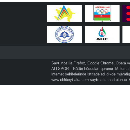
Sayt Mozilla Firefox, Google Chrome, Opera və 
ALLSPORT. Bütün hüquqları qorunur. Məlumatda
internet səhifələrində istifadə edildikdə müvaf
www.ehlibeyt-aka.com
saytına istinad olunub.