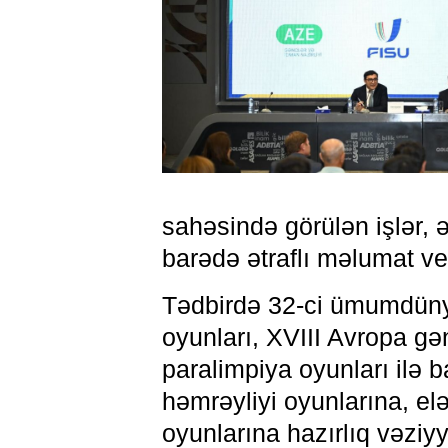
sahəsində görülən işlər, 
barədə ətraflı məlumat ve
Tədbirdə 32-ci ümumdünya
oyunları, XVIII Avropa gə
paralimpiya oyunları ilə b
həmrəyliyi oyunlarına, el
oyunlarına hazırlıq vəziyy