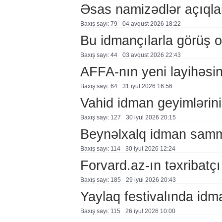
Əsas namizədlər açıqla
Baxış sayı: 79
04 avqust 2026 18:22
Bu idmançılarla görüş o
Baxış sayı: 44
03 avqust 2026 22:43
AFFA-nın yeni layihəsi
Baxış sayı: 64
31 i̇yul 2026 16:56
Vahid idman geyimlərin
Baxış sayı: 127
30 i̇yul 2026 20:15
Beynəlxalq idman samm
Baxış sayı: 114
30 i̇yul 2026 12:24
Forvard.az-ın təxribatçı
Baxış sayı: 185
29 i̇yul 2026 20:43
Yaylaq festivalında id
Baxış sayı: 115
26 i̇yul 2026 10:00