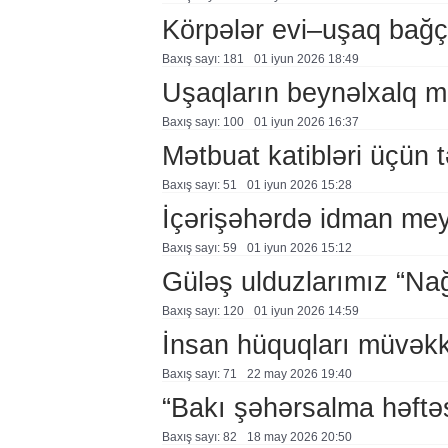
Körpələr evi–uşaq bağç
Baxış sayı: 181
01 i̇yun 2026 18:49
Uşaqların beynəlxalq m
Baxış sayı: 100
01 i̇yun 2026 16:37
Mətbuat katibləri üçün t
Baxış sayı: 51
01 i̇yun 2026 15:28
İçərişəhərdə idman me
Baxış sayı: 59
01 i̇yun 2026 15:12
Güləş ulduzlarımız “Nağ
Baxış sayı: 120
01 i̇yun 2026 14:59
İnsan hüquqları müvəkki
Baxış sayı: 71
22 may 2026 19:40
“Bakı şəhərsalma həftə
Baxış sayı: 82
18 may 2026 20:50