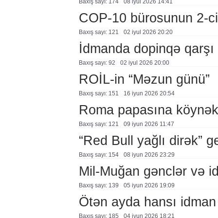
Baxış sayı: 174
08 i̇yul 2026 14:41
COP-10 bürosunun 2-ci i
Baxış sayı: 121
02 i̇yul 2026 20:20
İdmanda dopinqə qarşı t
Baxış sayı: 92
02 i̇yul 2026 20:00
ROİL-in “Məzun günü”
Baxış sayı: 151
16 i̇yun 2026 20:54
Roma papasına köynək h
Baxış sayı: 121
09 i̇yun 2026 11:47
“Red Bull yağlı dirək” g
Baxış sayı: 154
08 i̇yun 2026 23:29
Mil-Muğan gənclər və idm
Baxış sayı: 139
05 i̇yun 2026 19:09
Ötən ayda hansı idman n
Baxış sayı: 185
04 i̇yun 2026 18:21