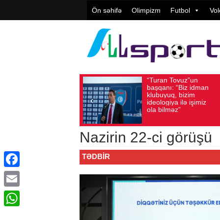
Ön səhifə
Olimpizm
Futbol
Vol
“Turan Tovuz”un
Vüqar Şü
Avqust 05, 2026
Baxış sayı: 217
Avqust 05, 2026
Baxış
başqanı: “Biz idman
Təşkilatç
klubuyuq, bizim
yüksək
ideologiya ilə işimiz
qiymətlənd
ola bilməz”
Nazirin 22-ci görüşü
TƏDBIR
Facebook
Email
WhatsApp