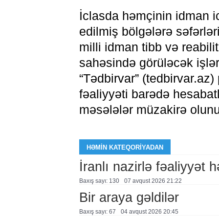
İclasda həmçinin idman i
edilmiş bölgələrə səfərləri
milli idman tibb və reabili
sahəsində görüləcək işlər
“Tədbirvar” (tedbirvar.az)
fəaliyyəti barədə hesabat
məsələlər müzakirə olunu
HƏMIN KATEQORIYADAN
İranlı nazirlə fəaliyyət h
Baxış sayı: 130
07 avqust 2026 21:22
Bir araya gəldilər
Baxış sayı: 67
04 avqust 2026 20:45