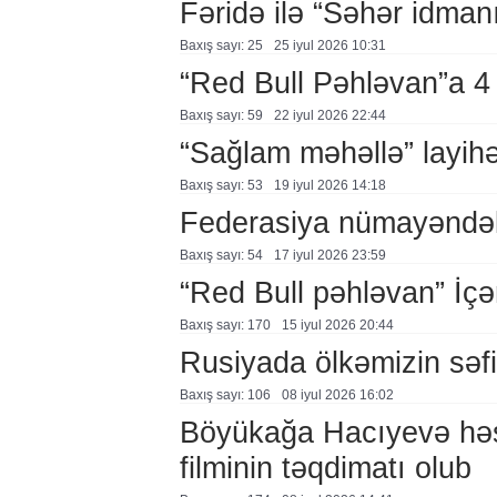
Fəridə ilə “Səhər idman
Baxış sayı: 25
25 i̇yul 2026 10:31
“Red Bull Pəhləvan”a 4
Baxış sayı: 59
22 i̇yul 2026 22:44
“Sağlam məhəllə” layihə
Baxış sayı: 53
19 i̇yul 2026 14:18
Federasiya nümayəndələ
Baxış sayı: 54
17 i̇yul 2026 23:59
“Red Bull pəhləvan” İçə
Baxış sayı: 170
15 i̇yul 2026 20:44
Rusiyada ölkəmizin səfir
Baxış sayı: 106
08 i̇yul 2026 16:02
Böyükağa Hacıyevə həs
filminin təqdimatı olub