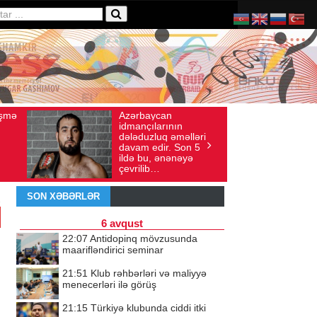
Ad gününü vətənində
ı: 136
İyul 30, 2026
Baxış sayı: 238
n
qeyd etməsə də,
əlləri
ürəyi hər zaman
Son 5
doğma yurdu ilə
nəyə
döyünür
SON XƏBƏRLƏR
6 avqust
22:07
Antidopinq mövzusunda
maarifləndirici seminar
21:51
Klub rəhbərləri və maliyyə
menecerləri ilə görüş
21:15
Türkiyə klubunda ciddi itki