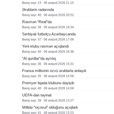
Baxış sayı: 23
06 avqust 2026 21:15
Ərəblərin radarında
Baxış sayı: 40
06 avqust 2026 20:52
Rəsmən “Real”da
Baxış sayı: 38
06 avqust 2026 19:34
Serbiyalı futbolçu Azərbaycanda
Baxış sayı: 37
06 avqust 2026 17:08
Yeni klubu rəsmən açıqlandı
Baxış sayı: 40
06 avqust 2026 16:38
“Al qurdlar”da ayrılıq
Baxış sayı: 36
06 avqust 2026 15:31
Fransa millisinin üzvü ərəblərlə anlaşdı
Baxış sayı: 35
06 avqust 2026 14:58
Premyer liqada klubunu dəyişib
Baxış sayı: 40
06 avqust 2026 14:08
UEFA-dan təyinat
Baxış sayı: 39
06 avqust 2026 13:27
Millidə “siçovul” olduğunu açıqladı
Baxış sayı: 41
06 avqust 2026 13:23