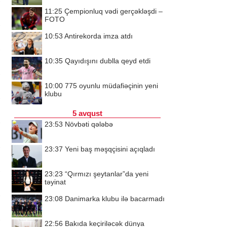
11:25
Çempionluq vədi gerçəkləşdi –
FOTO
10:53
Antirekorda imza atdı
10:35
Qayıdışını dublla qeyd etdi
10:00
775 oyunlu müdafiəçinin yeni
klubu
5 avqust
23:53
Növbəti qələbə
23:37
Yeni baş məşqçisini açıqladı
23:23
“Qırmızı şeytanlar”da yeni
təyinat
23:08
Danimarka klubu ilə bacarmadı
22:56
Bakıda keçiriləcək dünya