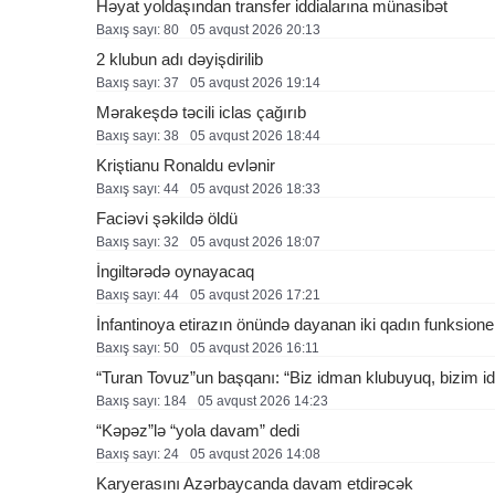
Həyat yoldaşından transfer iddialarına münasibət
Baxış sayı: 80
05 avqust 2026 20:13
2 klubun adı dəyişdirilib
Baxış sayı: 37
05 avqust 2026 19:14
Mərakeşdə təcili iclas çağırıb
Baxış sayı: 38
05 avqust 2026 18:44
Kriştianu Ronaldu evlənir
Baxış sayı: 44
05 avqust 2026 18:33
Faciəvi şəkildə öldü
Baxış sayı: 32
05 avqust 2026 18:07
İngiltərədə oynayacaq
Baxış sayı: 44
05 avqust 2026 17:21
İnfantinoya etirazın önündə dayanan iki qadın funksione
Baxış sayı: 50
05 avqust 2026 16:11
“Turan Tovuz”un başqanı: “Biz idman klubuyuq, bizim ide
Baxış sayı: 184
05 avqust 2026 14:23
“Kəpəz”lə “yola davam” dedi
Baxış sayı: 24
05 avqust 2026 14:08
Karyerasını Azərbaycanda davam etdirəcək