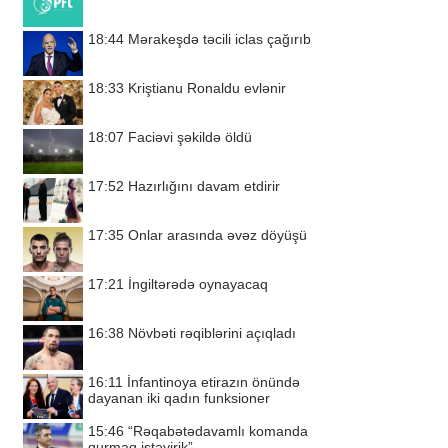
18:44
Mərakeşdə təcili iclas çağırıb
18:33
Kriştianu Ronaldu evlənir
18:07
Faciəvi şəkildə öldü
17:52
Hazırlığını davam etdirir
17:35
Onlar arasında əvəz döyüşü
17:21
İngiltərədə oynayacaq
16:38
Növbəti rəqiblərini açıqladı
16:11
İnfantinoya etirazın önündə
dayanan iki qadın funksioner
15:46
“Rəqabətədavamlı komanda
qurmaq istəyirik”