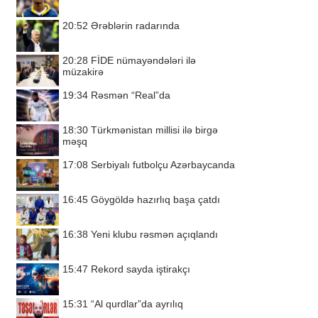
20:52
Ərəblərin radarında
20:28
FİDE nümayəndələri ilə
müzakirə
19:34
Rəsmən “Real”da
18:30
Türkmənistan millisi ilə birgə
məşq
17:08
Serbiyalı futbolçu Azərbaycanda
16:45
Göygöldə hazırlıq başa çatdı
16:38
Yeni klubu rəsmən açıqlandı
15:47
Rekord sayda iştirakçı
15:31
“Al qurdlar”da ayrılıq