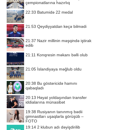
çempionatlarına hazırlıq
22:33
Batumidə 22 medal
21:53
Qeydiyyatdan keçə bilmədi
21:37
Nazir millinin məşqində iştirak
edib
21:11
Konqresin məkanı bəlli olub
21:05
İslandiyaya məğlub oldu
20:38
Bu göstəricidə hamını
qabaqladı
20:13
Həyat yoldaşından transfer
iddialarına münasibət
19:38
Rusiyanın tanınmış bədii
gimnastları uşaqlarla görüşüb –
FOTO
19:14
2 klubun adı dəyişdirilib