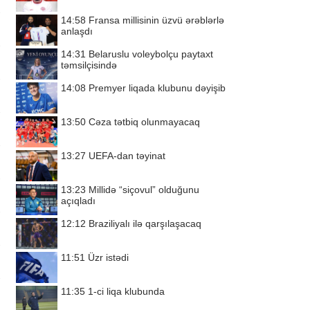
14:58
Fransa millisinin üzvü ərəblərlə
anlaşdı
14:31
Belaruslu voleybolçu paytaxt
təmsilçisində
14:08
Premyer liqada klubunu dəyişib
13:50
Cəza tətbiq olunmayacaq
13:27
UEFA-dan təyinat
13:23
Millidə “siçovul” olduğunu
açıqladı
12:12
Braziliyalı ilə qarşılaşacaq
11:51
Üzr istədi
11:35
1-ci liqa klubunda