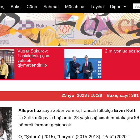
əş
Boks
Cüdo
Şahmat
Müsahibə
Layihə
Digər
2 milyonluq sözləşmə
Azərbaycan
vqust 04, 2026
Baxış sayı: 80
Avqust 04, 2026
Baxış say
idmançılarını
dələduzluq əm
davam edir. 
ildə bu, ənə
çevrilib…
25 iyul 2023 / 10:29
Baxış sayı: 361
Allsport.az
saytı xəbər verir ki, fransalı futbolçu
Ervin Koffi
ilə 2 illik müqavilə bağlanıb. 28 yaşlı sağ cinah müdafiəçisi 99
nömrəli formanı geyinəcək.
O, “Şatoru” (2015), “Loryan” (2015-2018), “Pau” (2020-