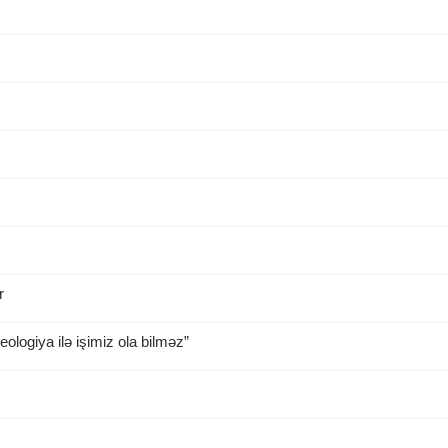
r
ologiya ilə işimiz ola bilməz”