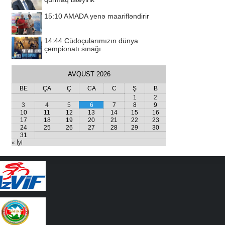
15:10
AMADA yenə maarifləndirir
14:44
Cüdoçularımızın dünya
çempionatı sınağı
AVQUST 2026
BE
ÇA
Ç
CA
C
Ş
B
1
2
3
4
5
6
7
8
9
10
11
12
13
14
15
16
17
18
19
20
21
22
23
24
25
26
27
28
29
30
31
« İyl