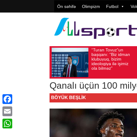
Ön səhifə
Olimpizm
Futbol
Vol
“Turan Tovuz”un
Vüqar
Avqust 05, 2026
Baxış sayı: 187
Avqust 05, 2026
Ba
başqanı: “Biz idman
Təşkil
klubuyuq, bizim
yüksə
ideologiya ilə işimiz
qiymət
ola bilməz”
Qanalı üçün 100 milyo
BÖYÜK BEŞLIK
Facebook
Email
WhatsApp