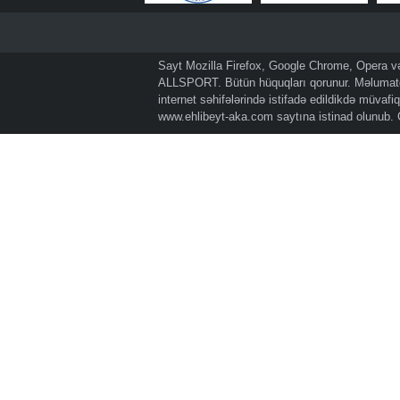
Sayt Mozilla Firefox, Google Chrome, Opera və 
ALLSPORT. Bütün hüquqları qorunur. Məlumatda
internet səhifələrində istifadə edildikdə müvaf
www.ehlibeyt-aka.com
saytına istinad olunub.