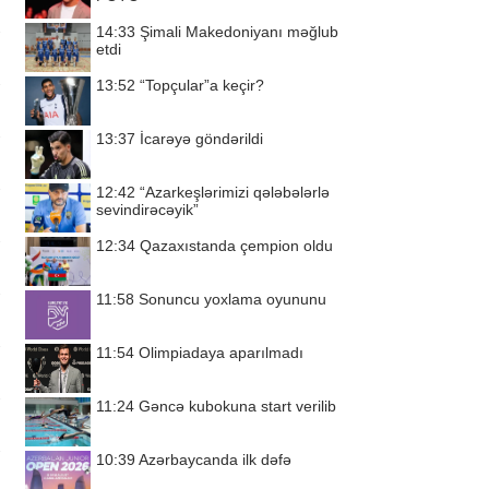
14:33
Şimali Makedoniyanı məğlub
etdi
13:52
“Topçular”a keçir?
13:37
İcarəyə göndərildi
12:42
“Azarkeşlərimizi qələbələrlə
sevindirəcəyik”
12:34
Qazaxıstanda çempion oldu
11:58
Sonuncu yoxlama oyununu
11:54
Olimpiadaya aparılmadı
11:24
Gəncə kubokuna start verilib
10:39
Azərbaycanda ilk dəfə