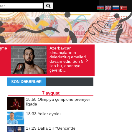
aycan
Ad gününü vətənində
xış sayı: 136
İyul 30, 2026
Baxış sayı: 238
ılarının
qeyd etməsə də,
zluq əməlləri
ürəyi hər zaman
edir. Son 5
doğma yurdu ilə
u, ənənəyə
döyünür
ib…
SON XƏBƏRLƏR
7 avqust
18:58
Olimpiya çempionu premyer
liqada
18:33
Yollar ayrıldı
17:29
Daha 1 il “Gəncə”də