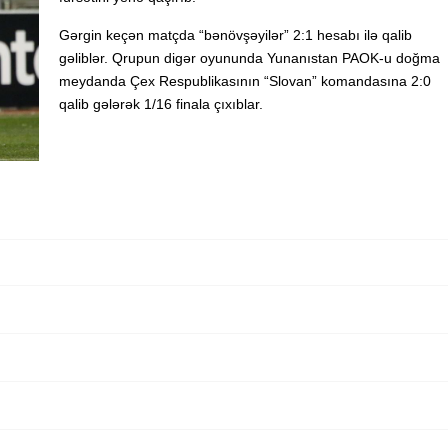
Gərgin keçən matçda “bənövşəyilər” 2:1 hesabı ilə qalib
gəliblər. Qrupun digər oyununda Yunanıstan PAOK-u doğma
meydanda Çex Respublikasının “Slovan” komandasına 2:0
qalib gələrək 1/16 finala çıxıblar.