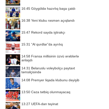
16:45
Göygöldə hazırlıq başa çatdı
16:38
Yeni klubu rəsmən açıqlandı
15:47
Rekord sayda iştirakçı
15:31
“Al qurdlar”da ayrılıq
14:58
Fransa millisinin üzvü ərəblərlə
anlaşdı
14:31
Belaruslu voleybolçu paytaxt
təmsilçisində
14:08
Premyer liqada klubunu dəyişib
13:50
Cəza tətbiq olunmayacaq
13:27
UEFA-dan təyinat