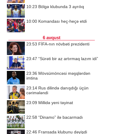
10:23
Bölgə klubunda 3 ayrılıq
10:00
Komandası heç-heçə etdi
6 avqust
23:53
FİFA-nın növbəti prezidenti
23:47
“Sürəti bir az artırmaq lazım idi”
23:36
Mövsümöncəsi məşqlərdən
imtina
23:14
Rus dilində danışdığı üçün
cərimələndi
23:09
Millidə yeni təyinat
22:58
“Dinamo” ilə bacarmadı
22:46
Fransada klubunu dəyişdi