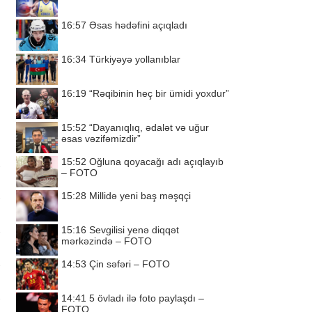
16:57
Əsas hədəfini açıqladı
16:34
Türkiyəyə yollanıblar
16:19
“Rəqibinin heç bir ümidi yoxdur”
15:52
“Dayanıqlıq, ədalət və uğur
əsas vəzifəmizdir”
15:52
Oğluna qoyacağı adı açıqlayıb
– FOTO
15:28
Millidə yeni baş məşqçi
15:16
Sevgilisi yenə diqqət
mərkəzində – FOTO
14:53
Çin səfəri – FOTO
14:41
5 övladı ilə foto paylaşdı –
FOTO