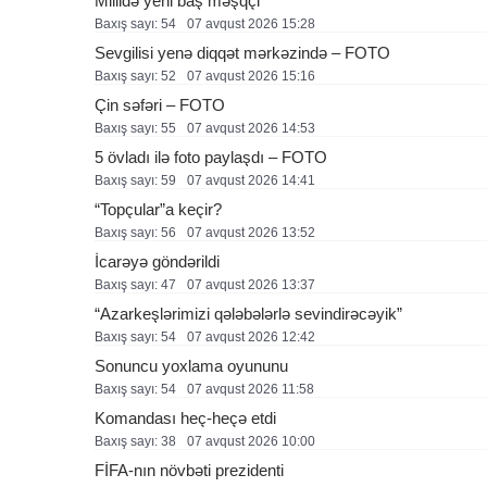
Millidə yeni baş məşqçi
Baxış sayı: 54
07 avqust 2026 15:28
Sevgilisi yenə diqqət mərkəzində – FOTO
Baxış sayı: 52
07 avqust 2026 15:16
Çin səfəri – FOTO
Baxış sayı: 55
07 avqust 2026 14:53
5 övladı ilə foto paylaşdı – FOTO
Baxış sayı: 59
07 avqust 2026 14:41
“Topçular”a keçir?
Baxış sayı: 56
07 avqust 2026 13:52
İcarəyə göndərildi
Baxış sayı: 47
07 avqust 2026 13:37
“Azarkeşlərimizi qələbələrlə sevindirəcəyik”
Baxış sayı: 54
07 avqust 2026 12:42
Sonuncu yoxlama oyununu
Baxış sayı: 54
07 avqust 2026 11:58
Komandası heç-heçə etdi
Baxış sayı: 38
07 avqust 2026 10:00
FİFA-nın növbəti prezidenti