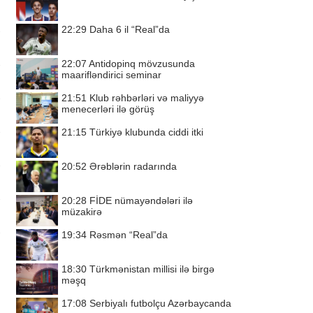
22:29
Daha 6 il “Real”da
22:07
Antidopinq mövzusunda
maarifləndirici seminar
21:51
Klub rəhbərləri və maliyyə
menecerləri ilə görüş
21:15
Türkiyə klubunda ciddi itki
20:52
Ərəblərin radarında
20:28
FİDE nümayəndələri ilə
müzakirə
19:34
Rəsmən “Real”da
18:30
Türkmənistan millisi ilə birgə
məşq
17:08
Serbiyalı futbolçu Azərbaycanda