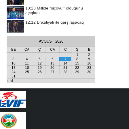
13:23
Millidə “siçovul” olduğunu
açıqladı
12:12
Braziliyalı ilə qarşılaşacaq
AVQUST 2026
BE
ÇA
Ç
CA
C
Ş
B
1
2
3
4
5
6
7
8
9
10
11
12
13
14
15
16
17
18
19
20
21
22
23
24
25
26
27
28
29
30
31
« İyl