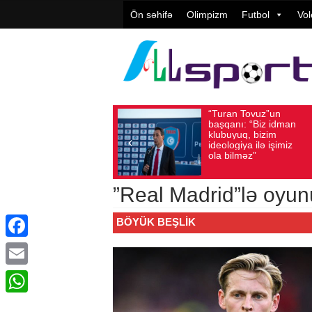
Ön səhifə
Olimpizm
Futbol
Vol
“Turan Tovuz”un
Vüqar Şük
Avqust 05, 2026
Baxış sayı: 224
Avqust 05, 2026
Baxış 
başqanı: “Biz idman
Təşkilatçıl
klubuyuq, bizim
yüksək
ideologiya ilə işimiz
qiymətləndi
ola bilməz”
”Real Madrid”lə oyu
BÖYÜK BEŞLIK
Facebook
Email
WhatsApp