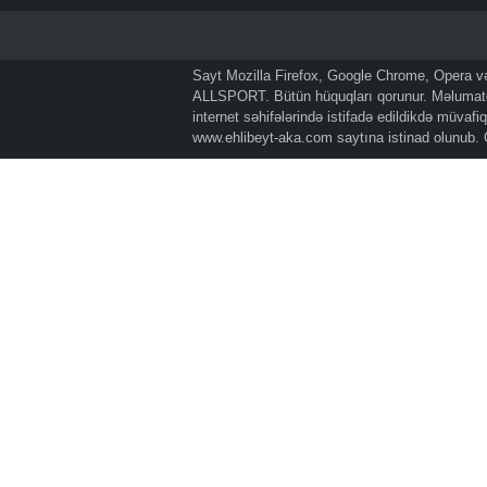
Sayt Mozilla Firefox, Google Chrome, Opera və 
ALLSPORT. Bütün hüquqları qorunur. Məlumatda
internet səhifələrində istifadə edildikdə müvaf
www.ehlibeyt-aka.com
saytına istinad olunub.