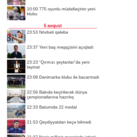
10:00
775 oyunlu müdafiəçinin yeni
klubu
5 avqust
23:53
Növbəti qələbə
23:37
Yeni baş məşqçisini açıqladı
23:23
“Qırmızı şeytanlar”da yeni
təyinat
23:08
Danimarka klubu ilə bacarmadı
22:56
Bakıda keçiriləcək dünya
çempionatlarına hazırlıq
22:33
Batumidə 22 medal
21:53
Qeydiyyatdan keçə bilmədi