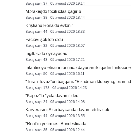
Baxış sayı: 37
05 avqust 2026 19:14
Mərakeşdə təcili iclas çağırıb
Baxış sayı: 38
05 avqust 2026 18:44
Kriştianu Ronaldu evlənir
Baxış sayı: 44
05 avqust 2026 18:33
Faciəvi şəkildə öldü
Baxış sayı: 32
05 avqust 2026 18:07
İngiltərədə oynayacaq
Baxış sayı: 43
05 avqust 2026 17:21
İnfantinoya etirazın önündə dayanan iki qadın funksione
Baxış sayı: 50
05 avqust 2026 16:11
“Turan Tovuz”un başqanı: “Biz idman klubuyuq, bizim ide
Baxış sayı: 178
05 avqust 2026 14:23
“Kəpəz”lə “yola davam” dedi
Baxış sayı: 24
05 avqust 2026 14:08
Karyerasını Azərbaycanda davam etdirəcək
Baxış sayı: 44
05 avqust 2026 13:55
“Real”ın yetirməsi Bundesliqada
Baxış sayı: 35
05 avqust 2026 12:44