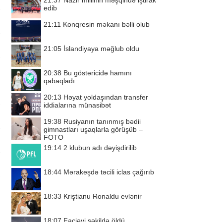
21:37
Nazir millinin məşqində iştirak
edib
21:11
Konqresin məkanı bəlli olub
21:05
İslandiyaya məğlub oldu
20:38
Bu göstəricidə hamını
qabaqladı
20:13
Həyat yoldaşından transfer
iddialarına münasibət
19:38
Rusiyanın tanınmış bədii
gimnastları uşaqlarla görüşüb –
FOTO
19:14
2 klubun adı dəyişdirilib
18:44
Mərakeşdə təcili iclas çağırıb
18:33
Kriştianu Ronaldu evlənir
18:07
Faciəvi şəkildə öldü