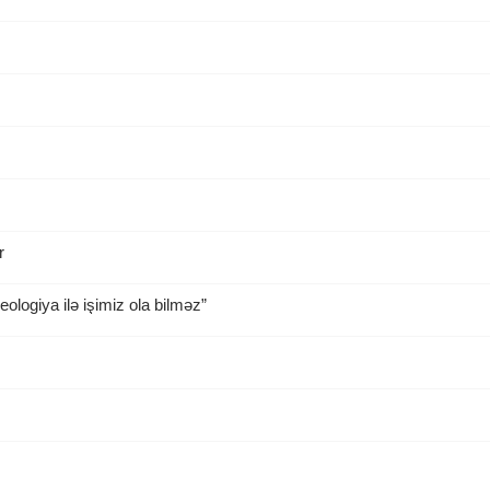
r
ologiya ilə işimiz ola bilməz”