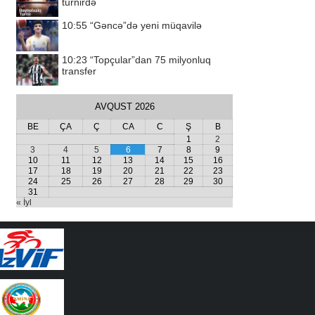
turnirdə
10:55
“Gəncə”də yeni müqavilə
10:23
“Topçular”dan 75 milyonluq
transfer
AVQUST 2026
BE
ÇA
Ç
CA
C
Ş
B
1
2
3
4
5
6
7
8
9
10
11
12
13
14
15
16
17
18
19
20
21
22
23
24
25
26
27
28
29
30
31
« İyl