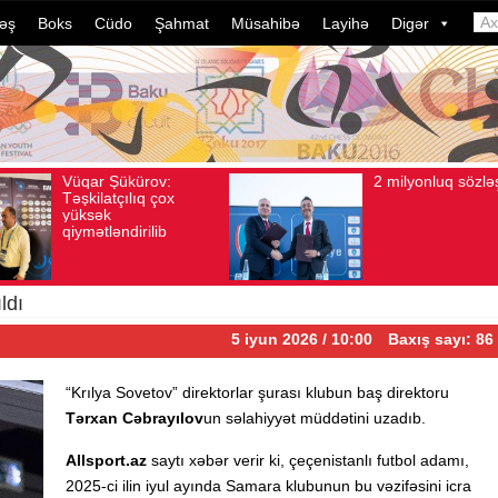
əş
Boks
Cüdo
Şahmat
Müsahibə
Layihə
Digər
2 milyonluq sözləşmə
Azər
Avqust 04, 2026
Baxış sayı: 80
Avqust 04, 2026
B
idman
dələd
davam
ildə 
çevri
ldı
5 iyun 2026 / 10:00
Baxış sayı: 86
“Krılya Sovetov” direktorlar şurası klubun baş direktoru
Tərxan Cəbrayılov
un səlahiyyət müddətini uzadıb.
Allsport.az
saytı xəbər verir ki, çeçenistanlı futbol adamı,
2025-ci ilin iyul ayında Samara klubunun bu vəzifəsini icra