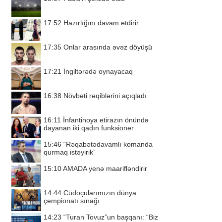
17:52
Hazırlığını davam etdirir
17:35
Onlar arasında əvəz döyüşü
17:21
İngiltərədə oynayacaq
16:38
Növbəti rəqiblərini açıqladı
16:11
İnfantinoya etirazın önündə
dayanan iki qadın funksioner
15:46
“Rəqabətədavamlı komanda
qurmaq istəyirik”
15:10
AMADA yenə maarifləndirir
14:44
Cüdoçularımızın dünya
çempionatı sınağı
14:23
“Turan Tovuz”un başqanı: “Biz