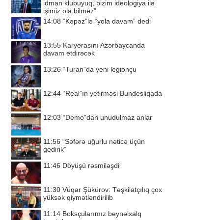
idman klubuyuq, bizim ideologiya ilə
işimiz ola bilməz”
14:08
“Kəpəz”lə “yola davam” dedi
13:55
Karyerasını Azərbaycanda
davam etdirəcək
13:26
“Turan”da yeni legionçu
12:44
“Real”ın yetirməsi Bundesliqada
12:03
“Demo”dan unudulmaz anlar
11:56
“Səfərə uğurlu nəticə üçün
gedirik”
11:46
Döyüşü rəsmiləşdi
11:30
Vüqar Şükürov: Təşkilatçılıq çox
yüksək qiymətləndirilib
11:14
Boksçularımız beynəlxalq