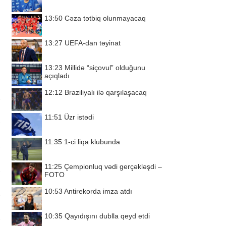
13:50
Cəza tətbiq olunmayacaq
13:27
UEFA-dan təyinat
13:23
Millidə “siçovul” olduğunu
açıqladı
12:12
Braziliyalı ilə qarşılaşacaq
11:51
Üzr istədi
11:35
1-ci liqa klubunda
11:25
Çempionluq vədi gerçəkləşdi –
FOTO
10:53
Antirekorda imza atdı
10:35
Qayıdışını dublla qeyd etdi