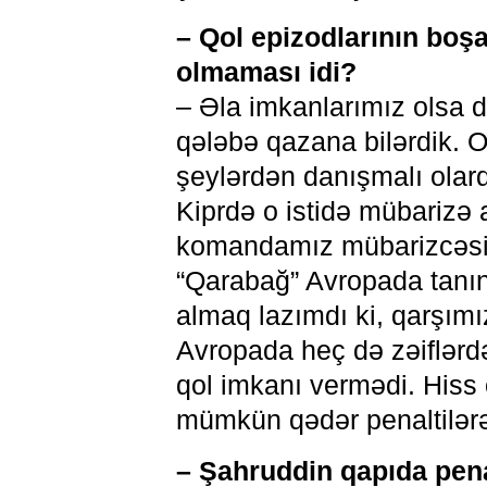
– Qol epizodlarının bo
olmaması idi?
– Əla imkanlarımız olsa d
qələbə qazana bilərdik. O
şeylərdən danışmalı olard
Kiprdə o istidə mübarizə
komandamız mübarizcəsin
“Qarabağ” Avropada tanı
almaq lazımdı ki, qarşım
Avropada heç də zəiflərd
qol imkanı vermədi. Hiss o
mümkün qədər penaltilər
– Şahruddin qapıda pena