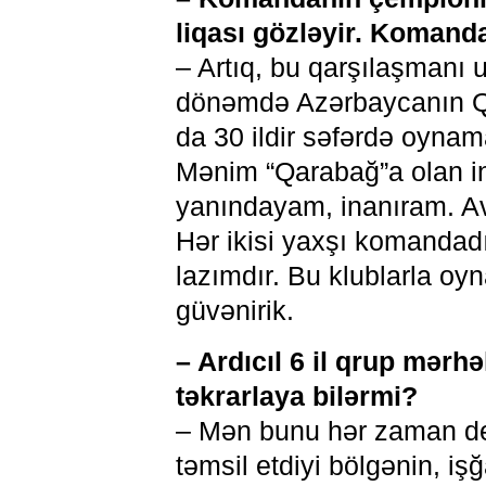
liqası gözləyir. Komand
– Artıq, bu qarşılaşman
dönəmdə Azərbaycanın Q
da 30 ildir səfərdə oynam
Mənim “Qarabağ”a olan 
yanındayam, inanıram. Avr
Hər ikisi yaxşı komandad
lazımdır. Bu klublarla o
güvənirik.
– Ardıcıl 6 il qrup mər
təkrarlaya bilərmi?
– Mən bunu hər zaman de
təmsil etdiyi bölgənin, i