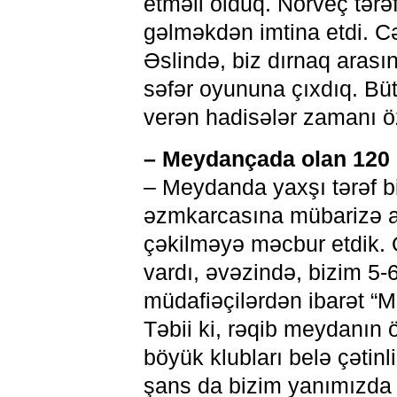
etməli olduq. Norveç tər
gəlməkdən imtina etdi. Cə
Əslində, biz dırnaq arası
səfər oyununa çıxdıq. B
verən hadisələr zamanı öz 
– Meydançada olan 120 
– Meydanda yaxşı tərəf bi
əzmkarcasına mübarizə a
çəkilməyə məcbur etdik. 
vardı, əvəzində, bizim 5-
müdafiəçilərdən ibarət “
Təbii ki, rəqib meydanın
böyük klubları belə çətin
şans da bizim yanımızda 