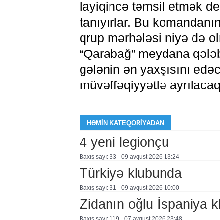
layiqincə təmsil etmək d
tanıyırlar. Bu komandanın 
qrup mərhələsi niyə də ol
“Qarabağ” meydana qələbə
gələnin ən yaxşısını edə
müvəffəqiyyətlə ayrılacaq
HƏMIN KATEQORIYADAN
4 yeni legionçu
Baxış sayı: 33
09 avqust 2026 13:24
Türkiyə klubunda
Baxış sayı: 31
09 avqust 2026 10:00
Zidanın oğlu İspaniya 
Baxış sayı: 119
07 avqust 2026 23:48