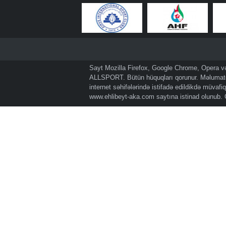
Sayt Mozilla Firefox, Google Chrome, Opera və 
ALLSPORT. Bütün hüquqları qorunur. Məlumatda
internet səhifələrində istifadə edildikdə müvaf
www.ehlibeyt-aka.com
saytına istinad olunub.