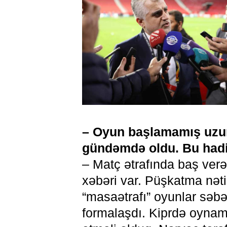
– Oyun başlamamış uzu
gündəmdə oldu. Bu hadi
– Matç ətrafında baş ver
xəbəri var. Püşkatma nəti
“masaətrafı” oyunlar səb
formalaşdı. Kiprdə oynam