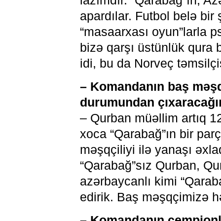
lazımdır. “Qarabağ”ın, A
apardılar. Futbol belə bir 
“masaarxası oyun”larla ps
bizə qarşı üstünlük qura 
idi, bu da Norveç təmsilçi
– Komandanın baş məşqç
durumundan çıxaracağın
– Qurban müəllim artıq 1
xoca “Qarabağ”ın bir par
məşqçiliyi ilə yanaşı əxla
“Qarabağ”sız Qurban, Qu
azərbaycanlı kimi “Qarab
edirik. Baş məşqçimizə h
– Komandanın çempionlar