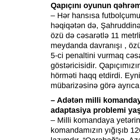
Qapıçını oyunun qəhrə
– Hər hansısa futbolçum
həqiqətən də, Şahruddinə
özü də cəsarətlə 11 metrl
meydanda davranışı , özün
5-ci penaltini vurmaq cəs
göstəricisidir. Qapıçımız
hörməti haqq etdirdi. Eyn
mübarizəsinə görə ayrıca
– Adətən milli komanday
adaptasiya problemi ya
– Milli komandaya yetərinc
komandamızın yığışıb 12