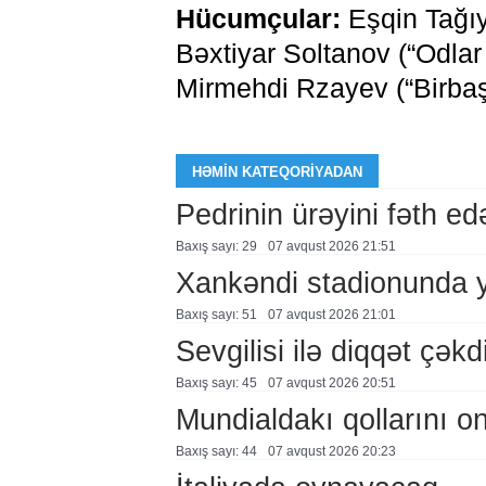
Hücumçular:
Eşqin Tağıy
Bəxtiyar Soltanov (“Odla
Mirmehdi Rzayev (“Birbaş
HƏMIN KATEQORIYADAN
Pedrinin ürəyini fəth e
Baxış sayı: 29
07 avqust 2026 21:51
Xankəndi stadionunda 
Baxış sayı: 51
07 avqust 2026 21:01
Sevgilisi ilə diqqət çə
Baxış sayı: 45
07 avqust 2026 20:51
Mundialdakı qollarını 
Baxış sayı: 44
07 avqust 2026 20:23