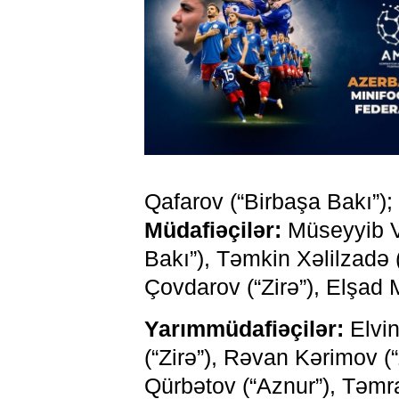
Qafarov (“Birbaşa Bakı”);
Müdafiəçilər:
Müseyyib Və
Bakı”), Təmkin Xəlilzadə 
Çovdarov (“Zirə”), Elşad M
Yarımmüdafiəçilər:
Elvin
(“Zirə”), Rəvan Kərimov (“
Qürbətov (“Aznur”), Təmr