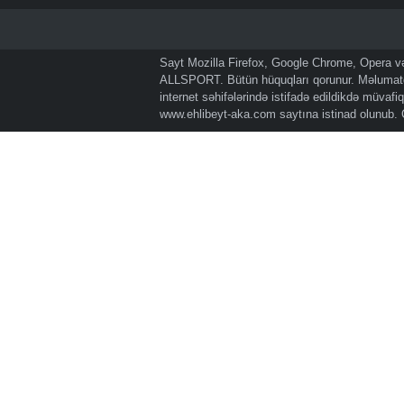
Sayt Mozilla Firefox, Google Chrome, Opera və 
ALLSPORT. Bütün hüquqları qorunur. Məlumatda
internet səhifələrində istifadə edildikdə müvaf
www.ehlibeyt-aka.com
saytına istinad olunub.