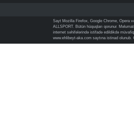
Sayt Mozilla Firefox, Google Chrome, Opera və 
ALLSPORT. Bütün hüquqları qorunur. Məlumatda
internet səhifələrində istifadə edildikdə müvaf
www.ehlibeyt-aka.com
saytına istinad olunub.