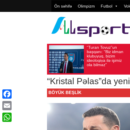
Ön səhifə
Olimpizm
Futbol
Vol
“Turan Tovuz”un
Vüqar
Avqust 05, 2026
Baxış sayı: 218
Avqust 05, 2026
Ba
başqanı: “Biz idman
Təşkil
klubuyuq, bizim
yüksə
ideologiya ilə işimiz
qiymət
ola bilməz”
“Kristal Pəlas”da yen
BÖYÜK BEŞLIK
Facebook
Email
WhatsApp